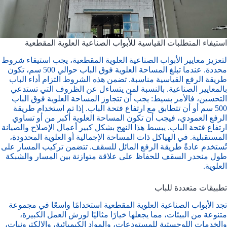
استيفاء المتطلبات القياسية للأبواب الصناعية العلوية المقطعية
لتعزيز معايير الأبواب الصناعية العلوية المقطعية، يجب استيفاء شروط
محددة. عندما تبلغ المساحة العلوية فوق الباب حوالي 500 سم، تكون
طريقة الرفع القياسية مناسبة. تضمن هذه الشروط التزام أداء الباب
بالمعايير الصناعية. بالنسبة لمن يتساءل عن الظروف التي تستدعي
التحسين، فالأمر بسيط: يجب أن تتجاوز المساحة العلوية فوق الباب
500 سم أو أن تتطابق مع ارتفاع فتحة الباب. إذا تم استخدام طريقة
الرفع العمودي، فيجب أن تكون المساحة العلوية أكبر من أو تساوي
ارتفاع فتحة الباب. يبسط هذا النهج بشكل كبير أعمال الإصلاح والصيانة
المستقبلية. في الهياكل ذات المساحة الإجمالية أو العلوية المحدودة،
تُستخدم عادةً طريقة الرفع المائل للسقف. تتضمن تركيب المسار على
طول منحدر السقف للحفاظ على علاقة متوازنة بين المسار والشبكة
العلوية.
تطبيقات متعددة للباب
تجد الأبواب الصناعية العلوية المقطعية استخدامًا واسعًا في مجموعة
متنوعة من البيئات، مما يجعلها خيارًا مثاليًا لورش العمل الكبيرة،
والخدمات اللوجستية للمستودعات، والمواد الكيميائية، والإلكترونيات،