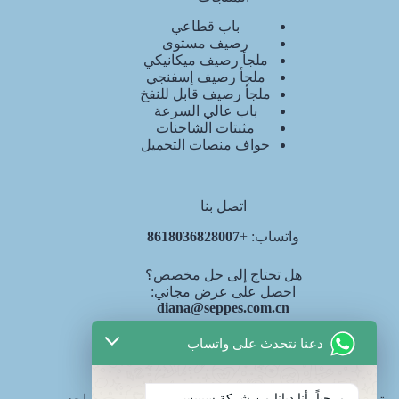
باب قطاعي
رصيف مستوى
ملجأ رصيف ميكانيكي
ملجأ رصيف إسفنجي
ملجأ رصيف قابل للنفخ
باب عالي السرعة
مثبتات الشاحنات
حواف منصات التحميل
اتصل بنا
واتساب: +
8618036828007
هل تحتاج إلى حل مخصص؟
احصل على عرض مجاني:
diana@seppes.com.cn
دعنا نتحدث على واتساب
خدمات SEPPES
مرحباً، أنا ديانا من شركة سيبيس