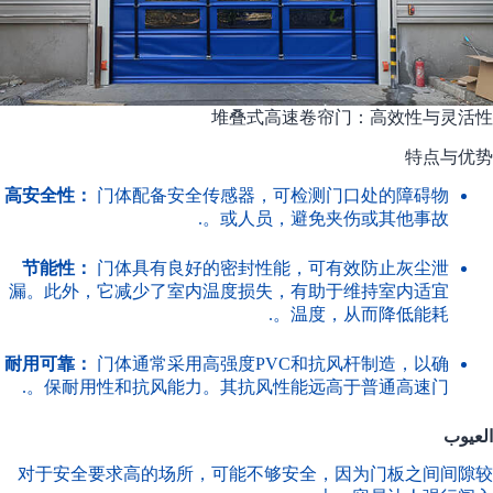
堆叠式高速卷帘门：高效性与灵活性
特点与优势
高安全性：
门体配备安全传感器，可检测门口处的障碍物
或人员，避免夹伤或其他事故。.
节能性：
门体具有良好的密封性能，可有效防止灰尘泄
漏。此外，它减少了室内温度损失，有助于维持室内适宜
温度，从而降低能耗。.
耐用可靠：
门体通常采用高强度PVC和抗风杆制造，以确
保耐用性和抗风能力。其抗风性能远高于普通高速门。.
العيوب
对于安全要求高的场所，可能不够安全，因为门板之间间隙较