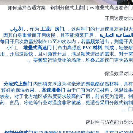
如何选择合适方案：钢制分段式上翻门 vs 堆叠式高速卷帘门
开启速度对比
, ，这两种门的开启速度差异很大，,
工业厂房门
作为
الأبواب
القطاعية التجارية
因其自身重量而开启缓慢，且不能频繁开启，
每日开启次数需控制在15至20次以内，若需频繁进出，则需开设
小门。.
堆叠式高速门
门帘由高强度
PVC材料
, 制成，轻便耐
用，开启速度快，且可频繁开启，满足频繁进出的需求。对于需
要频繁运输货物的场所，堆叠式高速门更为适用。.
保温效果对比
分段式上翻门
内部填充厚度为40毫米的聚氨酯保温材料，具有
较好的保温效果。.
高速堆叠门
由于门帘为PVC材料，保温效果
较差。对于北方地区或温度要求较高的厂房，前者更为适用。制
药、食品、冷链等行业对温度非常敏感，更适合采用分段式钢制
门。.
密封性与防盗能力对比
钢制分段式门
轨道两侧配备EPDM橡胶密封条，具有良好的密