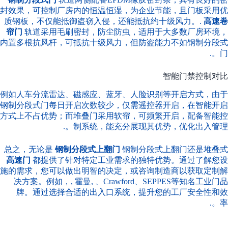
封效果，可控制厂房内的恒温恒湿，为企业节能，且门板采用优
质钢板，不仅能抵御盗窃入侵，还能抵抗约十级风力。.
高速卷
帘门
轨道采用毛刷密封，防尘防虫，适用于大多数厂房环境，
内置多根抗风杆，可抵抗十级风力，但防盗能力不如钢制分段式
门。.
智能门禁控制对比
例如人车分流雷达、磁感应、蓝牙、人脸识别等开启方式，由于
钢制分段式门每日开启次数较少，仅需遥控器开启，在智能开启
方式上不占优势；而堆叠门采用软帘，可频繁开启，配备智能控
制系统，能充分展现其优势，优化出入管理。.
总之，无论是
钢制分段式上翻门
钢制分段式上翻门还是堆叠式
高速门
都提供了针对特定工业需求的独特优势。通过了解您设
施的需求，您可以做出明智的决定，或咨询制造商以获取定制解
决方案。例如，,
霍曼
, 、Crawford、SEPPES等知名工业门品
牌。通过选择合适的出入口系统，提升您的工厂安全性和效
率。.