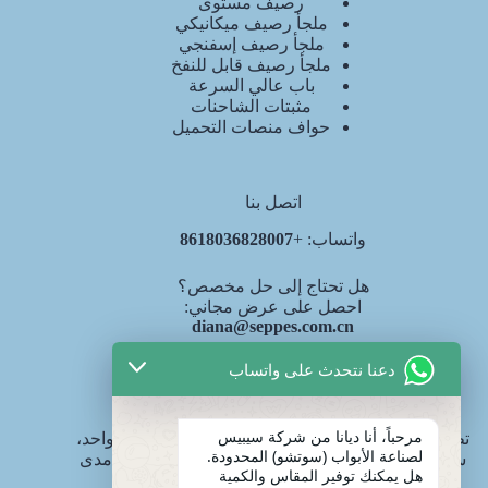
رصيف مستوى
ملجأ رصيف ميكانيكي
ملجأ رصيف إسفنجي
ملجأ رصيف قابل للنفخ
باب عالي السرعة
مثبتات الشاحنات
حواف منصات التحميل
اتصل بنا
واتساب: +
8618036828007
هل تحتاج إلى حل مخصص؟
احصل على عرض مجاني:
diana@seppes.com.cn
دعنا نتحدث على واتساب
خدمات SEPPES
مرحباً، أنا ديانا من شركة سيبيس
تطبق SEPPES معيار الخدمة الصناعية الجديد "باب واحد،
لصناعة الأبواب (سوتشو) المحدودة.
ساحة واحدة، خدمة مدى الحياة" ونظام المسؤولية مدى
هل يمكنك توفير المقاس والكمية
الحياة للمنتج.