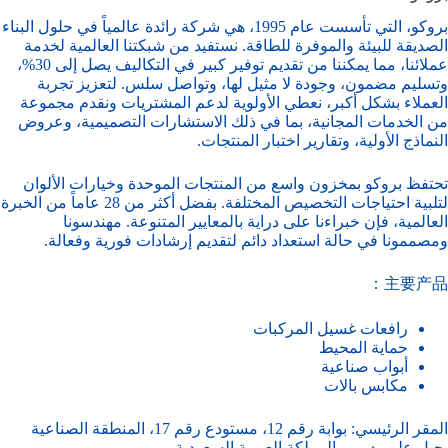
بروكو، التي تأسست عام 1995، هي شركة رائدة عالمياً في حلول البناء
الصديقة للبيئة والموفرة للطاقة. نستفيد من شبكتنا العالمية لخدمة
عملائنا، مما يمكننا من تقديم توفير كبير في التكاليف يصل إلى 30%،
وتسليم مضمون، وجودة لا مثيل لها، وتواصل سلس. لتعزيز تجربة
العملاء بشكل أكبر، نعطي الأولوية لدعم المشتريات ونقدم مجموعة
من الخدمات المجانية، بما في ذلك الاستشارات التصميمية، وعروض
النماذج الأولية، وتقارير اختبار المنتجات.
تحتفظ بروكو بمخزون واسع من المنتجات الموحدة وخيارات الألوان
لتلبية احتياجات التخصيص المختلفة. بفضل أكثر من 28 عاماً من الخبرة
العالمية، فإن خبراءنا على دراية بالمعايير المتنوعة. مهندسونا
ومصممونا في حالة استعداد دائم لتقديم إرشادات فورية وفعالة.
主要产品：
رافعات غسيل المركبات
حماية المحيط
أبواب صناعية
مكابس بالات
المقر الرئيسي: بوابة رقم 12، مستودع رقم 17، المنطقة الصناعية
بجبل علي، دبي – المملكة العربية السعودية