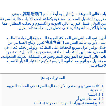
باب عالي السرعة
, ، ويُشار إليه أيضًا باسم
高速卷帘门
, ، وهي
ضرورية لتشغيل المصانع الصناعية بكفاءة. تُصنع الأبواب عالية السرعة
من البولي فينيل كلوريد عالي الجودة والألمنيوم والصلب المطلي. مما
يجعلها أكثر متانة وقادرة على تحمل دورات استخدام أطول.
أدى النمو الصناعي في المملكة العربية السعودية إلى زيادة الطلب
على الأبواب عالية السرعة.
快速卷帘门
تُعزز الإنتاج الصناعي من
خلال توفير عزل سريع للحفاظ على النظافة، وتوفير تحكم فعال في
الوصول، وتحسين استخدام الطاقة. يستعرض هذا المقال تسعة من
باب عالي السرعة
الموردين
المعروفين في المملكة العربية السعودية،
مع تحليل ميزاتهم ومنتجاتهم الرئيسية وكيفية اختيار الخيار الأنسب
لاحتياجاتك.
المحتويات
]
hide
[
1.
قائمة موردي ومصنعي الأبواب عالية السرعة في المملكة العربية
السعودية
1.1.
إنتيسا
1.2.
سابتك إتش أو
1.3.
مؤسسة تجهيزات المهنية المحدودة (PETE)