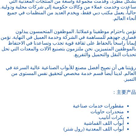
بشكل مطرد، وقدمت مجموعة واسعة من المنتجات المعدنية التي
ساعدت وخدمت عملاء من وكالات حكومية إلى شركات محلية ودولية.
حالياً، يعمل مكتب دبي فقط، ويخدم العديد من المنظمات في جميع
أنحاء العالم.
نؤمن باحترام موظفينا وعملائنا. الموظفون المتحمسون يبذلون
قصارى جهدهم للمساهمة في الشركة وخدمة العميل في النهاية. نؤمن
إيماناً راسخاً بالحفاظ على ثقافة قوية تجذب وتساعدنا في الاحتفاظ
بالموظفين المتميزين. نحن ملتزمون بتصنيع الآلات والمعدات التي تحل
تحديات النقل والتحميل والتفريغ.
رؤيتنا هي أن نصبح أفضل مصنع للأبواب الصناعية عالية السرعة في
العالم. لدينا أيضاً قسم خدمة مخصص لتحقيق نفس المستوى من
التميز.
主要产品：
مقطورات خدمات صناعية
منحدرات حاويات
بكرات أنابيب
أبواب اللف القماشية
أبواب اللف المعدنية (رول شتر)