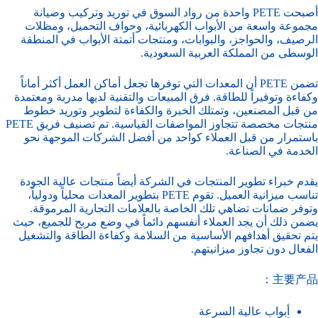
أصبحت PETE واحدة من رواد السوق في توريد وتركيب وصيانة
مجموعة واسعة من الأبواب الكهربائية، وحواف التحميل، ومظلات
الرصيف، والحواجز، والبوابات، ومنتجات أتمتة الأبواب في المنطقة
الوسطى من المملكة العربية السعودية.
تضمن PETE أن المعدات التي توفرها تجعل أماكن العمل أكثر أماناً
وكفاءة وتوفيراً للطاقة. فرق المبيعات والتقنية لديها مدربة ومعتمدة
من قبل المصنعين، وتمتلك الخبرة والكفاءة لتطوير وتوريد خطوط
منتجات مخصصة تتجاوز المواصفات القياسية. تم تصنيف فريق PETE
باستمرار من قبل العملاء كواحد من أفضل الشركات الموجهة نحو
الخدمة في الصناعة.
يقدم خبراء تطوير المنتجات في الشركة أيضاً منتجات عالية الجودة
تناسب ميزانية العميل. تقوم PETE بتطوير المعدات محلياً ودولياً،
وتوفر ضمانات تضاهي تلك الخاصة بالعلامات التجارية المرموقة.
يضمن ذلك أن يجد العملاء أنفسهم دائماً في وضع مربح للجميع، حيث
يتم تحقيق أهدافهم الأساسية من السلامة وكفاءة الطاقة والتشغيل
الفعال دون تجاوز ميزانيتهم.
主要产品：
أبواب عالية السرعة