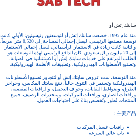
سابتك إتش أو
منذ عام 1995، خضعت سابتك إتش أو لتوسعتين رئيسيتين: الأولى كانت
توسعة مصنعها الرئيسي، ليصل إجمالي المساحة إلى 8,520 متراً مربعاً،
والثانية كانت زيادة في الاستثمار الرأسمالي، ليصل إجمالي الاستثمار
إلى 20 مليون ريال سعودي. كان الدافع الرئيسي لهذه التوسعات هو
الطلب المرتفع على خدمات سابتك إتش أو الاستثنائية في الصيانة،
وتصنيع الأسطوانات الهيدروليكية، وتطبيقات الأنظمة الهيدروليكية.
منذ التوسعة، نمت عروض سابتك إتش أو لتتجاوز تصنيع الأسطوانات
الهيدروليكية وتستمر في التنوع. حالياً، تنتج سابتك المكابس، وحواجز
الطرق، وضواغط النفايات، وحواف التحميل، والرافعات المقصية،
ورافعات الصاري، ورافعات المركبات، ومنحدرات الرصيف. جميع
المنتجات تُطور وتُخصص بناءً على احتياجات العميل.
主要产品：
رافعات غسيل المركبات
باب عالي السرعة