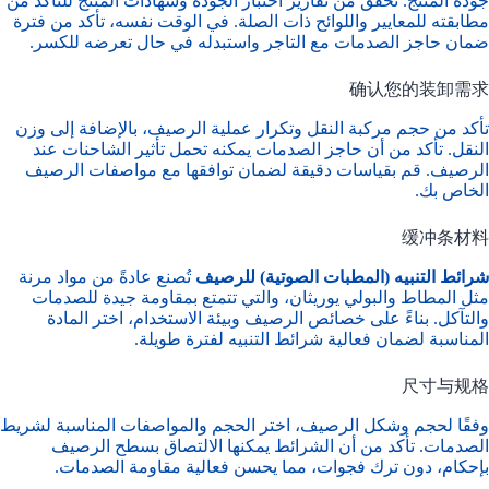
جودة المنتج. تحقق من تقارير اختبار الجودة وشهادات المنتج للتأكد من
مطابقته للمعايير واللوائح ذات الصلة. في الوقت نفسه، تأكد من فترة
ضمان حاجز الصدمات مع التاجر واستبدله في حال تعرضه للكسر.
确认您的装卸需求
تأكد من حجم مركبة النقل وتكرار عملية الرصيف، بالإضافة إلى وزن
النقل. تأكد من أن حاجز الصدمات يمكنه تحمل تأثير الشاحنات عند
الرصيف. قم بقياسات دقيقة لضمان توافقها مع مواصفات الرصيف
الخاص بك.
缓冲条材料
شرائط التنبيه (المطبات الصوتية) للرصيف
تُصنع عادةً من مواد مرنة
مثل المطاط والبولي يوريثان، والتي تتمتع بمقاومة جيدة للصدمات
والتآكل. بناءً على خصائص الرصيف وبيئة الاستخدام، اختر المادة
المناسبة لضمان فعالية شرائط التنبيه لفترة طويلة.
尺寸与规格
وفقًا لحجم وشكل الرصيف، اختر الحجم والمواصفات المناسبة لشريط
الصدمات. تأكد من أن الشرائط يمكنها الالتصاق بسطح الرصيف
بإحكام، دون ترك فجوات، مما يحسن فعالية مقاومة الصدمات.