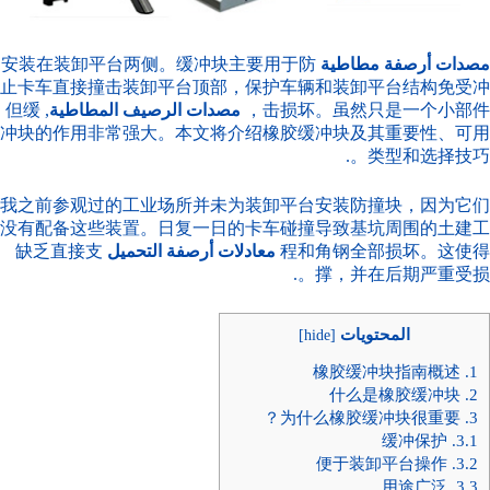
مصدات أرصفة مطاطية
安装在装卸平台两侧。缓冲块主要用于防
止卡车直接撞击装卸平台顶部，保护车辆和装卸平台结构免受冲
击损坏。虽然只是一个小部件，
مصدات الرصيف المطاطية
, 但缓
冲块的作用非常强大。本文将介绍橡胶缓冲块及其重要性、可用
类型和选择技巧。.
我之前参观过的工业场所并未为装卸平台安装防撞块，因为它们
没有配备这些装置。日复一日的卡车碰撞导致基坑周围的土建工
程和角钢全部损坏。这使得
معادلات أرصفة التحميل
缺乏直接支
撑，并在后期严重受损。.
المحتويات
]
hide
[
橡胶缓冲块指南概述
1.
什么是橡胶缓冲块
2.
为什么橡胶缓冲块很重要？
3.
缓冲保护
3.1.
便于装卸平台操作
3.2.
用途广泛
3.3.