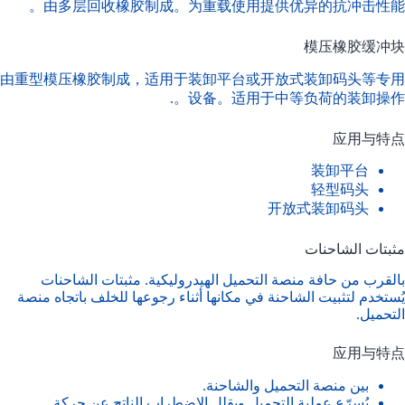
由多层回收橡胶制成。为重载使用提供优异的抗冲击性能。
模压橡胶缓冲块
由重型模压橡胶制成，适用于装卸平台或开放式装卸码头等专用
设备。适用于中等负荷的装卸操作。.
应用与特点
装卸平台
轻型码头
开放式装卸码头
مثبتات الشاحنات
بالقرب من حافة منصة التحميل الهيدروليكية.
مثبتات الشاحنات
يُستخدم لتثبيت الشاحنة في مكانها أثناء رجوعها للخلف باتجاه منصة
التحميل.
应用与特点
بين منصة التحميل والشاحنة.
يُسرّع عملية التحميل ويقلل الاضطراب الناتج عن حركة