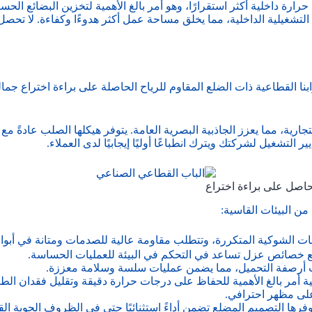
رارة داخلية أكثر استقرارًا، وهو أمر بالغ الأهمية لتخزين البضائع ال
ت التشغيلية الداخلية، مما يخلق مساحة عمل أكثر هدوءًا وكفاءة. لا 
وابنا القطاعية ذات الضلع المقاوم للرياح الحاصلة على براءة اختراع جما
تجارية، مما يعزز الجاذبية البصرية العامة. يتوفر هيكلها الصلب عادةً م
ر التشغيل لشركتك ويترك انطباعًا أوليًا إيجابيًا لدى العملاء.
لحاصل على براءة اختراع
من البيئات القاسية:
ت الشوكية المتكررة، وتتطلب مقاومة عالية للصدمات ومتانة في أبو
 مع خصائص عزل تساعد في التحكم في البيئة للعمليات الحساسة.
واب أرصفة التحميل، مما يضمن عمليات سلسة وسلامة معززة.
عية أمر بالغ الأهمية للحفاظ على درجات حرارة دقيقة وتقليل فقدان الطا
على مظهر احترافي.
يوفرها التصميم المضلع تضمن أداءً استثنائيًا حتى في الظروف الجوية الق