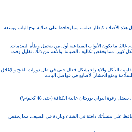
 تعمل هذه الأضلاع كإطار صلب، مما يحافظ على صلابة لوح الباب ويمنعه
غالبًا ما تكون الأبواب القطاعية أول من يتحمل وطأة الصدمات.
ن 45 كجم/م². هذا يعني أن الضرر العرضي اليومي يقل بشكل كبير، مما يخفض تكاليف الصيانة. والأهم من ذلك، تقليل وقت
قاومة التآكل والاهتراء بشكل فعال حتى في ظل دورات الفتح والإغلاق
لسلامة ومنع انحشار الأصابع في فواصل الباب.
في هذا الجانب، بفضل رغوة البولي يوريثان عالية الكثافة (حتى 48 كجم/م³)
يحافظ على منشأتك دافئة في الشتاء وباردة في الصيف، مما يخفض