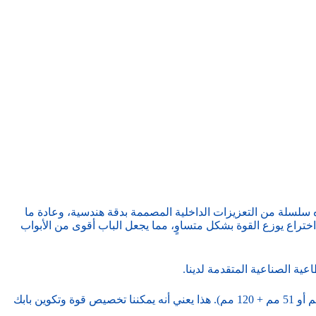
 سلسلة من التعزيزات الداخلية المصممة بدقة هندسية، وعادة ما
 اختراع يوزع القوة بشكل متساوٍ، مما يجعل الباب أقوى من الأبواب
عية الصناعية المتقدمة لدينا.
‘(مثل 40 مم، 43 مم، 50 مم، 60 مم، 75 مم، 80 مم وحتى مجموعات معززة مثل 43 مم + 60 مم أو 51 مم + 120 مم). هذا يعني أنه يمكننا تخصيص قوة وتكوين بابك