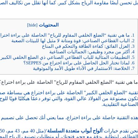
بل تحسن أيضًا مقاومة الرياح بشكل كبير. كما أنها تقلل من تكاليف الص
المحتويات
]
hide
[
1.
ما هي تقنية “الضلع الخلفي المقاوم للرياح” الحاصلة على براءة اخترا
2.
الباب القطاعي الصناعي: قوة ومتانة لا مثيل لها للبيئات الصعبة
3.
العزل الفائق: كفاءة الطاقة والتحكم في المناخ
4.
أكثر من مجرد وظيفي: الجماليات الصناعية
5.
التطبيقات المثالية للباب القطاعي الصناعي ذي الضلع الخلفي الكبير 
6.
لماذا تختار الحل الحاصل على براءة اختراع من SEPPES؟
7.
الخلاصة: الاستثمار في الأداء طويل الأمد والموثوقية
ما هي تقنية “الضلع الخلفي المقاوم للرياح” الحاصلة على براءة اختراع؟
تقنية “الضلع الخلفي الكبير” الحاصلة على براءة اختراع هي ببساطة ص
تكون مصنوعة من الفولاذ عالي القوة، والتي توفر دعمًا هيكليًا قويًا ل
الصناعية التقليدية.
هذه التقنية حاصلة على براءة اختراع، مما يعني أنك تحصل على تصميم فريد
نحن نقدم خيارات‘
ألواح أبواب متعددة السلسلة
القطاعي ليتطابق بدقة مع حجم فتحتك، أو متطلبات تصنيف الرياح المحلي