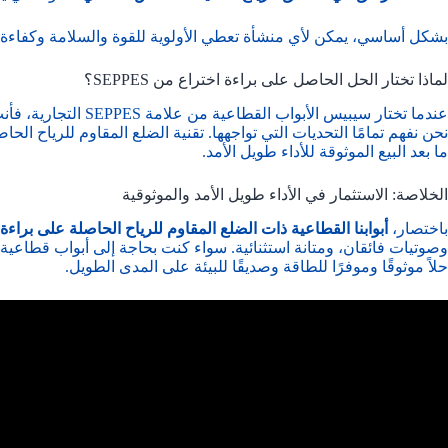
بشكل أساسي، يمكن لأي منشأة تعطي الأولوية للقوة والسلامة وكفاءة الط
لماذا تختار الحل الحاصل على براءة اختراع من SEPPES؟
عندما تختار
سيبيس
الأبواب القطاعية من علامة SEPPES التجارية، فأنت لا تشتري منتجًا فحسب، بل تختار
نحن نفهم تمامًا التحديات التي تواجهها. تقنية الضلع المقاوم للرياح الحا
ما بعد البيع الموثوقة للأداء طويل الأمد.
الخلاصة: الاستثمار في الأداء طويل الأمد والموثوقية
باختصار،
أبوابنا القطاعية ذات الضلع المقاوم للرياح الحاصلة على براءة 
وصوتيات فائقان، ومتانة استثنائية. سواء كنت بحاجة إلى أبواب قطاعية 
حلاً موثوقًا وموفرًا للطاقة وصديقًا للبيئة على المدى الطويل.