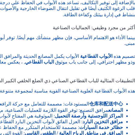
بالإضافة إلى توفير التكاليف، تساعد هذه الأبواب في الحفاظ على درجة ح
قلب الرغوة الكثيف أيضًا في تقليل انتقال الضوضاء الخارجية والأصوا
بنشاط في إدارة بيئتك وكفاءة الطاقة.
أكثر من مجرد وظيفي: الجماليات الصناعية
بينما الأداء هو الاهتمام الأساسي، فإن مظهر منشأتك مهم أيضًا. توفر أب
مبنى.
تصميم هذه
الأبواب القطاعية
الأبواب يكمل المصانع الحديثة والمرافق ال
وذو مظهر احترافي، إلى جانب باب موثوق
الباب القطاعي
, ، يعكس معايي
التطبيقات المثالية للباب القطاعي الصناعي ذي الضلع الخلفي الكبير ا
هذه الأبواب القطاعية العلوية الصناعية القوية مناسبة لمجموعة متنوعة 
仓库和配送中心
المستودعات: مصممة للتعامل مع حركة الرافعا
المصانع
مرافق التصنيع: توفر القوة اللازمة للعمليات الصناعية،
المراكز اللوجستية وأرصفة التحميل
: الموثوقية هي المفتاح لأب
مرافق التخزين البارد
: العزل الفائق لأبواب التخزين البارد القطا
حظائر خدمة السيارات
: مصممة للاستخدام المتكرر مع الحفاظ 
المرافق في مناطق الرياح العالية / الطقس القاسي
: القوة التي 