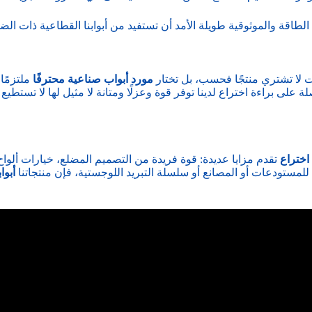
اقة والموثوقية طويلة الأمد أن تستفيد من أبوابنا القطاعية ذات الضلع
مورد أبواب صناعية محترفًا
ملتزمًا 
صلة على براءة اختراع لدينا توفر قوة وعزلًا ومتانة لا مثيل لها لا تستط
اختراع
تقدم مزايا عديدة: قوة فريدة من التصميم المضلع، خيارات ألو
للمستودعات أو المصانع أو سلسلة التبريد اللوجستية، فإن منتجاتنا
أبوا