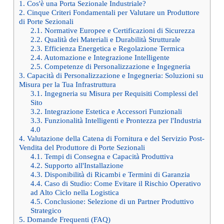
1.
Cos'è una Porta Sezionale Industriale?
2.
Cinque Criteri Fondamentali per Valutare un Produttore
di Porte Sezionali
2.1.
Normative Europee e Certificazioni di Sicurezza
2.2.
Qualità dei Materiali e Durabilità Strutturale
2.3.
Efficienza Energetica e Regolazione Termica
2.4.
Automazione e Integrazione Intelligente
2.5.
Competenze di Personalizzazione e Ingegneria
3.
Capacità di Personalizzazione e Ingegneria: Soluzioni su
Misura per la Tua Infrastruttura
3.1.
Ingegneria su Misura per Requisiti Complessi del
Sito
3.2.
Integrazione Estetica e Accessori Funzionali
3.3.
Funzionalità Intelligenti e Prontezza per l'Industria
4.0
4.
Valutazione della Catena di Fornitura e del Servizio Post-
Vendita del Produttore di Porte Sezionali
4.1.
Tempi di Consegna e Capacità Produttiva
4.2.
Supporto all'Installazione
4.3.
Disponibilità di Ricambi e Termini di Garanzia
4.4.
Caso di Studio: Come Evitare il Rischio Operativo
ad Alto Ciclo nella Logistica
4.5.
Conclusione: Selezione di un Partner Produttivo
Strategico
5.
Domande Frequenti (FAQ)