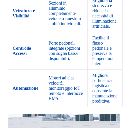
Migliora la
Sezioni in
sicurezza e
alluminio
Vetratura e
riduce la
completamente
Visibilità
necessità di
vetrate o finestrini
illuminazione
a oblò individuali.
artificiale.
Facilita il
Porte pedonali
flusso
Controllo
integrate (opzioni
pedonale e
Accessi
con soglia bassa
preserva la
disponibili).
temperatura
interna.
Migliora
Motori ad alta
l'efficienza
velocità,
logistica e
Automazione
monitoraggio IoT
consente la
remoto e interfacce
manutenzione
BMS.
predittiva.