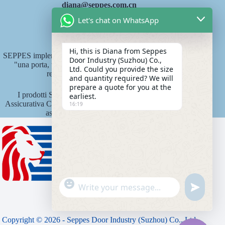
diana@seppes.com.cn
Let's chat on WhatsApp
Servizi SEPPES
Hi, this is Diana from Seppes
SEPPES implementa il nuovo standard di servizio del settore
Door Industry (Suzhou) Co.,
"una porta, un cortile, servizio a vita" come sistema di
Ltd. Could you provide the size
responsabilità a vita del prodotto.
and quantity required? We will
prepare a quote for you at the
I prodotti SEPPES sono assicurati dalla Compagnia
earliest.
Assicurativa Cinese Ping An State Property con un importo
16:19
assicurativo di 15 milioni di yuan.
"
WhatsApp Message
u
+
n
c
d
h
e
Copyright © 2026 - Seppes Door Industry (Suzhou) Co., Ltd