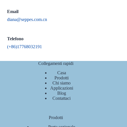
Email
diana@seppes.com.cn
Telefono
(+86)17768032191
Collegamenti rapidi
Casa
Prodotti
Chi siamo
Applicazioni
Blog
Contattaci
Prodotti
Porta sezionale