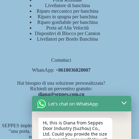
Livellatore di banchina
Riparo meccanico per banchina
Riparo in spugna per banchina
Riparo gonfiabile per banchina
Porta ad Alta Velocità
Dispositivi di Blocco per Camion
Livellatori per Bordo Banchina
Contattaci
WhatsApp: +
8618036828007
Hai bisogno di una soluzione personalizzata?
Richiedi un preventivo gratuito:
diana@seppes.com.cn
Let's chat on WhatsApp
Servizi SEPPES
Hi, this is Diana from Seppes
SEPPES implementa il nuovo standard di servizio del settore
Door Industry (Suzhou) Co.,
"una porta, un cortile, servizio a vita" come sistema di
Ltd. Could you provide the size
responsabilità a vita del prodotto.