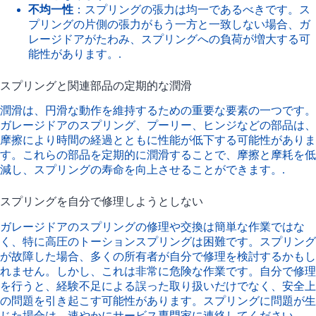
不均一性
：スプリングの張力は均一であるべきです。ス
プリングの片側の張力がもう一方と一致しない場合、ガ
レージドアがたわみ、スプリングへの負荷が増大する可
能性があります。.
スプリングと関連部品の定期的な潤滑
潤滑は、円滑な動作を維持するための重要な要素の一つです。
ガレージドアのスプリング、プーリー、ヒンジなどの部品は、
摩擦により時間の経過とともに性能が低下する可能性がありま
す。これらの部品を定期的に潤滑することで、摩擦と摩耗を低
減し、スプリングの寿命を向上させることができます。.
スプリングを自分で修理しようとしない
ガレージドアのスプリングの修理や交換は簡単な作業ではな
く、特に高圧のトーションスプリングは困難です。スプリング
が故障した場合、多くの所有者が自分で修理を検討するかもし
れません。しかし、これは非常に危険な作業です。自分で修理
を行うと、経験不足による誤った取り扱いだけでなく、安全上
の問題を引き起こす可能性があります。スプリングに問題が生
じた場合は、速やかにサービス専門家に連絡してください。.