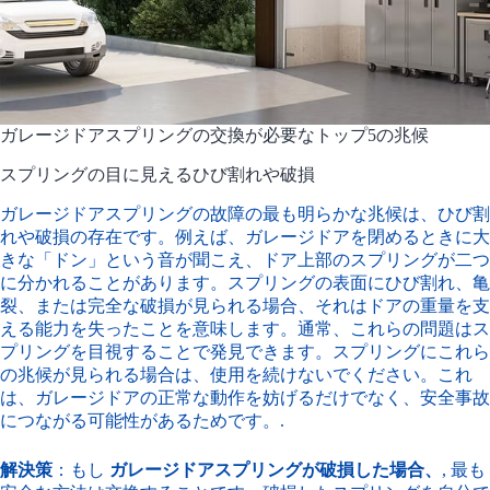
ガレージドアスプリングの交換が必要なトップ5の兆候
スプリングの目に見えるひび割れや破損
ガレージドアスプリングの故障の最も明らかな兆候は、ひび割
れや破損の存在です。例えば、ガレージドアを閉めるときに大
きな「ドン」という音が聞こえ、ドア上部のスプリングが二つ
に分かれることがあります。スプリングの表面にひび割れ、亀
裂、または完全な破損が見られる場合、それはドアの重量を支
える能力を失ったことを意味します。通常、これらの問題はス
プリングを目視することで発見できます。スプリングにこれら
の兆候が見られる場合は、使用を続けないでください。これ
は、ガレージドアの正常な動作を妨げるだけでなく、安全事故
につながる可能性があるためです。.
解決策
：もし
ガレージドアスプリングが破損した場合、
, 最も