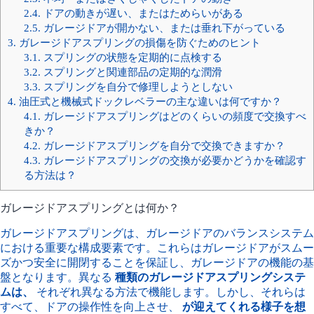
2.4.
ドアの動きが遅い、またはためらいがある
2.5.
ガレージドアが開かない、または垂れ下がっている
3.
ガレージドアスプリングの損傷を防ぐためのヒント
3.1.
スプリングの状態を定期的に点検する
3.2.
スプリングと関連部品の定期的な潤滑
3.3.
スプリングを自分で修理しようとしない
4.
油圧式と機械式ドックレベラーの主な違いは何ですか？
4.1.
ガレージドアスプリングはどのくらいの頻度で交換すべ
きか？
4.2.
ガレージドアスプリングを自分で交換できますか？
4.3.
ガレージドアスプリングの交換が必要かどうかを確認す
る方法は？
ガレージドアスプリングとは何か？
ガレージドアスプリングは、ガレージドアのバランスシステム
における重要な構成要素です。これらはガレージドアがスムー
ズかつ安全に開閉することを保証し、ガレージドアの機能の基
盤となります。異なる
種類のガレージドアスプリングシステ
ムは、
それぞれ異なる方法で機能します。しかし、それらは
すべて、ドアの操作性を向上させ、
が迎えてくれる様子を想