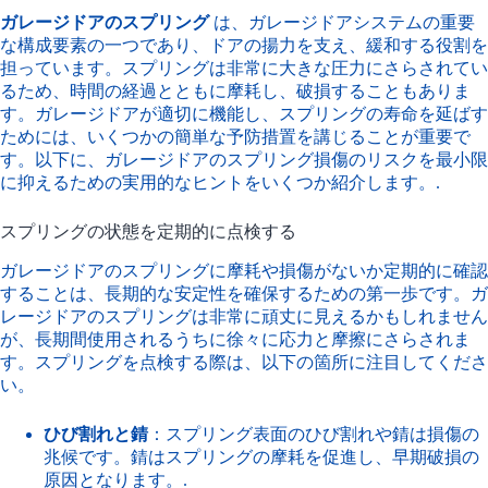
ガレージドアのスプリング
は、ガレージドアシステムの重要
な構成要素の一つであり、ドアの揚力を支え、緩和する役割を
担っています。スプリングは非常に大きな圧力にさらされてい
るため、時間の経過とともに摩耗し、破損することもありま
す。ガレージドアが適切に機能し、スプリングの寿命を延ばす
ためには、いくつかの簡単な予防措置を講じることが重要で
す。以下に、ガレージドアのスプリング損傷のリスクを最小限
に抑えるための実用的なヒントをいくつか紹介します。.
スプリングの状態を定期的に点検する
ガレージドアのスプリングに摩耗や損傷がないか定期的に確認
することは、長期的な安定性を確保するための第一歩です。ガ
レージドアのスプリングは非常に頑丈に見えるかもしれません
が、長期間使用されるうちに徐々に応力と摩擦にさらされま
す。スプリングを点検する際は、以下の箇所に注目してくださ
い。
ひび割れと錆
：スプリング表面のひび割れや錆は損傷の
兆候です。錆はスプリングの摩耗を促進し、早期破損の
原因となります。.