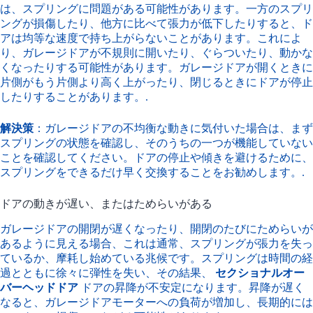
は、スプリングに問題がある可能性があります。一方のスプリ
ングが損傷したり、他方に比べて張力が低下したりすると、ド
アは均等な速度で持ち上がらないことがあります。これによ
り、ガレージドアが不規則に開いたり、ぐらついたり、動かな
くなったりする可能性があります。ガレージドアが開くときに
片側がもう片側より高く上がったり、閉じるときにドアが停止
したりすることがあります。.
解決策
：ガレージドアの不均衡な動きに気付いた場合は、まず
スプリングの状態を確認し、そのうちの一つが機能していない
ことを確認してください。ドアの停止や傾きを避けるために、
スプリングをできるだけ早く交換することをお勧めします。.
ドアの動きが遅い、またはためらいがある
ガレージドアの開閉が遅くなったり、開閉のたびにためらいが
あるように見える場合、これは通常、スプリングが張力を失っ
ているか、摩耗し始めている兆候です。スプリングは時間の経
過とともに徐々に弾性を失い、その結果、
セクショナルオー
バーヘッドドア
ドアの昇降が不安定になります。昇降が遅く
なると、ガレージドアモーターへの負荷が増加し、長期的には