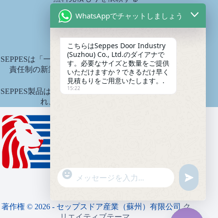
diana@seppes.com.cn
WhatsAppでチャットしましょう
SEPPESサービス
こちらはSeppes Door Industry
(Suzhou) Co., Ltd.のダイアナで
SEPPESは「一戸一庭、生涯サービス」という製品生涯
す。必要なサイズと数量をご提供
責任制の新業界サービス基準を実施しています。.
いただけますか？できるだけ早く
見積もりをご用意いたします。.
15:22
SEPPES製品は中国平安財産保険会社により保険引受さ
れ、保険金額は1500万元です。.
"
WhatsAppメッセージ
未
+
定
c
義
h
著作権 © 2026 - セップスドア産業（蘇州）有限公司
ク
a
リエイティブテーマ
.