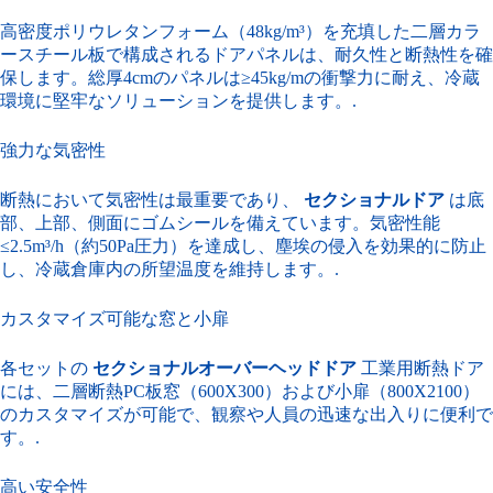
高密度ポリウレタンフォーム（48kg/m³）を充填した二層カラ
ースチール板で構成されるドアパネルは、耐久性と断熱性を確
保します。総厚4cmのパネルは≥45kg/mの衝撃力に耐え、冷蔵
環境に堅牢なソリューションを提供します。.
強力な気密性
断熱において気密性は最重要であり、
セクショナルドア
は底
部、上部、側面にゴムシールを備えています。気密性能
≤2.5m³/h（約50Pa圧力）を達成し、塵埃の侵入を効果的に防止
し、冷蔵倉庫内の所望温度を維持します。.
カスタマイズ可能な窓と小扉
各セットの
セクショナルオーバーヘッドドア
工業用断熱ドア
には、二層断熱PC板窓（600X300）および小扉（800X2100）
のカスタマイズが可能で、観察や人員の迅速な出入りに便利で
す。.
高い安全性