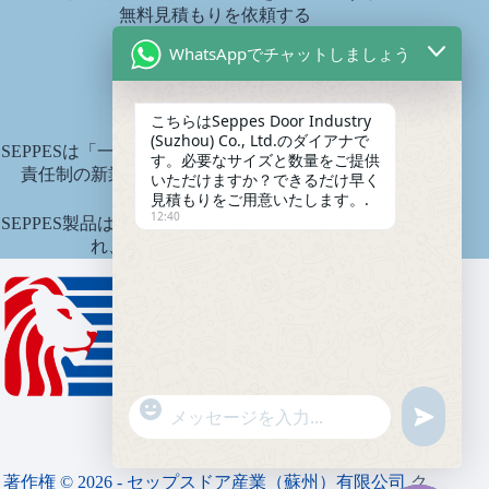
無料見積もりを依頼する
diana@seppes.com.cn
WhatsAppでチャットしましょう
SEPPESサービス
こちらはSeppes Door Industry
(Suzhou) Co., Ltd.のダイアナで
SEPPESは「一戸一庭、生涯サービス」という製品生涯
す。必要なサイズと数量をご提供
責任制の新業界サービス基準を実施しています。.
いただけますか？できるだけ早く
見積もりをご用意いたします。.
12:40
SEPPES製品は中国平安財産保険会社により保険引受さ
れ、保険金額は1500万元です。.
"
WhatsAppメッセージ
未
+
定
c
義
h
著作権 © 2026 - セップスドア産業（蘇州）有限公司
ク