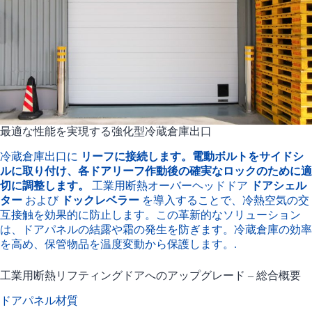
最適な性能を実現する強化型冷蔵倉庫出口
冷蔵倉庫出口に
リーフに接続します。電動ボルトをサイドシ
ルに取り付け、各ドアリーフ作動後の確実なロックのために適
切に調整します。
工業用断熱オーバーヘッドドア
ドアシェル
ター
および
ドックレベラー
を導入することで、冷熱空気の交
互接触を効果的に防止します。この革新的なソリューション
は、ドアパネルの結露や霜の発生を防ぎます。冷蔵倉庫の効率
を高め、保管物品を温度変動から保護します。.
工業用断熱リフティングドアへのアップグレード – 総合概要
ドアパネル材質