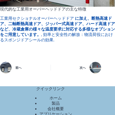
現代的な工業用オーバーヘッドドアの主な特徴
工業用セクショナルオーバーヘッドドア
に加え、断熱高速ド
ア、二軸断熱高速ドア、ジッパー式高速ドア、ハード高速ドア
など、冷蔵倉庫の様々な温度要求に対応する多様なオプション
をご用意しています。
, 効率と安全性の解放：物流荷役におけ
るスポンジドアシールの効果.
前へ
次へ
クイックリンク
ホーム
製品
会社概要
アプリケーション