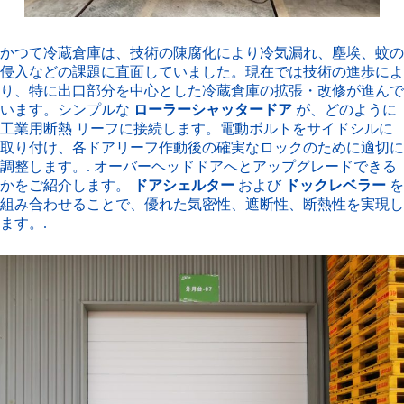
かつて冷蔵倉庫は、技術の陳腐化により冷気漏れ、塵埃、蚊の
侵入などの課題に直面していました。現在では技術の進歩によ
り、特に出口部分を中心とした冷蔵倉庫の拡張・改修が進んで
います。シンプルな
ローラーシャッタードア
が、どのように
工業用断熱
リーフに接続します。電動ボルトをサイドシルに
取り付け、各ドアリーフ作動後の確実なロックのために適切に
調整します。
. オーバーヘッドドアへとアップグレードできる
かをご紹介します。
ドアシェルター
および
ドックレベラー
を
組み合わせることで、優れた気密性、遮断性、断熱性を実現し
ます。.