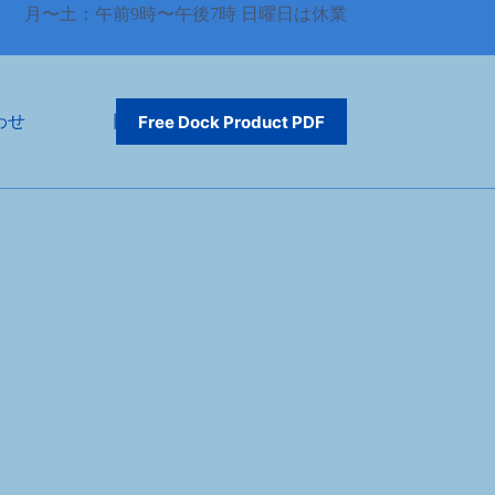
月〜土：午前9時〜午後7時 日曜日は休業
わせ
日本語
Free Dock Product PDF