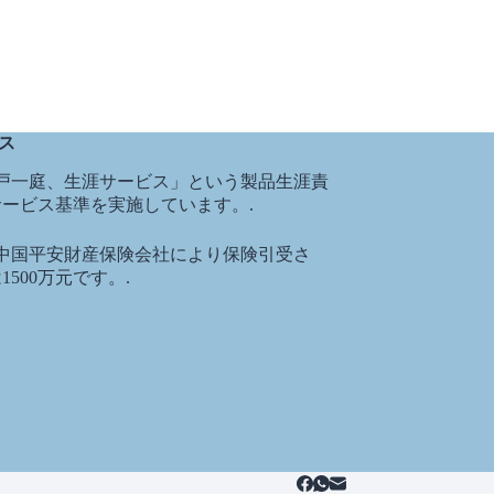
ビス
「一戸一庭、生涯サービス」という製品生涯責
ービス基準を実施しています。.
品は中国平安財産保険会社により保険引受さ
500万元です。.