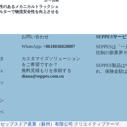
次へ
投稿
性のあるメカニカルトラックシェ
ルターで物流安全性を向上させる
お問い合わせ
SEPPESサー
WhatsApp: +
8618036828007
SEPPESは
任制の新業界サ
タ
カスタマイズソリューション
をご希望ですか？
SEPPES製
ェ
無料見積もりを依頼する
れ、保険金額は1
diana@seppes.com.cn
ッ
ン
ベ
26 - セップスドア産業（蘇州）有限公司
クリエイティブテーマ
.