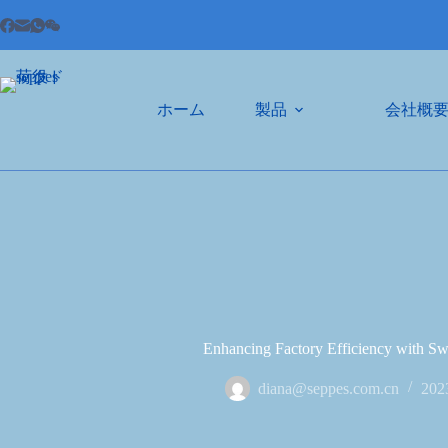
ホーム
製品
会社概
Enhancing Factory Efficiency with Sw
diana@seppes.com.cn
202