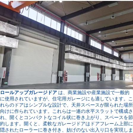
ロールアップガレージドア
は、商業施設や産業施設で一般的
に使用されていますが、住宅用ガレージにも適しています。こ
れらのドアはシンプルな設計で、天井スペースが限られた場所
向けに作られています。これらは一連の水平スラットで構成さ
れ、開くとコンパクトなコイル状に巻き上がり、スペースを節
約します。開くと、柔軟なガレージドアはドアフレーム上部に
隠されたローラーに巻き付き、妨げのない出入り口を実現しま