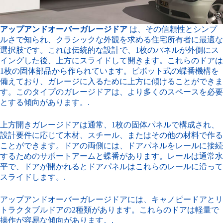
アップアンドオーバーガレージドア
は、その信頼性とシンプ
ルさで知られ、クラシックな外観を求める住宅所有者に最適な
選択肢です。これは伝統的な設計で、1枚のパネルが外側にス
イングした後、上方にスライドして開きます。これらのドアは
1枚の固体部品から作られています。ピボット式の蝶番機構を
備えており、ガレージに入るために上方に傾けることができま
す。このタイプのガレージドアは、より多くのスペースを必要
とする傾向があります。.
上方開きガレージドアは通常、1枚の固体パネルで構成され、
設計要件に応じて木材、スチール、またはその他の材料で作る
ことができます。ドアの両側には、ドアパネルをレールに接続
するためのサポートアームと蝶番があります。レールは通常水
平で、ドアが開かれるとドアパネルはこれらのレールに沿って
スライドします。.
アップアンドオーバーガレージドアには、キャノピードアとリ
トラクタブルドアの2種類があります。これらのドアは軽量で
操作が容易な傾向があります。.