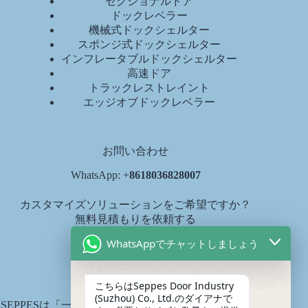
セクショナルドア
ドックレベラー
機械式ドックシェルター
スポンジ式ドックシェルター
インフレータブルドックシェルター
高速ドア
トラックレストレイント
エッジオブドックレベラー
お問い合わせ
WhatsApp: +
8618036828007
カスタマイズソリューションをご希望ですか？
無料見積もりを依頼する
diana@seppes.com.cn
WhatsAppでチャットしましょう
SEPPESサービス
こちらはSeppes Door Industry
(Suzhou) Co., Ltd.のダイアナで
SEPPESは「一戸一庭、生涯サービス」という製品生涯