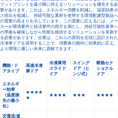
フットプリントを最小限に抑えるソリューションを優先する必
要があります。これは、エネルギー消費を削減し、温室効果ガ
ス排出を低減し、持続可能な素材を使用する環境配慮型製品へ
の需要の高まりを示しています。この需要に応えるには、メー
カーが環境要件と経済要件の両方を満たし、持続可能性基準へ
の準拠を確保しながら性能を維持するソリューションを革新す
る必要があります。企業は、これらの原則を念頭に設計された
冷凍庫ドアを採用することで、消費者の期待に効果的に応え、
より環境に優しい未来に貢献できます。.
冷凍庫用
スイング
断熱セク
機能 / ド
高速冷凍
スライド
ドア（ヒ
ショナル
アタイプ
庫ドア
ドア
ンジ式）
ドア
エネルギ
ー効率
★★★★
（温度損
★★★★
★★★
★★★★
★
失の最小
化）
交通流/速