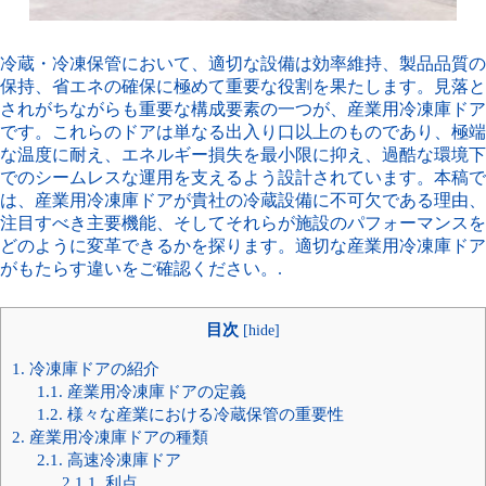
冷蔵・冷凍保管において、適切な設備は効率維持、製品品質の
保持、省エネの確保に極めて重要な役割を果たします。見落と
されがちながらも重要な構成要素の一つが、産業用冷凍庫ドア
です。これらのドアは単なる出入り口以上のものであり、極端
な温度に耐え、エネルギー損失を最小限に抑え、過酷な環境下
でのシームレスな運用を支えるよう設計されています。本稿で
は、産業用冷凍庫ドアが貴社の冷蔵設備に不可欠である理由、
注目すべき主要機能、そしてそれらが施設のパフォーマンスを
どのように変革できるかを探ります。適切な産業用冷凍庫ドア
がもたらす違いをご確認ください。.
目次
[
hide
]
1.
冷凍庫ドアの紹介
1.1.
産業用冷凍庫ドアの定義
1.2.
様々な産業における冷蔵保管の重要性
2.
産業用冷凍庫ドアの種類
2.1.
高速冷凍庫ドア
2.1.1.
利点