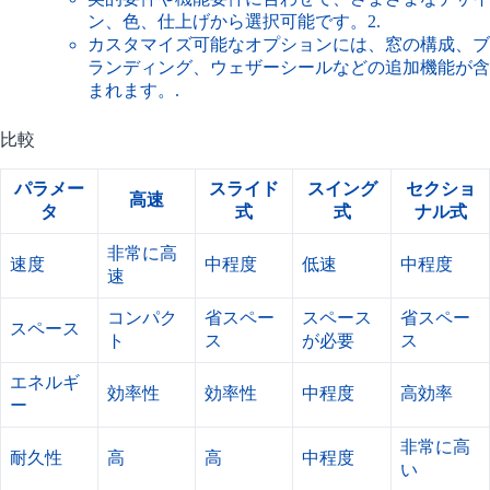
ン、色、仕上げから選択可能です。
2
.
カスタマイズ可能なオプションには、窓の構成、ブ
ランディング、ウェザーシールなどの追加機能が含
まれます。.
比較
パラメー
スライド
スイング
セクショ
高速
タ
式
式
ナル式
非常に高
速度
中程度
低速
中程度
速
コンパク
省スペー
スペース
省スペー
スペース
ト
ス
が必要
ス
エネルギ
効率性
効率性
中程度
高効率
ー
非常に高
耐久性
高
高
中程度
い