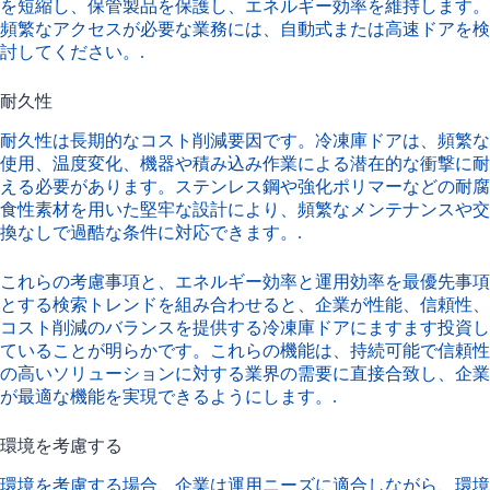
を短縮し、保管製品を保護し、エネルギー効率を維持します。
頻繁なアクセスが必要な業務には、自動式または高速ドアを検
討してください。.
耐久性
耐久性は長期的なコスト削減要因です。冷凍庫ドアは、頻繁な
使用、温度変化、機器や積み込み作業による潜在的な衝撃に耐
える必要があります。ステンレス鋼や強化ポリマーなどの耐腐
食性素材を用いた堅牢な設計により、頻繁なメンテナンスや交
換なしで過酷な条件に対応できます。.
これらの考慮事項と、エネルギー効率と運用効率を最優先事項
とする検索トレンドを組み合わせると、企業が性能、信頼性、
コスト削減のバランスを提供する冷凍庫ドアにますます投資し
ていることが明らかです。これらの機能は、持続可能で信頼性
の高いソリューションに対する業界の需要に直接合致し、企業
が最適な機能を実現できるようにします。.
環境を考慮する
環境を考慮する場合、企業は運用ニーズに適合しながら、環境