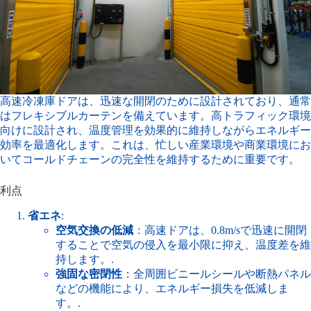
高速冷凍庫ドアは、迅速な開閉のために設計されており、通常
はフレキシブルカーテンを備えています。高トラフィック環境
向けに設計され、温度管理を効果的に維持しながらエネルギー
効率を最適化します。これは、忙しい産業環境や商業環境にお
いてコールドチェーンの完全性を維持するために重要です。
利点
省エネ
:
空気交換の低減
：高速ドアは、0.8m/sで迅速に開閉
することで空気の侵入を最小限に抑え、温度差を維
持します。.
強固な密閉性
：全周囲ビニールシールや断熱パネル
などの機能により、エネルギー損失を低減しま
す。.