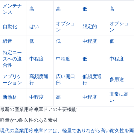
メンテナ
高
高
低
高
ンス
オプショ
オプショ
自動化
はい
限定的
ン
ン
騒音
低
低
中程度
低
特定ニー
ズへの適
中程度
中程度
低
中程度
合性
アプリケ
高頻度通
広い開口
低頻度通
多用途
ーション
行
部
行
非常に高
断熱材
中程度
高
中程度
い
最新の産業用冷凍庫ドアの主要機能
軽量かつ耐久性のある素材
現代の産業用冷凍庫ドアは、軽量でありながら高い耐久性を両