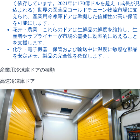
く依存しています。2021年に170億ドルを超え（成長が見
込まれる）世界の医薬品コールドチェーン物流市場に支
えられ、産業用冷凍庫ドアは準拠した信頼性の高い保管
を可能にします。.
花卉・農業：これらのドアは生鮮品の鮮度を維持し、生
産者やサプライヤーが市場の需要に効率的に応えること
を支援します。
化学・電子機器：保管および輸送中に温度に敏感な部品
を安定させ、製品の完全性を確保します。.
産業用冷凍庫ドアの種類
高速冷凍庫ドア