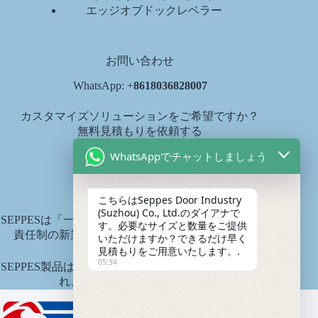
エッジオブドックレベラー
お問い合わせ
WhatsApp: +
8618036828007
カスタマイズソリューションをご希望ですか？
無料見積もりを依頼する
diana@seppes.com.cn
WhatsAppでチャットしましょう
SEPPESサービス
こちらはSeppes Door Industry
(Suzhou) Co., Ltd.のダイアナで
SEPPESは「一戸一庭、生涯サービス」という製品生涯
す。必要なサイズと数量をご提供
責任制の新業界サービス基準を実施しています。.
いただけますか？できるだけ早く
見積もりをご用意いたします。.
05:34
SEPPES製品は中国平安財産保険会社により保険引受さ
れ、保険金額は1500万元です。.