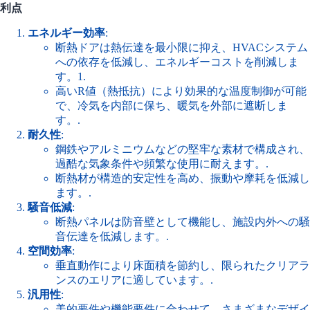
利点
エネルギー効率
:
断熱ドアは熱伝達を最小限に抑え、HVACシステム
への依存を低減し、エネルギーコストを削減しま
す。
1
.
高いR値（熱抵抗）により効果的な温度制御が可能
で、冷気を内部に保ち、暖気を外部に遮断しま
す。.
耐久性
:
鋼鉄やアルミニウムなどの堅牢な素材で構成され、
過酷な気象条件や頻繁な使用に耐えます。.
断熱材が構造的安定性を高め、振動や摩耗を低減し
ます。.
騒音低減
:
断熱パネルは防音壁として機能し、施設内外への騒
音伝達を低減します。.
空間効率
:
垂直動作により床面積を節約し、限られたクリアラ
ンスのエリアに適しています。.
汎用性
:
美的要件や機能要件に合わせて、さまざまなデザイ