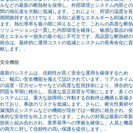
ルなどの最新の断熱材を採用し、外部環境とシステム内部との
間の熱伝達を大幅に低減します。これにより、所望の温度を長
期間維持するだけでなく、冷却に必要なエネルギーも削減され
ます。熱伝導率を最小限に抑えることで、これらの高度な断熱
ソリューションは一貫した内部環境を確保し、敏感な製品の保
存とエネルギー損失の最小化に不可欠です。高品質な断熱材の
統合は、最終的に運用コストの低減とシステムの長寿命化に貢
献します。.
安全機能
最新のシステムは、信頼性が高く安全な運用を確保するため
に、幅広い安全機能を備えて設計されています。リアルタイム
の温度・圧力センサーなどの高度な監視技術により、潜在的な
問題を早期に検出し、迅速な是正措置を可能にします。多くの
システムには、重大な故障時に作動する自動停止機構も装備さ
れており、事故のリスクを低減します。さらに、耐火性素材や
漏洩防止システムなどの機能が現在では一般的に統合され、全
体的な安全性を向上させています。これらの対策は最新の革新
技術と組み合わされ、業界基準への準拠を確保し、人員と機器
の両方に対して信頼性の高い保護を提供します。.