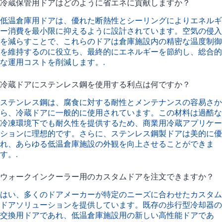
冷蔵保管用ドアはどのように省エネに貢献しますか？
低温倉庫用ドアは、優れた断熱性とシーリングによりエネルギ
ー消費を最小限に抑えるように設計されています。空気の侵入
を減らすことで、これらのドアは倉庫施設内の精密な温度制御
を維持するのに役立ち、最終的にエネルギーを節約し、総合的
な運用コストを削減します。.
冷蔵ドアにステンレス鋼を使用する利点は何ですか？
ステンレス鋼は、腐食に対する耐性とメンテナンスの容易さか
ら、冷蔵ドアに一般的に使用されています。この材料は過酷な
冷凍環境下でも耐久性を提供するため、商業用冷蔵アプリケー
ションに理想的です。さらに、ステンレス鋼製ドアは美的に優
れ、あらゆる低温倉庫施設の外観を向上させることができま
す。.
ウォークインクーラー用のカスタムドアを注文できますか？
はい、多くのドアメーカーが特定のニーズに合わせたカスタム
ドアソリューションを提供しています。既存の歩行型冷却器の
交換用ドアであれ、低温倉庫施設用の新しい高性能ドアであ