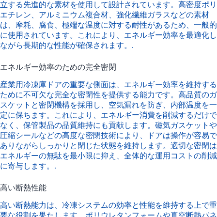
立する先進的な素材を使用して設計されています。高密度ポリ
エチレン、アルミニウム複合材、強化繊維ガラスなどの素材
は、摩耗、腐食、極端な温度に対する耐性があるため、一般的
に使用されています。これにより、エネルギー効率を最適化し
ながら長期的な性能が確保されます。.
エネルギー効率のための完全密閉
産業用冷凍庫ドアの重要な側面は、エネルギー効率を維持する
ために不可欠な完全な密閉性を提供する能力です。高品質のガ
スケットと密閉機構を採用し、空気漏れを防ぎ、内部温度を一
定に保ちます。これにより、エネルギー消費を削減するだけで
なく、保管製品の品質維持にも貢献します。磁気ガスケットや
圧縮シールなどの高度な密閉技術により、ドアは操作が容易で
ありながらしっかりと閉じた状態を維持します。適切な密閉は
エネルギーの無駄を最小限に抑え、全体的な運用コストの削減
に寄与します。.
高い断熱性能
高い断熱能力は、冷凍システムの効率と性能を維持する上で重
要な役割を果たします。ポリウレタンフォームや真空断熱パネ