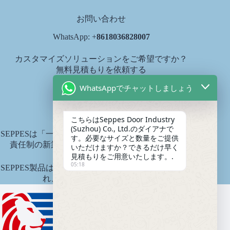
お問い合わせ
WhatsApp: +
8618036828007
カスタマイズソリューションをご希望ですか？
無料見積もりを依頼する
diana@seppes.com.cn
WhatsAppでチャットしましょう
SEPPESサービス
こちらはSeppes Door Industry
(Suzhou) Co., Ltd.のダイアナで
SEPPESは「一戸一庭、生涯サービス」という製品生涯
す。必要なサイズと数量をご提供
責任制の新業界サービス基準を実施しています。.
いただけますか？できるだけ早く
見積もりをご用意いたします。.
05:18
SEPPES製品は中国平安財産保険会社により保険引受さ
れ、保険金額は1500万元です。.