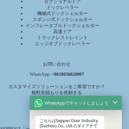
セクショナルドア
ドックレベラー
機械式ドックシェルター
スポンジ式ドックシェルター
インフレータブルドックシェルター
高速ドア
トラックレストレイント
エッジオブドックレベラー
お問い合わせ
WhatsApp: +
8618036828007
カスタマイズソリューションをご希望ですか？
無料見積もりを依頼する
diana@seppes.com.cn
WhatsAppでチャットしましょう
SEPPESサービス
こちらはSeppes Door Industry
(Suzhou) Co., Ltd.のダイアナで
SEPPESは「一戸一庭、生涯サービス」という製品生涯