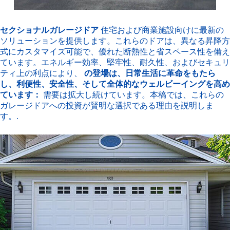
セクショナルガレージドア
住宅および商業施設向けに最新の
ソリューションを提供します。これらのドアは、異なる昇降方
式にカスタマイズ可能で、優れた断熱性と省スペース性を備え
ています。エネルギー効率、堅牢性、耐久性、およびセキュリ
ティ上の利点により、
の登場は、日常生活に革命をもたら
し、利便性、安全性、そして全体的なウェルビーイングを高め
ています：
需要は拡大し続けています。本稿では、これらの
ガレージドアへの投資が賢明な選択である理由を説明しま
す。.