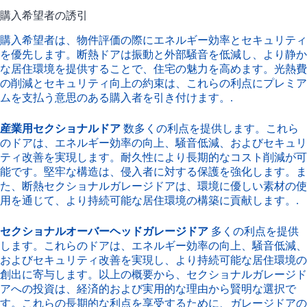
購入希望者の誘引
購入希望者は、物件評価の際にエネルギー効率とセキュリティ
を優先します。断熱ドアは振動と外部騒音を低減し、より静か
な居住環境を提供することで、住宅の魅力を高めます。光熱費
の削減とセキュリティ向上の約束は、これらの利点にプレミア
ムを支払う意思のある購入者を引き付けます。.
産業用セクショナルドア
数多くの利点を提供します。これら
のドアは、エネルギー効率の向上、騒音低減、およびセキュリ
ティ改善を実現します。耐久性により長期的なコスト削減が可
能です。堅牢な構造は、侵入者に対する保護を強化します。ま
た、断熱セクショナルガレージドアは、環境に優しい素材の使
用を通じて、より持続可能な居住環境の構築に貢献します。.
セクショナルオーバーヘッドガレージドア
多くの利点を提供
します。これらのドアは、エネルギー効率の向上、騒音低減、
およびセキュリティ改善を実現し、より持続可能な居住環境の
創出に寄与します。以上の概要から、セクショナルガレージド
アへの投資は、経済的および実用的な理由から賢明な選択で
す。これらの長期的な利点を享受するために、ガレージドアの