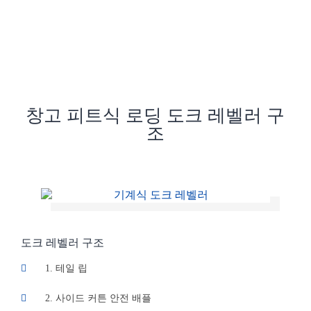
창고 피트식 로딩 도크 레벨러 구
조
도크 레벨러 구조
1. 테일 립
2. 사이드 커튼 안전 배플