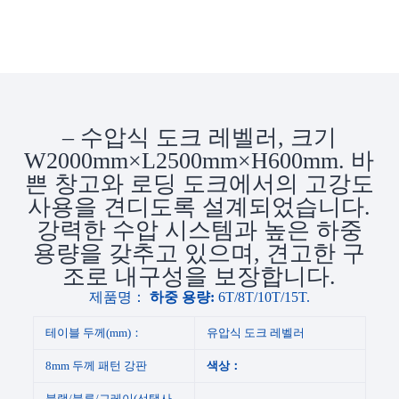
– 수압식 도크 레벨러, 크기
W2000mm×L2500mm×H600mm. 바
쁜 창고와 로딩 도크에서의 고강도
사용을 견디도록 설계되었습니다.
강력한 수압 시스템과 높은 하중
용량을 갖추고 있으며, 견고한 구
조로 내구성을 보장합니다.
제품명：
하중 용량:
6T/8T/10T/15T.
테이블 두께(mm)：
유압식 도크 레벨러
8mm 두께 패턴 강판
색상：
블랙/블루/그레이(선택사