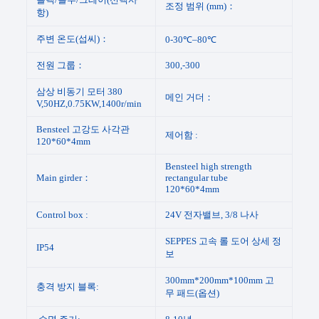
조정 범위 (mm)：
항)
주변 온도(섭씨)：
0-30℃–80℃
전원 그룹：
300,-300
삼상 비동기 모터 380
메인 거더：
V,50HZ,0.75KW,1400r/min
Bensteel 고강도 사각관
제어함 :
120*60*4mm
Bensteel high strength
Main girder：
rectangular tube
120*60*4mm
Control box :
24V 전자밸브, 3/8 나사
SEPPES 고속 롤 도어 상세 정
IP54
보
300mm*200mm*100mm 고
충격 방지 블록:
무 패드(옵션)