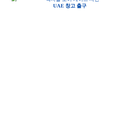
UAE 창고 출구
견적 문의: diana@seppes.com.cn
헤비 듀티 피트 도크 레벨러 | 물류
및 공장용
귀하의 프로젝트에 대한 즉시 견적 요청하기!