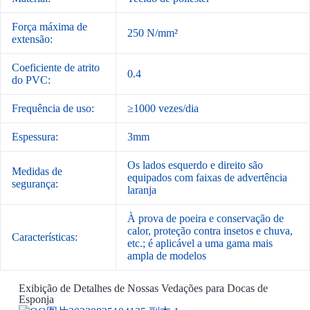
Força máxima de
250 N/mm²
extensão:
Coeficiente de atrito
0.4
do PVC:
Frequência de uso:
≥1000 vezes/dia
Espessura:
3mm
Os lados esquerdo e direito são
Medidas de
equipados com faixas de advertência
segurança:
laranja
À prova de poeira e conservação de
calor, proteção contra insetos e chuva,
Características:
etc.; é aplicável a uma gama mais
ampla de modelos
Exibição de Detalhes de Nossas Vedações para Docas de
Esponja