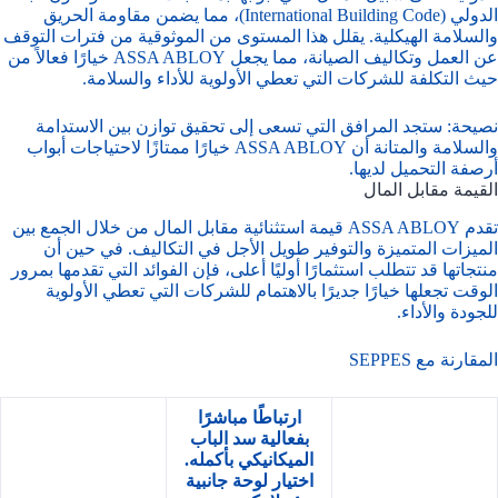
الدولي (International Building Code)، مما يضمن مقاومة الحريق
والسلامة الهيكلية. يقلل هذا المستوى من الموثوقية من فترات التوقف
عن العمل وتكاليف الصيانة، مما يجعل ASSA ABLOY خيارًا فعالاً من
حيث التكلفة للشركات التي تعطي الأولوية للأداء والسلامة.
نصيحة: ستجد المرافق التي تسعى إلى تحقيق توازن بين الاستدامة
والسلامة والمتانة أن ASSA ABLOY خيارًا ممتازًا لاحتياجات أبواب
أرصفة التحميل لديها.
القيمة مقابل المال
تقدم ASSA ABLOY قيمة استثنائية مقابل المال من خلال الجمع بين
الميزات المتميزة والتوفير طويل الأجل في التكاليف. في حين أن
منتجاتها قد تتطلب استثمارًا أوليًا أعلى، فإن الفوائد التي تقدمها بمرور
الوقت تجعلها خيارًا جديرًا بالاهتمام للشركات التي تعطي الأولوية
للجودة والأداء.
المقارنة مع SEPPES
ارتباطًا مباشرًا
بفعالية سد الباب
الميكانيكي بأكمله.
اختيار لوحة جانبية