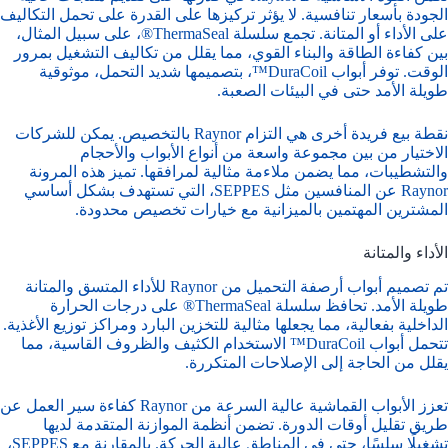
الجودة بأسعار تنافسية. لا يؤثر تركيزها على القدرة على تحمل التكاليف
على الأداء أو المتانة. تجمع سلسلة ThermaSeal®، على سبيل المثال،
بين كفاءة الطاقة والبناء القوي، مما يقلل من تكاليف التشغيل بمرور
الوقت. توفر أبواب DuraCoil™، بتصميمها شديد التحمل، موثوقية
طويلة الأمد حتى في البيئات الصعبة.
نقطة بيع فريدة أخرى هي التزام Raynor بالتخصيص. يمكن للشركات
الاختيار من بين مجموعة واسعة من أنواع الأبواب والأحجام
والتشطيبات، مما يضمن ملاءمة مثالية لمرافقها. تميز هذه المرونة
Raynor عن المنافسين مثل SEPPES، التي تستهدف بشكل أساسي
المشترين المهتمين بالميزانية مع خيارات تخصيص محدودة.
الأداء والمتانة
تم تصميم أبواب أرصفة التحميل من Raynor للأداء المتسق والمتانة
طويلة الأمد. تحافظ سلسلة ThermaSeal® على درجات الحرارة
الداخلية بفعالية، مما يجعلها مثالية للتخزين البارد ومراكز توزيع الأغذية.
تتحمل أبواب DuraCoil™ الاستخدام الكثيف والظروف القاسية، مما
يقلل من الحاجة إلى الإصلاحات المتكررة.
تعزز الأبواب القماشية عالية السرعة من Raynor كفاءة سير العمل عن
طريق تقليل أوقات الدورة. تضمن أنظمة الموازنة المتقدمة لديها
تشغيلًا سلسًا، حتى في المناطق عالية الحركة. بالمقارنة مع SEPPES،