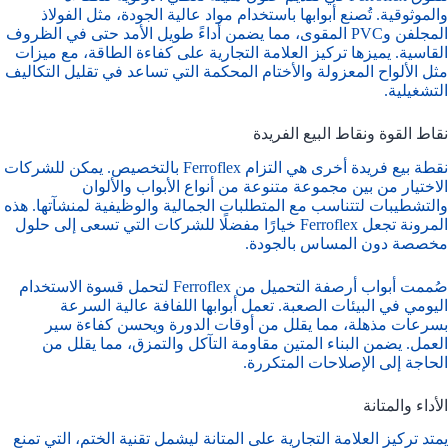
والموثوقية. تُصنع أبوابها باستخدام مواد عالية الجودة، مثل الفولاذ
المجلفن وPVC المقوى، مما يضمن أداءً طويل الأمد حتى في الظروف
القاسية. يميزها تركيز العلامة التجارية على كفاءة الطاقة، مع ميزات
مثل الألواح المعزولة والأختام المحكمة التي تساعد في تقليل التكاليف
التشغيلية.
نقاط القوة ونقاط البيع الفريدة
نقطة بيع فريدة أخرى هي التزام Ferroflex بالتخصيص. يمكن للشركات
الاختيار من بين مجموعة متنوعة من أنواع الأبواب والألوان
والتشطيبات لتتناسب مع المتطلبات الجمالية والوظيفية لمنشآتها. هذه
المرونة تجعل Ferroflex خيارًا مفضلًا للشركات التي تسعى إلى حلول
مخصصة دون المساس بالجودة.
صُممت أبواب أرصفة التحميل من Ferroflex لتحمل قسوة الاستخدام
اليومي في البيئات الصعبة. تعمل أبوابها اللفافة عالية السرعة
بسرعات مذهلة، مما يقلل من أوقات الدورة ويحسن كفاءة سير
العمل. يضمن البناء المتين مقاومة التآكل والتمزق، مما يقلل من
الحاجة إلى الإصلاحات المتكررة.
الأداء والمتانة
يمتد تركيز العلامة التجارية على المتانة ليشمل تقنية الختم، التي تمنع