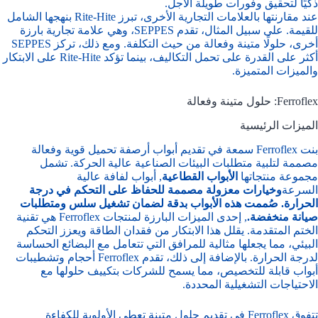
ذكيًا لتحقيق وفورات طويلة الأجل.
عند مقارنتها بالعلامات التجارية الأخرى، تبرز Rite-Hite بنهجها الشامل
للقيمة. على سبيل المثال، تقدم SEPPES، وهي علامة تجارية بارزة
أخرى، حلولًا متينة وفعالة من حيث التكلفة. ومع ذلك، تركز SEPPES
أكثر على القدرة على تحمل التكاليف، بينما تؤكد Rite-Hite على الابتكار
والميزات المتميزة.
Ferroflex: حلول متينة وفعالة
الميزات الرئيسية
بنت Ferroflex سمعة في تقديم أبواب أرصفة تحميل قوية وفعالة
مصممة لتلبية متطلبات البيئات الصناعية عالية الحركة. تشمل
مجموعة منتجاتها
الأبواب القطاعية
, أبواب لفافة عالية
السرعة
وخيارات معزولة مصممة للحفاظ على التحكم في درجة
الحرارة. صُممت هذه الأبواب بدقة لضمان تشغيل سلس ومتطلبات
صيانة منخفضة.
, إحدى الميزات البارزة لمنتجات Ferroflex هي تقنية
الختم المتقدمة. يقلل هذا الابتكار من فقدان الطاقة ويعزز التحكم
البيئي، مما يجعلها مثالية للمرافق التي تتعامل مع البضائع الحساسة
لدرجة الحرارة. بالإضافة إلى ذلك، تقدم Ferroflex أحجام وتشطيبات
أبواب قابلة للتخصيص، مما يسمح للشركات بتكييف حلولها مع
الاحتياجات التشغيلية المحددة.
تتفوق Ferroflex في تقديم حلول متينة تعطي الأولوية للكفاءة