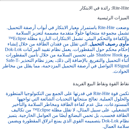
Rite-Hite: رائدة في الابتكار
الميزات الرئيسية
وضعت Rite-Hite باستمرار معيار الابتكار في أبواب أرصفة التحميل.
تشمل مجموعة منتجاتها حلولًا متقدمة مصممة لتعزيز السلامة
والكفاءة والتحكم البيئي. تشمل الابتكارات البارزة مظلة Eclipse™
مأوى رصيف التحميل
, التي تقلل من فقدان الطاقة من خلال إنشاء
إحكام محكم حول المقطورات. يعمل نظام تقييد المركبات Dok-Lok
مع Shadow Hook على تحسين السلامة من خلال تأمين المقطورات
أثناء التحميل والتفريغ. بالإضافة إلى ذلك، يعزز نظام التحذير Safe-T-
Signal® التواصل في أرصفة التحميل المزدحمة، مما يقلل من مخاطر
الحوادث.
نقاط القوة ونقاط البيع الفريدة
تكمن قوة Rite-Hite في قدرتها على الجمع بين التكنولوجيا المتطورة
والحلول العملية. تعالج منتجاتها التحديات الشائعة التي تواجهها
المستودعات، مثل عدم كفاءة الطاقة ومخاطر السلامة والتأخير
التشغيلي. على سبيل المثال، لا تقلل مظلة Eclipse™ من تكاليف
الطاقة فحسب، بل تحمي البضائع أيضًا من العوامل الخارجية. يتميز
نظام Dok-Lok بتصميمه القوي الذي يمنع انزلاق المقطورة ويضمن
سلامة العمال.