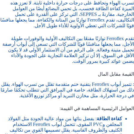
تسرب الهواء وتحافظ على درجات حرارة داخلية ثابتة. لا تعزز هذه
الميزة كفاءة الطاقة فحسب، بل تحمي البضائع أيضًا من العوامل
الخارجية. مقارنةً بـ SEPPES، التي تركز على القدرة على تحمل
التكاليف، تقدم Ferroflex توازنًا بين المتانة والكفاءة، مما يجعلها منافسًا
قويًا للشركات التي تعطي الأولوية للأداء طويل الأجل.
تقدم Ferroflex توازنًا مقنعًا بين التكاليف الأولية والوفورات طويلة
الأجل، مما يجعلها منافسًا قويًا للشركات التي تسعى إلى أبواب أرصفة
تحميل متينة وفعالة. على الرغم من أن الاستثمار الأولي قد لا يكون
الأقل في السوق، إلا أن تركيز العلامة التجارية على الجودة والأداء
يضمن عوائد كبيرة بمرور الوقت.
القيمة مقابل المال
: تتميز أبواب Ferroflex بتقنية ختم متقدمة تقلل من تسرب الهواء. يقلل
ذلك من استهلاك الطاقة، خاصة في المرافق التي تتطلب تحكمًا صارمًا
في درجة الحرارة، مثل مخازن التبريد أو مراكز توزيع الأغذية.
العوامل الرئيسية المساهمة في القيمة:
كفاءة الطاقة
: بفضل بنائها من مواد عالية الجودة مثل الفولاذ
المجلفن وPVC المقوى، تتحمل أبواب Ferroflex الاستخدام
الكثيف والظروف القاسية. يقلل تصميمها القوي من تكاليف