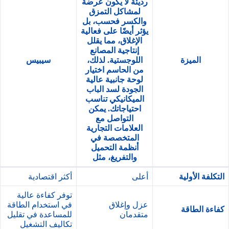
رديئة لا يكون عرضة
لمشاكل التمزق
والكسر فحسب، بل
يؤثر أيضًا على فعالية
الإغلاق، مما يقلل
إنتاجية المصانع
الميزة
اللوجستية. لذلك،
سيبيس
من الحاسم اختيار
لوحة جانبية عالية
الجودة لسد الباب
الميكانيكي تناسب
احتياجاتك. يمكن
التواصل مع
العلامات التجارية
المتخصصة في
أنظمة التحميل
والتفريغ، مثل
التكلفة الأولية
أعلى
أكثر اقتصادية
توفر كفاءة عالية
عزل وإغلاق
في استخدام الطاقة
كفاءة الطاقة
متقدمان
للمساعدة في تقليل
تكاليف التشغيل