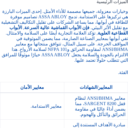
الميزات الرئيسية
وخيارات معزولة، جميعها مصممة للأداء الأمثل. إحدى الميزات البارزة
هي تركيزها على الاستدامة. تدمج ASSA ABLOY تصاميم موفرة
للطاقة في أبوابها، مما يساعد الشركات على تقليل التكاليف التشغيلية
مع تقليل الأثر البيئي.
فإن الأبواب القماشية عالية السرعة
,
الأبواب
القطاعية العلوية
, تؤكد العلامة التجارية أيضًا على السلامة والامتثال.
تفي أبوابها بمعايير الصناعة الصارمة، مما يضمن الموثوقية في
المواقف الحرجة. على سبيل المثال، تتوافق منتجاتها مع معايير
ANSI/BHMA لمقاومة الحرائق وNFPA 101 لسلامة الأرواح. هذا
الالتزام بالجودة والسلامة يجعل ASSA ABLOY خيارًا موثوقًا للمرافق
التي تتطلب حلولًا تعتمد عليها.
الفئة.
المعايير/الشهادات
معايير الأمان
معايير ANSI/BHMA لنظام
قفل SARGENT 8200، مما
معايير الاستدامة.
يضمن أداءً عاليًا في مقاومة
الحرائق والتآكل والهجوم.
مبادرة الأهداف المستندة إلى