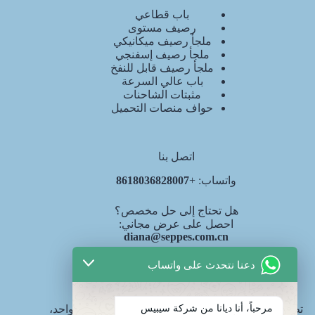
باب قطاعي
رصيف مستوى
ملجأ رصيف ميكانيكي
ملجأ رصيف إسفنجي
ملجأ رصيف قابل للنفخ
باب عالي السرعة
مثبتات الشاحنات
حواف منصات التحميل
اتصل بنا
واتساب: +
8618036828007
هل تحتاج إلى حل مخصص؟
احصل على عرض مجاني:
diana@seppes.com.cn
دعنا نتحدث على واتساب
خدمات SEPPES
مرحباً، أنا ديانا من شركة سيبيس
تطبق SEPPES معيار الخدمة الصناعية الجديد "باب واحد،