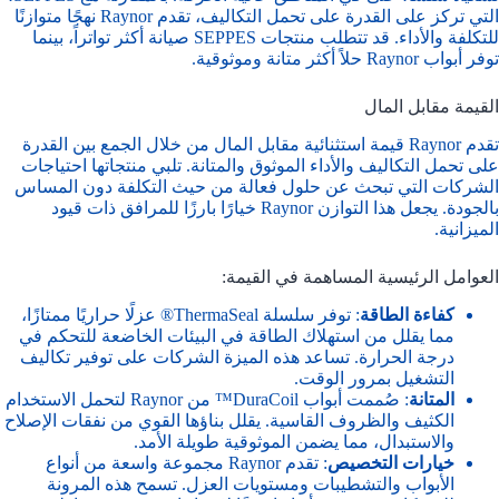
التي تركز على القدرة على تحمل التكاليف، تقدم Raynor نهجًا متوازنًا
للتكلفة والأداء. قد تتطلب منتجات SEPPES صيانة أكثر تواتراً، بينما
توفر أبواب Raynor حلاً أكثر متانة وموثوقية.
القيمة مقابل المال
تقدم Raynor قيمة استثنائية مقابل المال من خلال الجمع بين القدرة
على تحمل التكاليف والأداء الموثوق والمتانة. تلبي منتجاتها احتياجات
الشركات التي تبحث عن حلول فعالة من حيث التكلفة دون المساس
بالجودة. يجعل هذا التوازن Raynor خيارًا بارزًا للمرافق ذات قيود
الميزانية.
العوامل الرئيسية المساهمة في القيمة:
كفاءة الطاقة
: توفر سلسلة ThermaSeal® عزلًا حراريًا ممتازًا،
مما يقلل من استهلاك الطاقة في البيئات الخاضعة للتحكم في
درجة الحرارة. تساعد هذه الميزة الشركات على توفير تكاليف
التشغيل بمرور الوقت.
المتانة
: صُممت أبواب DuraCoil™ من Raynor لتحمل الاستخدام
الكثيف والظروف القاسية. يقلل بناؤها القوي من نفقات الإصلاح
والاستبدال، مما يضمن الموثوقية طويلة الأمد.
خيارات التخصيص
: تقدم Raynor مجموعة واسعة من أنواع
الأبواب والتشطيبات ومستويات العزل. تسمح هذه المرونة