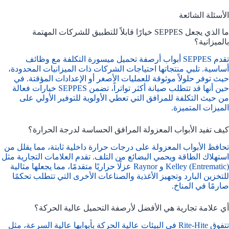
الأسئلة الشائعة
ما الذي يجعل SEPPES خيارًا قابلاً للتطبيق للشركات المهتمة
بالميزانية؟
تقدم SEPPES أبواب أرصفة تحميل ميسورة التكلفة مع وظائف
أساسية. تلبي منتجاتها احتياجات الشركات ذات الميزانيات المحدودة،
حيث توفر حلولاً موثوقة للعمليات الأصغر أو الإعدادات المؤقتة. في
حين أنها قد تتطلب صيانة أكثر تواتراً، تضمن SEPPES خيارات فعالة
من حيث التكلفة للمرافق التي تعطي الأولوية للتوفير الأولي على
الميزات المتميزة.
كيف تفيد الأبواب المعزولة المرافق الحساسة لدرجة الحرارة؟
تحافظ الأبواب المعزولة على درجات حرارة داخلية ثابتة، مما يقلل من
استهلاك الطاقة ويحمي البضائع من التلف. تقدم العلامات التجارية مثل
Kelley (Entrematic) و Raynor عزلًا حراريًا متقدمًا، مما يجعلها مثالية
للتخزين البارد وتجهيز الأغذية والصناعات الأخرى التي تتطلب تحكمًا
صارمًا في المناخ.
أي علامة تجارية هي الأفضل لأرصفة التحميل عالية الحركة؟
تتفوق Rite-Hite في البيئات عالية الحركة بأبوابها عالية السرعة، مثل