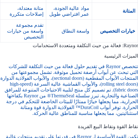
مواد عالية الجودة،
متانة معتدلة،
المتانة
عمر افتراضي طويل
إصلاحات متكررة
تقدم مجموعة
خيارات التخصيص
واسعة النطاق
واسعة من خيارات
التخصيص
Raynor: فعالة من حيث التكلفة ومتعددة الاستخدامات
الميزات الرئيسية
تتخصص Raynor في تقديم حلول فعالة من حيث التكلفة للشركات
التي تبحث عن أبواب أرصفة تحميل موثوقة. تشمل مجموعتها من
المنتجات الأبواب المقطعية (sectional doors)، والأبواب الفولاذية الدوارة
(rolling steel doors)، والأبواب القماشية عالية السرعة (high-speed
fabric doors). تم تصميم كل منتج لتلبية الاحتياجات المتنوعة للمرافق
الصناعية والتجارية. تبرز سلسلة ThermaSeal® من Raynor بكفاءتها
الحرارية، مما يجعلها خيارًا ممتازًا للبيئات الخاضعة للتحكم في درجة
الحرارة. توفر أبواب DuraCoil™ الفولاذية الدوارة قوة ومتانة
استثنائيتين، مما يجعلها مناسبة للمناطق عالية الحركة.
نقاط القوة ونقاط البيع الفريدة
تكمن القوة الأساسية لـ Raynor في قدرتها على تقديم منتجات عالية