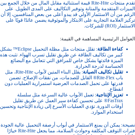
تقدم منتجات Rite-Hite قيمة استثنائية مقابل المال من خلال الجمع بين
الميزات المتقدمة والمتانة وتوفير التكاليف على المدى الطويل. على
الرغم من أن الاستثمار الأولي قد يبدو أعلى من بعض المنافسين، إلا أن
تركيز العلامة التجارية على الابتكار والموثوقية يضمن عائدًا قويًا على
الاستثمار (ROI) للشركات.
العوامل الرئيسية المساهمة في القيمة:
كفاءة الطاقة
: تقلل منتجات مثل مظلة التحميل Eclipse™ بشكل
كبير من تكاليف الطاقة عن طريق تقليل تسرب الهواء. تثبت هذه
الميزة فائدتها بشكل خاص للمرافق التي تتعامل مع البضائع
الحساسة لدرجة الحرارة.
تقليل تكاليف الصيانة
: يقلل البناء المتين لأبواب Rite-Hite، مثل
باب Rite-Flex® القابل للصدمات، من نفقات الإصلاح. تضمن
قدرتها على تحمل الصدمات العرضية استمرارية العمليات دون
انقطاع.
تعزيز الإنتاجية
: تعمل الأبواب عالية السرعة مثل سلسلة
FasTrax® على تحسين كفاءة سير العمل عن طريق تقليل
أوقات الدورة. تؤدي العمليات الأسرع إلى زيادة الإنتاجية وتحسين
استخدام الموارد.
نصيحة: يمكن أن يمنع الاستثمار في أبواب أرصفة التحميل عالية الجودة
فترات التوقف المكلفة وحوادث السلامة، مما يجعل Rite-Hite خيارًا