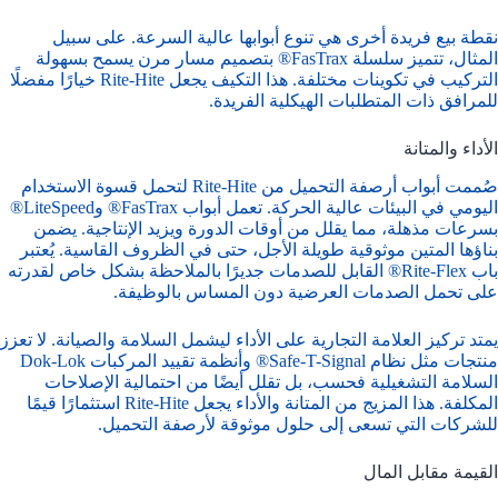
نقطة بيع فريدة أخرى هي تنوع أبوابها عالية السرعة. على سبيل
المثال، تتميز سلسلة FasTrax® بتصميم مسار مرن يسمح بسهولة
التركيب في تكوينات مختلفة. هذا التكيف يجعل Rite-Hite خيارًا مفضلًا
للمرافق ذات المتطلبات الهيكلية الفريدة.
الأداء والمتانة
صُممت أبواب أرصفة التحميل من Rite-Hite لتحمل قسوة الاستخدام
اليومي في البيئات عالية الحركة. تعمل أبواب FasTrax® وLiteSpeed®
بسرعات مذهلة، مما يقلل من أوقات الدورة ويزيد الإنتاجية. يضمن
بناؤها المتين موثوقية طويلة الأجل، حتى في الظروف القاسية. يُعتبر
باب Rite-Flex® القابل للصدمات جديرًا بالملاحظة بشكل خاص لقدرته
على تحمل الصدمات العرضية دون المساس بالوظيفة.
يمتد تركيز العلامة التجارية على الأداء ليشمل السلامة والصيانة. لا تعزز
منتجات مثل نظام Safe-T-Signal® وأنظمة تقييد المركبات Dok-Lok
السلامة التشغيلية فحسب، بل تقلل أيضًا من احتمالية الإصلاحات
المكلفة. هذا المزيج من المتانة والأداء يجعل Rite-Hite استثمارًا قيمًا
للشركات التي تسعى إلى حلول موثوقة لأرصفة التحميل.
القيمة مقابل المال