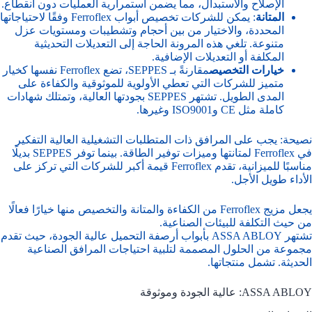
الإصلاح والاستبدال، مما يضمن استمرارية العمليات دون انقطاع.
المتانة
: يمكن للشركات تخصيص أبواب Ferroflex وفقًا لاحتياجاتها
المحددة، والاختيار من بين أحجام وتشطيبات ومستويات عزل
متنوعة. تلغي هذه المرونة الحاجة إلى التعديلات التحديثية
المكلفة أو التعديلات الإضافية.
خيارات التخصيص
مقارنةً بـ SEPPES، تضع Ferroflex نفسها كخيار
متميز للشركات التي تعطي الأولوية للموثوقية والكفاءة على
المدى الطويل. تشتهر SEPPES بجودتها العالية، وتمتلك شهادات
كاملة مثل CE وISO9001 وغيرها.
نصيحة: يجب على المرافق ذات المتطلبات التشغيلية العالية التفكير
في Ferroflex لمتانتها وميزات توفير الطاقة. بينما توفر SEPPES بديلًا
مناسبًا للميزانية، تقدم Ferroflex قيمة أكبر للشركات التي تركز على
الأداء طويل الأجل.
يجعل مزيج Ferroflex من الكفاءة والمتانة والتخصيص منها خيارًا فعالًا
من حيث التكلفة للبيئات الصناعية.
تشتهر ASSA ABLOY بأبواب أرصفة التحميل عالية الجودة، حيث تقدم
مجموعة من الحلول المصممة لتلبية احتياجات المرافق الصناعية
الحديثة. تشمل منتجاتها.
ASSA ABLOY: عالية الجودة وموثوقة