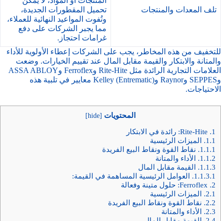
المنتجات أو المواد، لا يمكن
تلف المعدات والمنتجات
تحميل المقطورات الجديدة،
وتُفوت المواعيد النهائية للعملاء،
مما يجبر الشركات على دفع
غرامات احتجاز.
للتخفيف من هذه المخاطر، يجب على الشركات إعطاء الأولوية للأداء
والمتانة والابتكار والقيمة مقابل المال عند تقييم الخيارات. وضعت
العلامات التجارية الرائدة مثل Rite-Hite وFerroflex وASSA ABLOY
وSEPPES وRaynor وKelley (Entrematic) معايير في تلبية هذه
الاحتياجات.
المحتويات
]
hide
[
1.
Rite-Hite: رائدة في الابتكار
1.1.
الميزات الرئيسية
1.1.1.
نقاط القوة ونقاط البيع الفريدة
1.1.2.
الأداء والمتانة
1.1.3.
القيمة مقابل المال
1.1.3.1.
العوامل الرئيسية المساهمة في القيمة:
2.
Ferroflex: حلول متينة وفعالة
2.1.
الميزات الرئيسية
2.2.
نقاط القوة ونقاط البيع الفريدة
2.3.
الأداء والمتانة
2.4.
القيمة مقابل المال