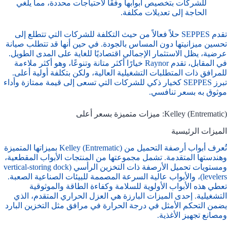
للشركات بتخصيص أبوابها وفقًا لاحتياجات محددة، مما يلغي
الحاجة إلى تعديلات مكلفة.
تقدم SEPPES حلاً فعالاً من حيث التكلفة للشركات التي تتطلع إلى
تحسين ميزانيتها دون المساس بالجودة. في حين أنها قد تتطلب صيانة
عرضية، يظل الاستثمار الإجمالي اقتصاديًا للغاية على المدى الطويل.
في المقابل، تقدم Raynor خيارًا أكثر متانة وتنوعًا، وهو أكثر ملاءمة
للمرافق ذات المتطلبات التشغيلية العالية، ولكن بتكلفة أولية أعلى.
تبرز SEPPES كخيار ذكي للشركات التي تسعى إلى قيمة ممتازة وأداء
موثوق به بسعر تنافسي.
Kelley (Entrematic): ميزات متميزة بسعر أعلى
الميزات الرئيسية
تُعرف أبواب أرصفة التحميل من Kelley (Entrematic) بميزاتها المتميزة
وهندستها المتقدمة. تشمل مجموعتها من المنتجات الأبواب المقطعية،
ومستويات تحميل الأرصفة ذات التخزين الرأسي (vertical-storing dock
levelers)، والأبواب عالية السرعة المصممة للبيئات الصناعية الصعبة.
تعطي هذه الأبواب الأولوية للسلامة وكفاءة الطاقة والموثوقية
التشغيلية. إحدى الميزات البارزة هي العزل الحراري المتقدم، الذي
يضمن التحكم الأمثل في درجة الحرارة في مرافق مثل التخزين البارد
ومصانع تجهيز الأغذية.