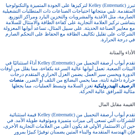
تبرز Kelley (Entrematic) لتركيزها على الجودة المتميزة والتكنولوجيا
المتقدمة. تلبي منتجاتها احتياجات الصناعات ذات المتطلبات التشغيلية
الصارمة، مثل الأغذية والمشروبات والتخزين البارد ومراكز التوزيع.
يتماشى تركيز العلامة التجارية على كفاءة الطاقة والامتثال للسلامة
مع معايير الصناعة الحديثة. على سبيل المثال، تساعد أبوابها المعزولة
الشركات على تقليل تكاليف الطاقة مع الحفاظ على التحكم الصارم
في درجة الحرارة.
الأداء والمتانة
تقدم أبواب أرصفة التحميل من Kelley (Entrematic) أداءً استثنائيًا في
البيئات الصعبة. تعمل أبوابها عالية السرعة بكفاءة، مما يقلل من أوقات
الدورة ويحسن سير العمل. يضمن العزل الحراري المتقدم درجات
حرارة داخلية ثابتة، مما يحمي البضائع من التلف أو الضرر.
منصات
الرصيف الهيدروليكية
تعزز السلامة وتبسط العمليات، مما يجعلها
مثالية للمرافق عالية الحركة.
القيمة مقابل المال
تقدم أبواب أرصفة التحميل من Kelley (Entrematic) قيمة استثنائية
للشركات التي تسعى إلى ميزات متميزة وموثوقية طويلة الأمد. في
حين أن الاستثمار الأولي قد يكون أعلى من العلامات التجارية الأخرى،
فإن الهندسة المتقدمة والبناء المتين يضمنان توفيرًا كبيرًا بمرور