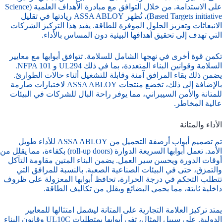
على الاستدامة. من خلال التوافق مع مبادرة الأهداف العلمية (Science
Based Targets initiative)، تُظهر ASSA ABLOY ريادتها في تقليل
الانبعاثات وتعزيز الحلول الموفرة للطاقة. يفيد هذا التركيز الشركات
التي تهدف إلى تحقيق أهدافها البيئية دون المساس بالأداء.
تكمن قوة أخرى في نهجها الشامل للسلامة. تتوافق أبوابها مع معايير
السلامة وقوانين البناء المتعددة، بما في ذلك UL294 و NFPA 101.
يضمن ذلك بقاء المرافق آمنة وقابلة للتشغيل أثناء حالات الطوارئ.
بالإضافة إلى ذلك، تخضع منتجات ASSA ABLOY لاختبارات صارمة
للمتانة والأمن السيبراني، مما يوفر راحة البال للشركات في البيئات
عالية المخاطر.
الأداء والمتانة
تم تصميم أبواب أرصفة التحميل من ASSA ABLOY للأداء طويل
الأمد. تعمل أبوابها السريعة الدوارة (roll-up doors) بكفاءة، مما يقلل من
أوقات الدورة ويحسن سير العمل. يضمن البناء المتين مقاومة التآكل
والتمزق، حتى في البيئات الصناعية الصعبة. بالنسبة للمرافق التي
تتطلب التحكم في درجة الحرارة، تحافظ أبوابها المعزولة على ظروف
داخلية ثابتة، مما يحمي البضائع ويقلل من تكاليف الطاقة.
يمتد تركيز العلامة التجارية على المتانة ليشمل امتثالها للمعايير
الدولية. على سبيل المثال، تفي أبوابها بمتطلبات UL10C وقانون البناء