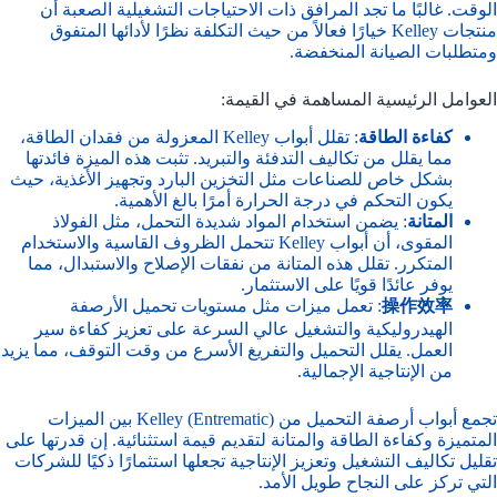
الوقت. غالبًا ما تجد المرافق ذات الاحتياجات التشغيلية الصعبة أن
منتجات Kelley خيارًا فعالاً من حيث التكلفة نظرًا لأدائها المتفوق
ومتطلبات الصيانة المنخفضة.
العوامل الرئيسية المساهمة في القيمة:
كفاءة الطاقة
: تقلل أبواب Kelley المعزولة من فقدان الطاقة،
مما يقلل من تكاليف التدفئة والتبريد. تثبت هذه الميزة فائدتها
بشكل خاص للصناعات مثل التخزين البارد وتجهيز الأغذية، حيث
يكون التحكم في درجة الحرارة أمرًا بالغ الأهمية.
المتانة
: يضمن استخدام المواد شديدة التحمل، مثل الفولاذ
المقوى، أن أبواب Kelley تتحمل الظروف القاسية والاستخدام
المتكرر. تقلل هذه المتانة من نفقات الإصلاح والاستبدال، مما
يوفر عائدًا قويًا على الاستثمار.
操作效率
: تعمل ميزات مثل مستويات تحميل الأرصفة
الهيدروليكية والتشغيل عالي السرعة على تعزيز كفاءة سير
العمل. يقلل التحميل والتفريغ الأسرع من وقت التوقف، مما يزيد
من الإنتاجية الإجمالية.
تجمع أبواب أرصفة التحميل من Kelley (Entrematic) بين الميزات
المتميزة وكفاءة الطاقة والمتانة لتقديم قيمة استثنائية. إن قدرتها على
تقليل تكاليف التشغيل وتعزيز الإنتاجية تجعلها استثمارًا ذكيًا للشركات
التي تركز على النجاح طويل الأمد.