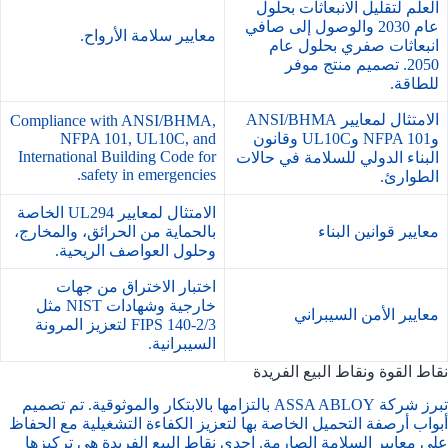
العلم لتقليل الانبعاثات بحلول
عام 2030 والوصول إلى صافي
معايير سلامة الأرواح.
انبعاثات صفري بحلول عام
2050. تصميم منتج موفر
للطاقة.
الامتثال لمعايير ANSI/BHMA
Compliance with ANSI/BHMA,
وNFPA 101 وUL10C وقانون
NFPA 101, UL10C, and
International Building Code for
البناء الدولي للسلامة في حالات
safety in emergencies.
الطوارئ.
الامتثال لمعايير UL294 الخاصة
معايير قوانين البناء
بالحماية من الحرائق، والمخارج،
وحلول العواصف الريحية.
اختبار الاختراق من جهات
خارجية وشهادات NIST مثل
معايير الأمن السيبراني
FIPS 140-2/3 لتعزيز المرونة
السيبرانية.
نقاط القوة ونقاط البيع الفريدة
تبرز شركة ASSA ABLOY بالتزامها بالابتكار والموثوقية. تم تصميم
أبواب أرصفة التحميل الخاصة بها لتعزيز الكفاءة التشغيلية مع الحفاظ
على معايير السلامة الصارمة. إحدى نقاط البيع الفريدة هي تركيزها