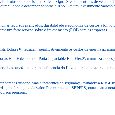
 Produtos como o sistema Safe-T-Signal® e os retentores de veículo
durabilidade e desempenho torna a Rite-Hite um investimento valioso 
binar recursos avançados, durabilidade e economia de custos a longo p
ante um forte retorno sobre o investimento (ROI) para as empresas.
rga Eclipse™ reduzem significativamente os custos de energia ao minimi
portas Rite-Hite, como a Porta Impactable Rite-Flex®, minimiza as desp
 série FasTrax® melhoram a eficiência do fluxo de trabalho ao reduzir 
itar paradas dispendiosas e incidentes de segurança, tornando a Rite-Hi
ordagem abrangente de valor. Por exemplo, a SEPPES, outra marca notá
recursos premium.