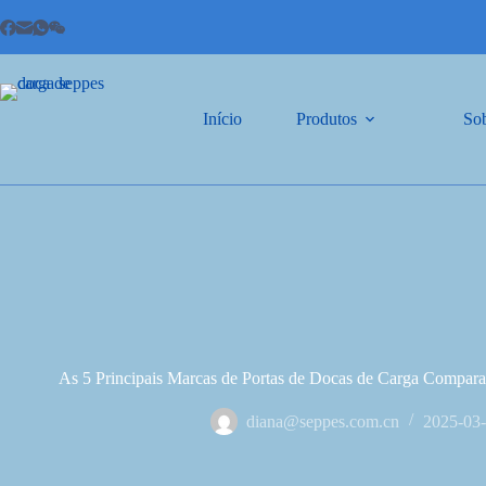
Início
Produtos
So
As 5 Principais Marcas de Portas de Docas de Carga Compar
diana@seppes.com.cn
2025-03