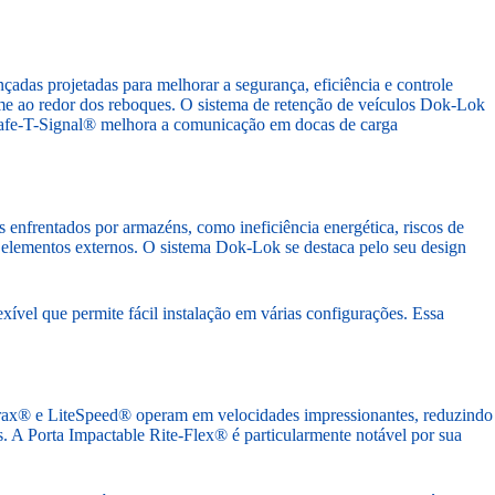
çadas projetadas para melhorar a segurança, eficiência e controle
rme ao redor dos reboques. O sistema de retenção de veículos Dok-Lok
Safe-T-Signal® melhora a comunicação em docas de carga
 enfrentados por armazéns, como ineficiência energética, riscos de
 elementos externos. O sistema Dok-Lok se destaca pelo seu design
exível que permite fácil instalação em várias configurações. Essa
FasTrax® e LiteSpeed® operam em velocidades impressionantes, reduzindo
. A Porta Impactable Rite-Flex® é particularmente notável por sua