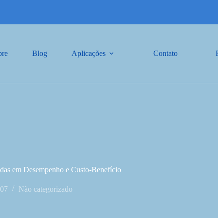
bre
Blog
Aplicações
Contato
adas em Desempenho e Custo-Benefício
-07
Não categorizado