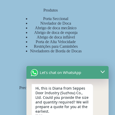
Produtos
Porta Seccional
Nivelador de Doca
Abrigo de doca mecânico
Abrigo de doca de esponja
Abrigo de doca inflável
Porta de Alta Velocidade
Restrições para Caminhões
Niveladores de Borda de Docas
Fale Conosco
Let's chat on WhatsApp
WhatsApp: +
8618036828007
Precisa de uma solução personalizada?
Hi, this is Diana from Seppes
Obter Orçamento Gratuito:
Door Industry (Suzhou) Co.,
diana@seppes.com.cn
Ltd. Could you provide the size
and quantity required? We will
prepare a quote for you at the
earliest.
Serviços SEPPES