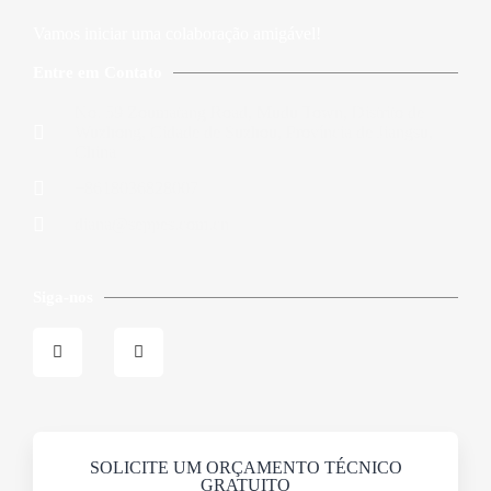
Vamos iniciar uma colaboração amigável!
Entre em Contato
No. 59 Zoumatang Road, Mudu Town, Distrito de
Wuzhong, Cidade de Suzhou, Província de Jiangsu,
China
+8618036828007
diana@seppes.com.cn
Siga-nos
SOLICITE UM ORÇAMENTO TÉCNICO
GRATUITO