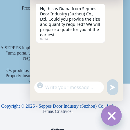
Precisa de uma solução personalizada?
Hi, this is Diana from Seppes
Obter Orçamento Gratuito:
Door Industry (Suzhou) Co.,
diana@seppes.com.cn
Ltd. Could you provide the size
and quantity required? We will
prepare a quote for you at the
earliest.
Serviços SEPPES
09:34
A SEPPES implementa o novo padrão de serviço industrial de
"uma porta, um pátio, serviço vitalício" como sistema de
responsabilidade vitalícia do produto.
Os produtos SEPPES são segurados pela Ping An State
Property Insurance Company da China com um valor de
seguro de 15 milhões de yuans.
"
WhatsApp Message
u
+
n
c
d
h
e
Copyright © 2026 - Seppes Door Industry (Suzhou) Co., Ltd
a
f
Temas Criativos
.
t
i
y
n
Hide ch
e
_