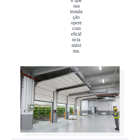
ir que
sua
instala
ção
opere
com
eficiê
ncia
máxi
ma.