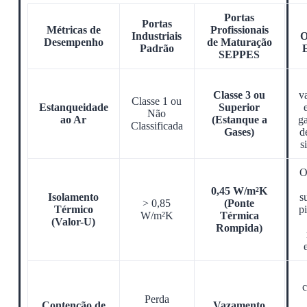
Portas
Portas
Métricas de
Profissionais
Industriais
O
Desempenho
de Maturação
Padrão
SEPPES
Classe 3 ou
v
Classe 1 ou
Estanqueidade
Superior
Não
ao Ar
(Estanque a
g
Classificada
Gases)
d
s
O
0,45 W/m²K
Isolamento
s
> 0,85
(Ponte
Térmico
p
W/m²K
Térmica
(Valor-U)
Rompida)
Perda
Contenção de
Vazamento