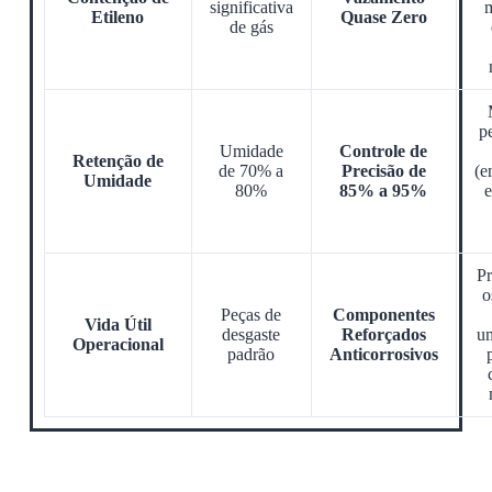
significativa
Etileno
Quase Zero
de gás
p
Umidade
Controle de
Retenção de
de 70% a
Precisão de
(e
Umidade
80%
85% a 95%
e
Pr
o
Peças de
Componentes
Vida Útil
desgaste
Reforçados
um
Operacional
padrão
Anticorrosivos