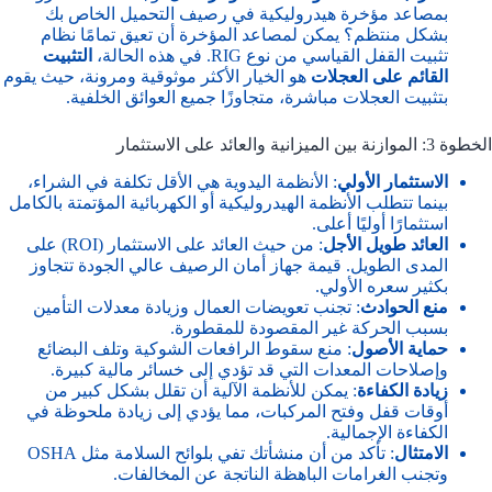
بمصاعد مؤخرة هيدروليكية في رصيف التحميل الخاص بك
بشكل منتظم؟ يمكن لمصاعد المؤخرة أن تعيق تمامًا نظام
تثبيت القفل القياسي من نوع RIG. في هذه الحالة،
التثبيت
القائم على العجلات
هو الخيار الأكثر موثوقية ومرونة، حيث يقوم
بتثبيت العجلات مباشرة، متجاوزًا جميع العوائق الخلفية.
الخطوة 3: الموازنة بين الميزانية والعائد على الاستثمار
الاستثمار الأولي
: الأنظمة اليدوية هي الأقل تكلفة في الشراء،
بينما تتطلب الأنظمة الهيدروليكية أو الكهربائية المؤتمتة بالكامل
استثمارًا أوليًا أعلى.
العائد طويل الأجل
: من حيث العائد على الاستثمار (ROI) على
المدى الطويل. قيمة جهاز أمان الرصيف عالي الجودة تتجاوز
بكثير سعره الأولي.
منع الحوادث
: تجنب تعويضات العمال وزيادة معدلات التأمين
بسبب الحركة غير المقصودة للمقطورة.
حماية الأصول
: منع سقوط الرافعات الشوكية وتلف البضائع
وإصلاحات المعدات التي قد تؤدي إلى خسائر مالية كبيرة.
زيادة الكفاءة
: يمكن للأنظمة الآلية أن تقلل بشكل كبير من
أوقات قفل وفتح المركبات، مما يؤدي إلى زيادة ملحوظة في
الكفاءة الإجمالية.
الامتثال
: تأكد من أن منشأتك تفي بلوائح السلامة مثل OSHA
وتجنب الغرامات الباهظة الناتجة عن المخالفات.