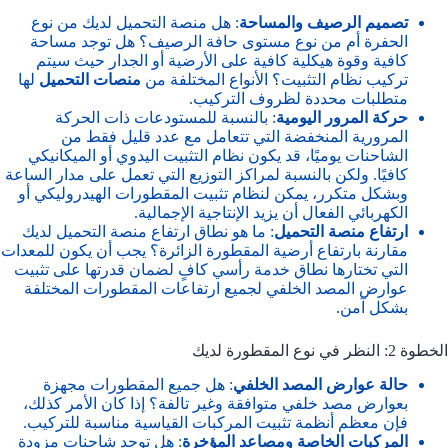
تصميم الرصيف والمساحة
: هل منصة التحميل لديك من نوع
الحفرة أم من نوع مستوى حافة الرصيف؟ هل توجد مساحة
كافية وقوة هيكلية كافية على الأرضية أو الجدار حيث سيتم
تركيب نظام التثبيت؟ الأنواع المختلفة من
منصات التحميل
لها
متطلبات محددة لظروف التركيب.
حركة المرور اليومية
: بالنسبة للمستودعات ذات الحركة
المرورية المنخفضة التي تتعامل مع عدد قليل فقط من
الشاحنات يوميًا، قد يكون نظام التثبيت اليدوي أو الميكانيكي
كافيًا. ولكن بالنسبة لمراكز التوزيع التي تعمل على مدار الساعة
وبشكل متكرر، يمكن لنظام تثبيت المقطورات الهيدروليكي أو
الكهربائي الفعال أن يزيد الإنتاجية الإجمالية.
ارتفاع منصة التحميل
: ما هو نطاق ارتفاع منصة التحميل لديك
مقارنة بارتفاع أرضية المقطورة الزائرة؟ يجب أن يكون للمعدات
التي تختارها نطاق خدمة رأسي كافٍ لضمان قدرتها على تثبيت
عوارض المصد الخلفي لجميع ارتفاعات المقطورات المختلفة
بشكل آمن.
الخطوة 2: النظر في نوع المقطورة لديك
حالة عوارض المصد الخلفي
: هل جميع المقطورات مجهزة
بعوارض مصد خلفي متوافقة وغير تالفة؟ إذا كان الأمر كذلك،
فإن معظم أنظمة تثبيت المركبات القياسية مناسبة للتركيب.
المركبات الخاصة ومصاعد المؤخرة
: هل توجد شاحنات مزودة