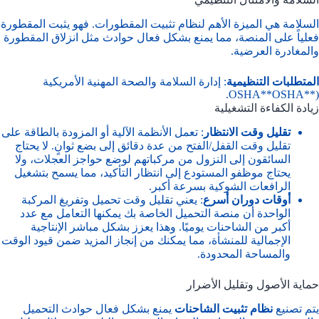
السلامة هي الميزة الأهم لنظام تثبيت المقطورات. فهو يثبت المقطورة
فعلياً على المنصة، مما يمنع بشكل فعال حوادث مثل انزلاق المقطورة
والمغادرة العرضية.
المتطلبات التنظيمية
: إدارة السلامة والصحة المهنية الأمريكية
OSHA.
**OSHA**
(
زيادة الكفاءة التشغيلية
تقليل وقت الانتظار
: تعمل الأنظمة الآلية أو المزودة بالطاقة على
تقليل وقت القفل/الفتح من عدة دقائق إلى بضع ثوانٍ. لا يحتاج
السائقون إلى النزول من مركباتهم لوضع حواجز العجلات، ولا
يحتاج موظفو المستودع إلى انتظار التأكيد، مما يسمح بتشغيل
الرافعات الشوكية بسرعة أكبر.
أوقات دوران أسرع
: يعني تقليل وقت تحميل وتفريغ المركبة
الواحدة أن منصة التحميل الخاصة بك يمكنها التعامل مع عدد
أكبر من الشاحنات يوميًا. وهذا يعزز بشكل مباشر الإنتاجية
الإجمالية للمنشأة، مما يمكنك من إنجاز المزيد ضمن قيود الوقت
والمساحة المحدودة.
حماية الأصول وتقليل الأضرار
يتم تصنيع
نظام تثبيت الشاحنات
يمنع بشكل فعال حوادث التحميل