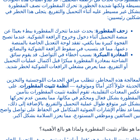
بسيطة ولكنها شديدة الخطورة: تحرك المقطورات نصف المقطورة
بشكل غير مسيطر عليه أثناء التحميل والتفريغ. يتجلى هذا الخطر في
شكلين رئيسيين:
زحف المقطورة
: يحدث عندما تتحرك المقطورة ببطء بعيدًا عن
منصة التحميل أثناء دخول وخروج الرافعة الشوكية. عندما تصبح
الفجوة كبيرة بما يكفي، تفقد لوحة التعديل الخاصة بالمنصة
دعمها، مما قد يتسبب في سقوط الرافعة الشوكية والبضائع.
المغادرة المبكرة
: بسبب أخطاء في التواصل، قد يقوم سائق
الشاحنة بمغادرة المقطورة مبكرًا قبل اكتمال عمليات التحميل
أو التفريغ، مما يعرض مشغلي الرافعات الشوكية لخطر شديد.
لمعالجة هذه المخاطر، تتطلب مرافق الخدمات اللوجستية والتخزين
الحديثة حلولاً أكثر أمانًا وموثوقية —
أنظمة تثبيت المقطورات
. على
عكس المعدات التقليدية، تقوم أنظمة تثبيت المقطورات بتأمين
المقطورة بشكل فعال ومحكم في مكانها، مما يضمن عدم تحركها
بشكل غير متوقع طوال عملية التحميل والتفريغ. بالإضافة إلى ذلك،
يساعد نظام الإشارات الضوئية المتكامل في الحفاظ على تواصل واضح
بين السائقين وموظفي المستودع، مما يعزز السلامة بشكل أكبر.
ما هو نظام تثبيت المقطورة ولماذا هو بالغ الأهمية؟
نظام تثبيت المقطورة هو ‘قفل أمان’ لمستوى رصيف التحميل الخاص