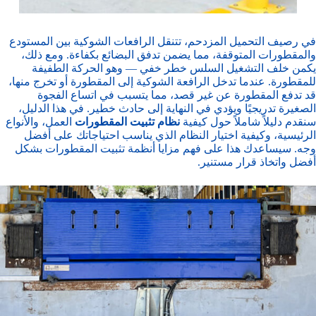
في رصيف التحميل المزدحم، تتنقل الرافعات الشوكية بين المستودع
والمقطورات المتوقفة، مما يضمن تدفق البضائع بكفاءة. ومع ذلك،
يكمن خلف التشغيل السلس خطر خفي — وهو الحركة الطفيفة
للمقطورة. عندما تدخل الرافعة الشوكية إلى المقطورة أو تخرج منها،
قد تدفع المقطورة عن غير قصد، مما يتسبب في اتساع الفجوة
الصغيرة تدريجيًا ويؤدي في النهاية إلى حادث خطير. في هذا الدليل،
سنقدم دليلاً شاملاً حول كيفية
نظام تثبيت المقطورات
العمل، والأنواع
الرئيسية، وكيفية اختيار النظام الذي يناسب احتياجاتك على أفضل
وجه. سيساعدك هذا على فهم مزايا أنظمة تثبيت المقطورات بشكل
أفضل واتخاذ قرار مستنير.