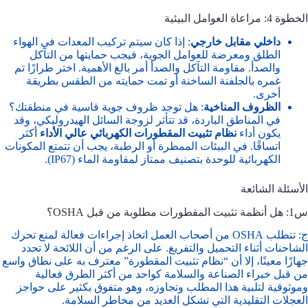
الخطوة 4: مراعاة العوامل البيئية
داخلي مقابل خارجي
: إذا كان سيتم تركيب المعدات في الهواء
الطلق ومعرضة للعوامل الجوية، فيجب حمايتها من التآكل
والصدأ. مقاومة التآكل والصدأ أمر بالغ الأهمية. اختر طرازًا تم
غمره بالجلفنة الساخنة أو تمت حمايته من الطقس بطريقة
أخرى.
الظروف المناخية
: هل توجد ظروف جوية قاسية في منطقتك؟
في المناطق الباردة، قد تتأثر لزوجة السائل الهيدروليكي، وقد
يكون أداء
نظام تثبيت المقطورات الكهربائي عالي الأداء
أكثر
اتساقًا. في البيئات الممطرة أو الرطبة، يجب أن تتمتع المكونات
الكهربائية للوحدة بتصنيف ممتاز لمقاومة الماء (IP67).
الأسئلة الشائعة
س1: هل أنظمة تثبيت المقطورات مطلوبة من قبل OSHA؟
ج: تتطلب OSHA من أصحاب العمل اتخاذ إجراءات فعالة لمنع تحرك
الشاحنات أثناء التحميل والتفريغ. على الرغم من أن اللائحة لا تحدد
جهازًا معينًا، إلا أن “نظام تثبيت المقطورة” معترف به على نطاق واسع
من قبل خبراء الصناعة والسلامة كواحد من أكثر الطرق فعالية
وموثوقية لتلبية هذا المطلب وتجاوزه، وهو متفوق بكثير على حواجز
العجلات التقليدية التي تشكل العديد من مخاطر السلامة.