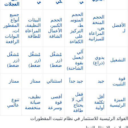
ي
كي
ي
العجلات
الحجم
جميع
الحجم
المتوس
الحجم
البيئات
أنواع
المنخف
الأفضل
ط،
الكبير،
النظيفة،
المقطور
ض،
لـ
التركيز
الأعمال
المراعاة
ات،
المراعاة
على
الشاقة
للطاقة
البوابات
للميزانية
الكفاءة
الرافعة
آلي
مُشغَّل
مُشغَّل
مُشغَّل
يدوي
(يعمل
التشغيل
(زر
(زر
(زر
(ذراع)
بقوة
ضغط)
ضغط)
ضغط)
الشاحنة)
قوة
جيد
جيد جداً
استثنائي
ممتاز
ممتاز
التثبيت
قفل
أقل
أقصى
نظيف،
الميزة
آلي، لا
تنوع
تكلفة
قوة
صيانة
الرئيسية
يحتاج
عالمي
أولية
وسرعة
منخفضة
طاقة
الفوائد الرئيسية للاستثمار في نظام تثبيت المقطورات
السلامة والامتثال التنظيمي