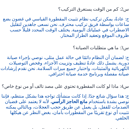
س2: كم من الوقت يستغرق التركيب؟
ج: عادةً، يمكن تركيب نظام تثبيت المقطورة القياسي في غضون بضع
ساعات بواسطة فريق تركيب محترف. نحن نسعى جاهدين لتقليل
الاضطراب في عملياتك اليومية. يختلف الوقت المحدد قليلاً حسب
ظروف الموقع وتعقيد الطراز المختار.
س3: ما هي متطلبات الصيانة؟
ج: لضمان أن النظام دائمًا في حالة عمل مثلى، نوصي بإجراء صيانة
دورية. يشمل ذلك عادةً تنظيف وتزييت الأجزاء، وفحص التوصيلات
الكهربائية والمثبتات، واختبار جميع ميزات السلامة. نحن نقدم إرشادات
صيانة مفصلة وبرنامج خدمة صيانة احترافي.
س4: ماذا لو كانت المقطورة تحتوي على مصد تالف أو من نوع خاص؟
ج: هذا سؤال شائع جدًا. إذا كانت منشأتك تواجه هذا بشكل منتظم، فإننا
نوصي بشدة باستخدام
مانع الحاجز الرأسي
. لأنه لا يعتمد على قضبان
الصدمات للقفل، بل يعمل عن طريق حجب العجلات، وبالتالي يمكنه
تثبيت أي نوع تقريبًا من المقطورات بأمان، بغض النظر عن هيكلها
الخلفي.