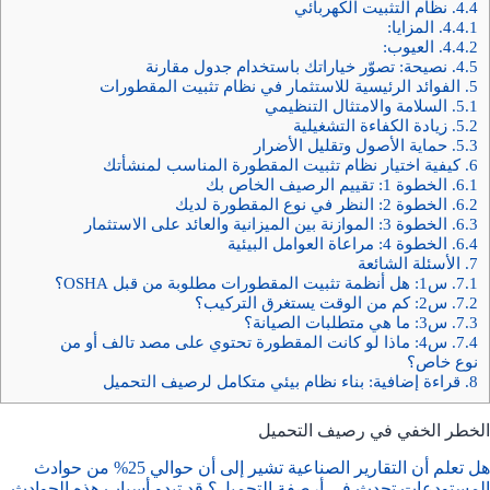
4.4.
نظام التثبيت الكهربائي
4.4.1.
المزايا:
4.4.2.
العيوب:
4.5.
نصيحة: تصوّر خياراتك باستخدام جدول مقارنة
5.
الفوائد الرئيسية للاستثمار في نظام تثبيت المقطورات
5.1.
السلامة والامتثال التنظيمي
5.2.
زيادة الكفاءة التشغيلية
5.3.
حماية الأصول وتقليل الأضرار
6.
كيفية اختيار نظام تثبيت المقطورة المناسب لمنشأتك
6.1.
الخطوة 1: تقييم الرصيف الخاص بك
6.2.
الخطوة 2: النظر في نوع المقطورة لديك
6.3.
الخطوة 3: الموازنة بين الميزانية والعائد على الاستثمار
6.4.
الخطوة 4: مراعاة العوامل البيئية
7.
الأسئلة الشائعة
7.1.
س1: هل أنظمة تثبيت المقطورات مطلوبة من قبل OSHA؟
7.2.
س2: كم من الوقت يستغرق التركيب؟
7.3.
س3: ما هي متطلبات الصيانة؟
7.4.
س4: ماذا لو كانت المقطورة تحتوي على مصد تالف أو من
نوع خاص؟
8.
قراءة إضافية: بناء نظام بيئي متكامل لرصيف التحميل
الخطر الخفي في رصيف التحميل
هل تعلم أن التقارير الصناعية تشير إلى أن حوالي 25% من حوادث
المستودعات تحدث في أرصفة التحميل؟ قد تبدو أسباب هذه الحوادث