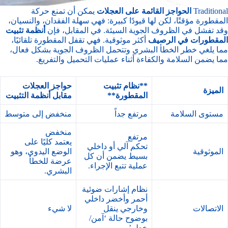
Traditional
الحواجز القائمة على العجلات
يمكن أن تمنع حركة
المقطورة مؤقتًا، لكن لها قيودًا كبيرة: فهي سهلة الفقدان، والنسيان،
وقد تفشل في الظروف الجوية السيئة. في المقابل، فإن
أنظمة تثبيت
المقطورات في الرصيف
أكثر موثوقية. فهي تقفل المقطورة تلقائيًا،
مما يلغي خطر الخطأ البشري وتتحمل الظروف الجوية بشكل فعال،
مما يضمن السلامة والكفاءة أثناء عمليات التحميل والتفريغ.
**نظام تثبيت
حواجز العجلات
الميزة
المقطورة**
مقابل أنظمة التثبيت
مستوى السلامة
مرتفع جداً
منخفض إلى متوسط
منخفض
مرتفع
يعتمد كليًا على
تحكم آلي أو داخلي
الموثوقية
الوضع اليدوي، وهو
بسيط يضمن أن كل
عرضة للخطأ
عملية تتبع الإجراء.
البشري.
نظام إشارات ضوئية
أحمر وأخضر داخلي
الاتصالات
وخارجي ينقل
لا شيء
بوضوح حالة ‘آمن/
خطر’.