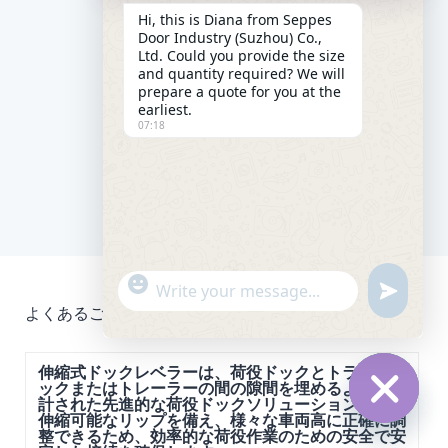
Hi, this is Diana from Seppes
Door Industry (Suzhou) Co.,
Ltd. Could you provide the size
and quantity required? We will
prepare a quote for you at the
earliest.
07:18
"
WhatsApp Message
u
+
よくあるご質問
n
c
d
h
e
a
伸縮式ドックレベラーは、荷役ドックとトラ
f
ックまたはトレーラーの間の隙間を埋めるように設
t
i
計された先進的な荷役ドックソリューションです。
y
n
伸縮可能なリップを備え、様々な車両高に正確に調
Hide ch
e
_
整できるため、効率的な荷役作業のための安全で安