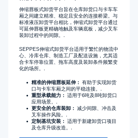
伸缩唇板式卸货平台旨在仓库卸货口与卡车车
厢之间建立精准、稳定且安全的连接桥梁。与
标准液压卸货平台相比，伸缩式卸货平台通过
可延伸唇板更精确地触及车辆底板，减少叉车
装卸过程中的间隙。.
SEPPES伸缩式卸货平台适用于繁忙的物流中
心、冷库仓库、制造工厂及配送设施，尤其适
合卡车停靠位置、拖车高度及装卸条件频繁变
化的场所。.
精准的伸缩唇板延伸：
有助于实现卸货
口与卡车车厢之间的平稳连接。.
重型承载能力：
适用于6吨及8吨卸货口
应用场景。.
更安全的仓库装卸：
减少间隙、冲击及
叉车操作风险。.
定制基坑安装：
适用于新建卸货口项目
及仓库升级改造。.