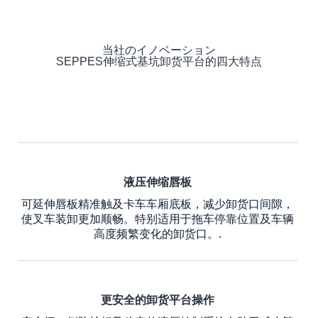
当社のイノベーション
SEPPES伸缩式基坑卸货平台的四大特点
液压伸缩唇板
可延伸唇板精准触及卡车车厢底板，减少卸货口间隙，
使叉车装卸更加顺畅。特别适用于拖车停靠位置及车辆
高度频繁变化的卸货口。.
更安全的卸货平台操作