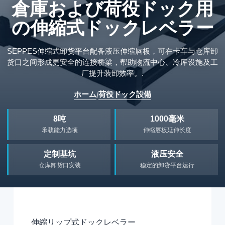
倉庫および荷役ドック用
の伸縮式ドックレベラー
SEPPES伸缩式卸货平台配备液压伸缩唇板，可在卡车与仓库卸
货口之间形成更安全的连接桥梁，帮助物流中心、冷库设施及工
厂提升装卸效率。.
ホーム
荷役ドック設備
/
8吨
1000毫米
承载能力选项
伸缩唇板延伸长度
定制基坑
液压安全
仓库卸货口安装
稳定的卸货平台运行
伸縮リップ式ドックレベラー