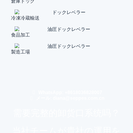
倉庫ドック
冷凍冷蔵輸送
食品加工
製造工場
WhatsApp: +8618036828007
メール: diana@seppes.com.cn
需要完整的卸货口系统吗？
当社チームが貴社の運用を