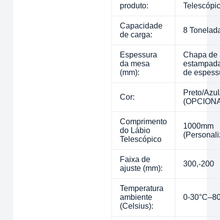
produto:
Telescópi
Capacidade
8 Tonelad
de carga:
Espessura
Chapa de 
da mesa
estampad
(mm):
de espess
Preto/Azul
Cor:
(OPCIONA
Comprimento
1000mm
do Lábio
(Personal
Telescópico
Faixa de
300,-200
ajuste (mm):
Temperatura
ambiente
0-30°C–8
(Celsius):