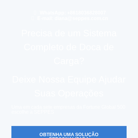
WhatsApp: +8618036828007
E-mail: diana@seppes.com.cn
Precisa de um Sistema
Completo de Doca de
Carga?
Deixe Nossa Equipe Ajudar
Suas Operações
Uma em cada sete empresas da Fortune Global 500
escolhe a SEPPES
OBTENHA UMA SOLUÇÃO