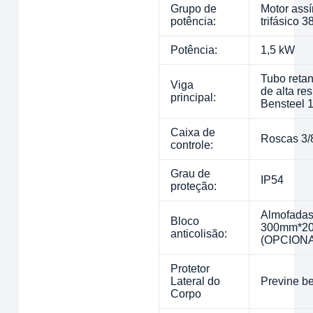
Grupo de
Motor ass
potência:
trifásico 3
Potência:
1,5 kW
Tubo retan
Viga
de alta res
principal:
Bensteel 
Caixa de
Roscas 3/
controle:
Grau de
IP54
proteção:
Almofadas
Bloco
300mm*2
anticolisão:
(OPCIONA
Protetor
Lateral do
Previne be
Corpo