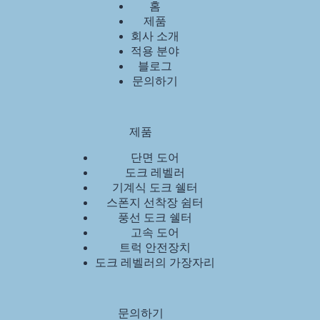
홈
제품
회사 소개
적용 분야
블로그
문의하기
제품
단면 도어
도크 레벨러
기계식 도크 쉘터
스폰지 선착장 쉼터
풍선 도크 쉘터
고속 도어
트럭 안전장치
도크 레벨러의 가장자리
문의하기