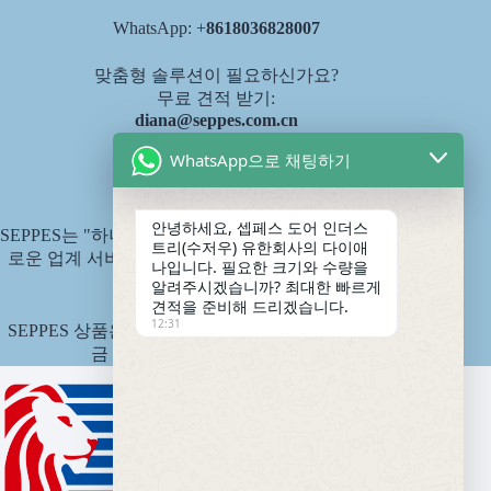
WhatsApp: +
8618036828007
맞춤형 솔루션이 필요하신가요?
무료 견적 받기:
diana@seppes.com.cn
WhatsApp으로 채팅하기
SEPPES 서비스
안녕하세요, 셉페스 도어 인더스
SEPPES는 "하나의 문, 하나의 마당, 평생 서비스"라는 새
트리(수저우) 유한회사의 다이애
로운 업계 서비스 표준인 제품 평생 책임제를 시행합니
나입니다. 필요한 크기와 수량을
다.
알려주시겠습니까? 최대한 빠르게
견적을 준비해 드리겠습니다.
12:31
SEPPES 상품은 중국 핑안 국유재산보험회사에서 보험
금 1,500만 위안으로 인수합니다.