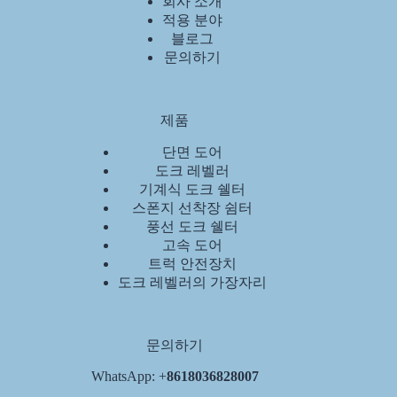
회사 소개
적용 분야
블로그
문의하기
제품
단면 도어
도크 레벨러
기계식 도크 쉘터
스폰지 선착장 쉼터
풍선 도크 쉘터
고속 도어
트럭 안전장치
도크 레벨러의 가장자리
문의하기
WhatsApp: +
8618036828007