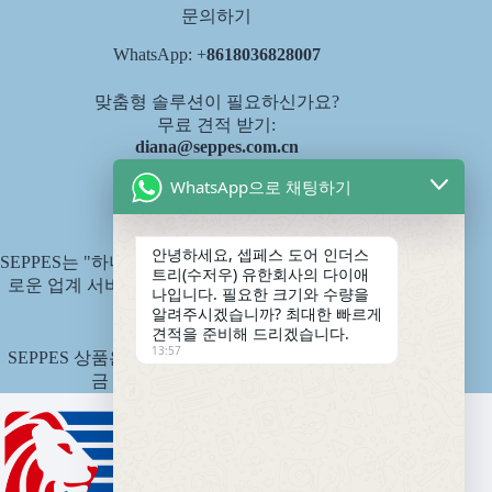
문의하기
WhatsApp: +
8618036828007
맞춤형 솔루션이 필요하신가요?
무료 견적 받기:
diana@seppes.com.cn
WhatsApp으로 채팅하기
SEPPES 서비스
안녕하세요, 셉페스 도어 인더스
SEPPES는 "하나의 문, 하나의 마당, 평생 서비스"라는 새
트리(수저우) 유한회사의 다이애
로운 업계 서비스 표준인 제품 평생 책임제를 시행합니
나입니다. 필요한 크기와 수량을
다.
알려주시겠습니까? 최대한 빠르게
견적을 준비해 드리겠습니다.
13:57
SEPPES 상품은 중국 핑안 국유재산보험회사에서 보험
금 1,500만 위안으로 인수합니다.