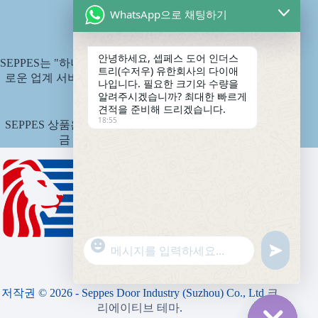
WhatsApp으로 채팅하기
SEPPES 서비스
안녕하세요, 셉페스 도어 인더스
SEPPES는 "하나의 문, 하나의 마당, 평생 서비스"라는 새
트리(수저우) 유한회사의 다이애
로운 업계 서비스 표준인 제품 평생 책임제를 시행합니
나입니다. 필요한 크기와 수량을
다.
알려주시겠습니까? 최대한 빠르게
견적을 준비해 드리겠습니다.
18:55
SEPPES 상품은 중국 핑안 국유재산보험회사에서 보험
금 1,500만 위안으로 인수합니다.
"
WhatsApp 메시지
정
+
의
c
되
h
저작권 © 2026 - Seppes Door Industry (Suzhou) Co., Ltd
크
지
a
리에이티브 테마
.
않