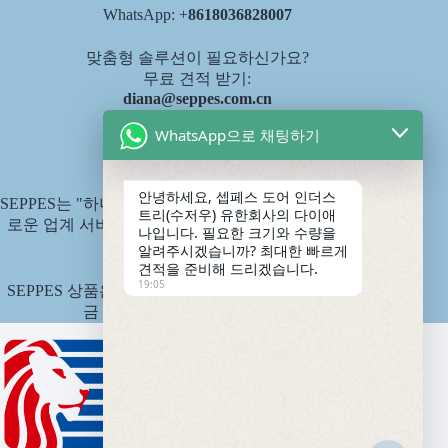
WhatsApp: +
8618036828007
맞춤형 솔루션이 필요하신가요?
무료 견적 받기:
diana@seppes.com.cn
WhatsApp으로 채팅하기
SEPPES 서비스
안녕하세요, 셉페스 도어 인더스
SEPPES는 "하나의 문, 하나의 마당, 평생 서비스"라는 새
트리(수저우) 유한회사의 다이애
로운 업계 서비스 표준인 제품 평생 책임제를 시행합니
나입니다. 필요한 크기와 수량을
다.
알려주시겠습니까? 최대한 빠르게
견적을 준비해 드리겠습니다.
19:05
SEPPES 상품은 중국 핑안 국유재산보험회사에서 보험
금 1,500만 위안으로 인수합니다.