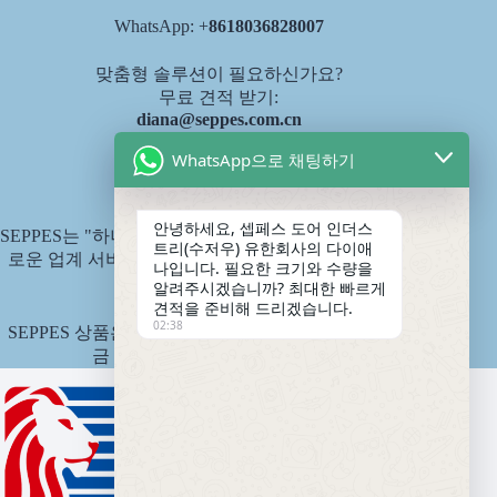
WhatsApp: +
8618036828007
맞춤형 솔루션이 필요하신가요?
무료 견적 받기:
diana@seppes.com.cn
WhatsApp으로 채팅하기
SEPPES 서비스
안녕하세요, 셉페스 도어 인더스
SEPPES는 "하나의 문, 하나의 마당, 평생 서비스"라는 새
트리(수저우) 유한회사의 다이애
로운 업계 서비스 표준인 제품 평생 책임제를 시행합니
나입니다. 필요한 크기와 수량을
다.
알려주시겠습니까? 최대한 빠르게
견적을 준비해 드리겠습니다.
02:38
SEPPES 상품은 중국 핑안 국유재산보험회사에서 보험
금 1,500만 위안으로 인수합니다.