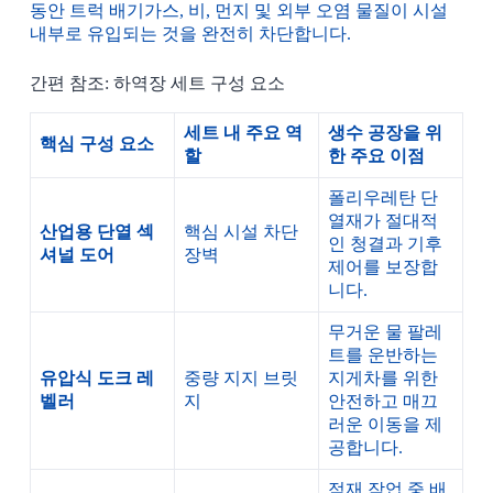
동안 트럭 배기가스, 비, 먼지 및 외부 오염 물질이 시설
내부로 유입되는 것을 완전히 차단합니다.
간편 참조: 하역장 세트 구성 요소
세트 내 주요 역
생수 공장을 위
핵심 구성 요소
할
한 주요 이점
폴리우레탄 단
열재가 절대적
산업용 단열 섹
핵심 시설 차단
인 청결과 기후
셔널 도어
장벽
제어를 보장합
니다.
무거운 물 팔레
트를 운반하는
유압식 도크 레
중량 지지 브릿
지게차를 위한
벨러
지
안전하고 매끄
러운 이동을 제
공합니다.
적재 작업 중 배