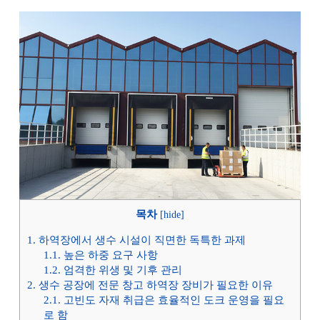
목차
[
hide
]
1.
하역장에서 생수 시설이 직면한 독특한 과제
1.1.
높은 하중 요구 사항
1.2.
엄격한 위생 및 기후 관리
2.
생수 공장에 전문 창고 하역장 장비가 필요한 이유
2.1.
고빈도 자재 취급은 효율적인 도크 운영을 필요
로 함