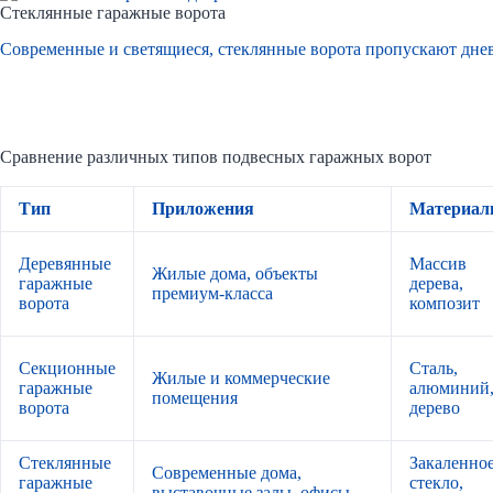
Стеклянные гаражные ворота
Современные и светящиеся, стеклянные ворота пропускают дне
Сравнение различных типов подвесных гаражных ворот
Тип
Приложения
Материа
Деревянные
Массив
Жилые дома, объекты
гаражные
дерева,
премиум-класса
ворота
композит
Секционные
Сталь,
Жилые и коммерческие
гаражные
алюминий
помещения
ворота
дерево
Стеклянные
Закаленно
Современные дома,
гаражные
стекло,
выставочные залы, офисы