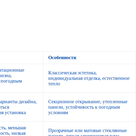
Особенности
атационные
Классическая эстетика,
визна,
индивидуальная отделка, естественное
 погодным
тепло
арианты дизайна,
Секционное открывание, утепленные
ться
панели, устойчивость к погодным
ая установка
условиям
сть, меньшая
Прозрачные или матовые стеклянные
сть, низкая
панели, легкая алюминиевая рама