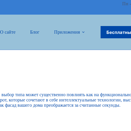
Пн -
Бесплатны
О сайте
Блог
Приложения
Связаться 
 выбор типа может существенно повлиять как на функциональнос
рот, которые сочетают в себе интеллектуальные технологии, вы
ак фасад вашего дома преображается за считанные секунды.