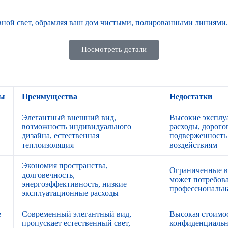
вной свет, обрамляя ваш дом чистыми, полированными линиями.
Посмотреть детали
лы
Преимущества
Недостатки
Элегантный внешний вид,
Высокие эксплу
возможность индивидуального
расходы, дорого
дизайна, естественная
подверженность
теплоизоляция
воздействиям
Экономия пространства,
Ограниченные в
долговечность,
,
может потребова
энергоэффективность, низкие
профессиональн
эксплуатационные расходы
е
Современный элегантный вид,
Высокая стоимо
пропускает естественный свет,
конфиденциально