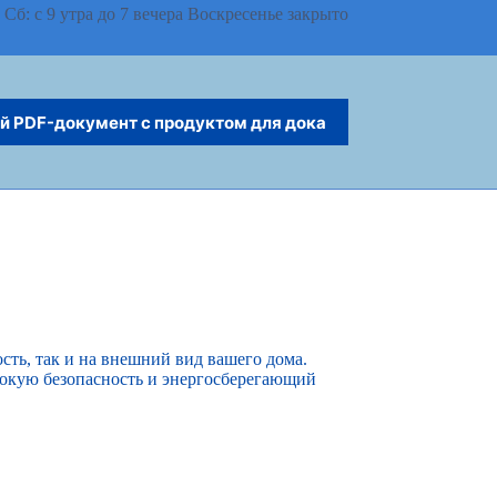
 Сб: с 9 утра до 7 вечера Воскресенье закрыто
й PDF-документ с продуктом для дока
с
Русский
ть, так и на внешний вид вашего дома.
сокую безопасность и энергосберегающий