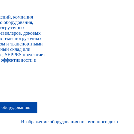
ений, компания
о оборудования,
азгрузочных
евеллеров, доковых
истемы погрузочных
том и транспортными
тный склад или
с, SEPPES предлагает
 эффективности и
у оборудованию