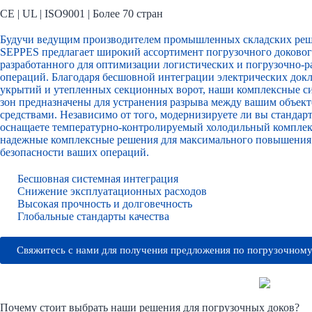
CE | UL | ISO9001 | Более 70 стран
Будучи ведущим производителем промышленных складских реш
SEPPES предлагает широкий ассортимент погрузочного доковог
разработанного для оптимизации логистических и погрузочно-р
операций. Благодаря бесшовной интеграции электрических докл
укрытий и утепленных секционных ворот, наши комплексные с
зон предназначены для устранения разрыва между вашим объек
средствами. Независимо от того, модернизируете ли вы стандар
оснащаете температурно-контролируемый холодильный комплек
надежные комплексные решения для максимального повышения
безопасности ваших операций.
Бесшовная системная интеграция
Снижение эксплуатационных расходов
Высокая прочность и долговечность
Глобальные стандарты качества
Свяжитесь с нами для получения предложения по погрузочном
Почему стоит выбрать наши решения для погрузочных доков?