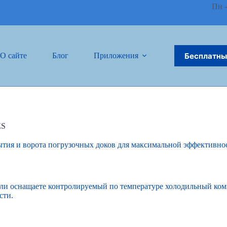
Пн -
Бесплатны
О сайте
Блог
Приложения
Связаться 
ES
ия и ворота погрузочных доков для максимальной эффективност
 или оснащаете контролируемый по температуре холодильный ко
сти.