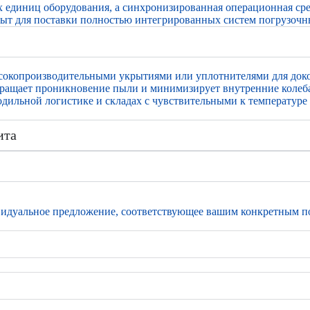
ых единиц оборудования, а синхронизированная операционная с
ыт для поставки полностью интегрированных систем погрузочн
сокопроизводительными укрытиями или уплотнителями для доков
вращает проникновение пыли и минимизирует внутренние колеба
одильной логистике и складах с чувствительными к температуре
ита
видуальное предложение, соответствующее вашим конкретным п