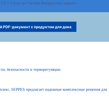
 Сб: с 9 утра до 7 вечера Воскресенье закрыто
й PDF-документ с продуктом для дока
с
Русский
и, безопасности и терморегуляции.
мплекс, SEPPES предлагает надежные комплексные решения для