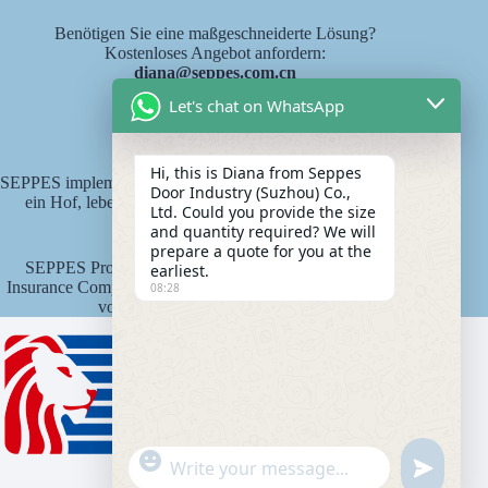
Benötigen Sie eine maßgeschneiderte Lösung?
Kostenloses Angebot anfordern:
diana@seppes.com.cn
Let's chat on WhatsApp
SEPPES Dienstleistungen
Hi, this is Diana from Seppes
SEPPES implementiert den neuen Industriestandard "eine Tür,
Door Industry (Suzhou) Co.,
ein Hof, lebenslanger Service" als Produktlebensdauer-
Ltd. Could you provide the size
Verantwortungssystem.
and quantity required? We will
prepare a quote for you at the
SEPPES Produkte sind von der Ping An State Property
earliest.
Insurance Company of China mit einer Versicherungssumme
08:28
von 15 Millionen Yuan versichert.
"
WhatsApp Message
u
+