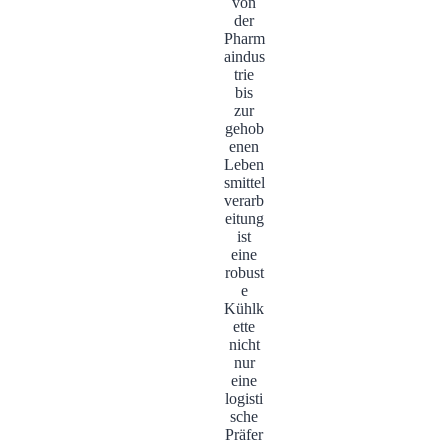
von
der
Pharm
aindus
trie
bis
zur
gehob
enen
Leben
smittel
verarb
eitung
ist
eine
robust
e
Kühlk
ette
nicht
nur
eine
logisti
sche
Präfer