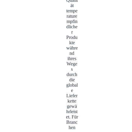
Qualit
ät
tempe
rature
mpfin
dliche
r
Produ
kte
währe
nd
ihres
Wege
s
durch
die
global
e
Liefer
kette
gewä
hrleist
et. Für
Branc
hen