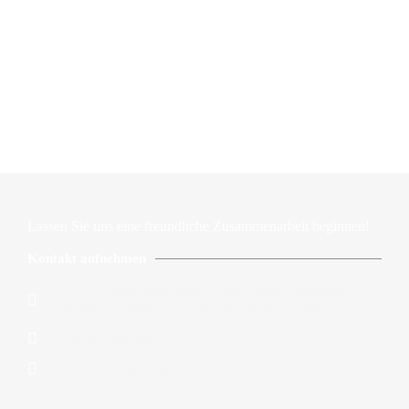
Lassen Sie uns eine freundliche Zusammenarbeit beginnen!
Kontakt aufnehmen
Nr. 59 Zoumatang Road, Mudu Town, Wuzhong
District, Suzhou City, Jiangsu Province, China
+8618036828007
diana@seppes.com.cn