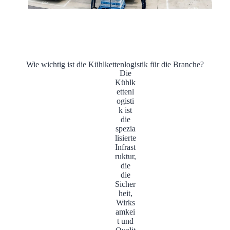
Wie wichtig ist die Kühlkettenlogistik für die Branche?
Die
Kühlk
ettenl
ogisti
k ist
die
spezia
lisierte
Infrast
ruktur,
die
die
Sicher
heit,
Wirks
amkei
t und