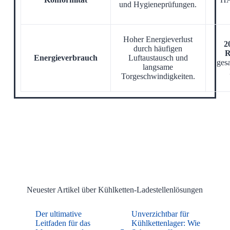
und Hygieneprüfungen.
Hoher Energieverlust
2
durch häufigen
R
Energieverbrauch
Luftaustausch und
ges
langsame
Torgeschwindigkeiten.
Neuester Artikel über Kühlketten-Ladestellenlösungen
Der ultimative
Unverzichtbar für
Leitfaden für das
Kühlkettenlager: Wie