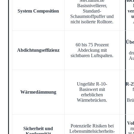
Mechanische
Hoch
Basisnivellierer,
System Composition
Standard-
ver
Schaumstoffpuffer und
u
nicht isolierte Rolltore.
Übe
60 bis 75 Prozent
Abdichtungseffizienz
Abdeckung mit
dr
sichtbaren Luftspalten.
Au
Ungefähr R-10-
R-2
Basiswert mit
Wärmedämmung
erheblichen
Wärmebrücken.
Brü
Vol
Potenzielle Risiken bei
Sicherheit und
m
Lebensmittelsicherheits-
Konformität
HA