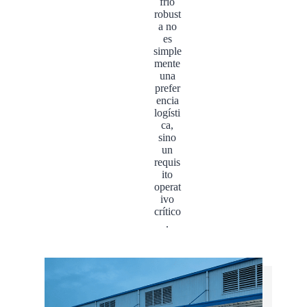
frío
robust
a no
es
simple
mente
una
prefer
encia
logísti
ca,
sino
un
requis
ito
operat
ivo
crítico
.