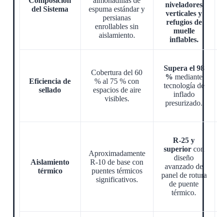
Composición
almohadillas de
niveladores
del Sistema
espuma estándar y
verticales y
persianas
refugios de
enrollables sin
muelle
aislamiento.
inflables.
Supera el 98
Cobertura del 60
%
mediante
Eficiencia de
% al 75 % con
tecnología de
sellado
espacios de aire
inflado
visibles.
presurizado.
R-25 y
superior
con
Aproximadamente
diseño
Aislamiento
R-10 de base con
avanzado de
térmico
puentes térmicos
panel de rotura
significativos.
de puente
térmico.