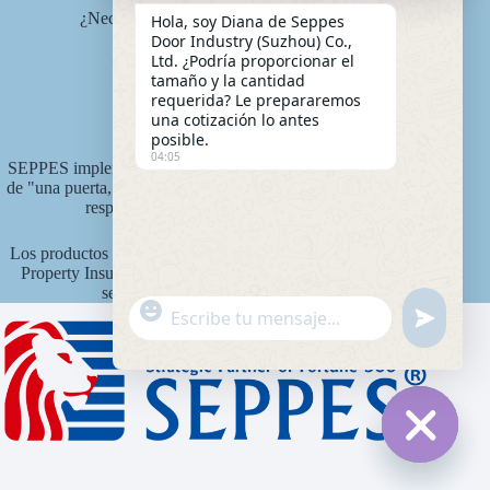
¿Necesitas una solución personalizada?
Hola, soy Diana de Seppes
Obtén cotización gratuita:
Door Industry (Suzhou) Co.,
diana@seppes.com.cn
Ltd. ¿Podría proporcionar el
tamaño y la cantidad
requerida? Le prepararemos
una cotización lo antes
Servicios SEPPES
posible.
04:05
SEPPES implementa el nuevo estándar de servicio industrial
de "una puerta, un patio, servicio de por vida", un sistema de
responsabilidad vitalicia del producto.
Los productos SEPPES están asegurados por Ping An State
Property Insurance Company de China con un monto de
seguro de 15 millones de yuanes.
"
Mensaje de WhatsApp
u
+
n
c
d
h
e
a
f
t
i
y
n
Ocultar 
e
_