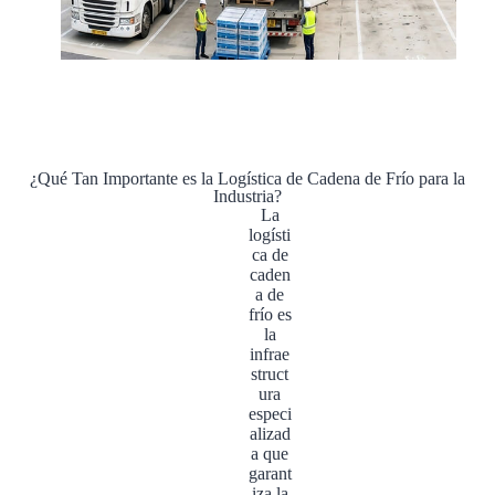
¿Qué Tan Importante es la Logística de Cadena de Frío para la
Industria?
La
logísti
ca de
caden
a de
frío es
la
infrae
struct
ura
especi
alizad
a que
garant
iza la