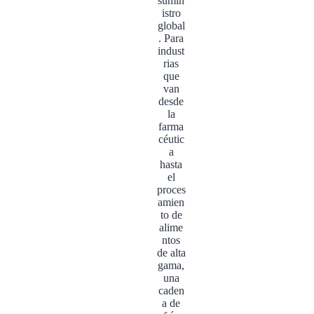
sumin
istro
global
. Para
indust
rias
que
van
desde
la
farma
céutic
a
hasta
el
proces
amien
to de
alime
ntos
de alta
gama,
una
caden
a de