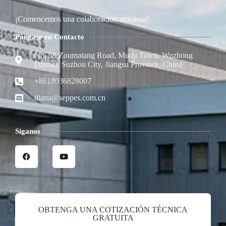
¡Comencemos una colaboración amistosa!
Póngase en Contacto
No. 59 Zoumatang Road, Mudu Town, Wuzhong
District, Suzhou City, Jiangsu Province, China
+8618036828007
diana@seppes.com.cn
Síganos
OBTENGA UNA COTIZACIÓN TÉCNICA
GRATUITA