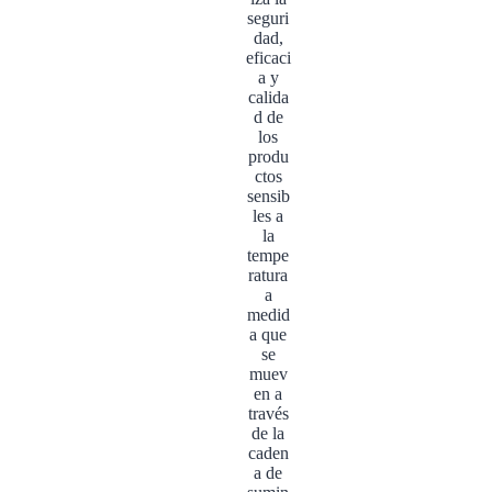
seguri
dad,
eficaci
a y
calida
d de
los
produ
ctos
sensib
les a
la
tempe
ratura
a
medid
a que
se
muev
en a
través
de la
caden
a de