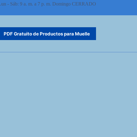
Lun - Sáb: 9 a. m. a 7 p. m. Domingo CERRADO
PDF Gratuito de Productos para Muelle
Español