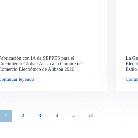
Fabricación con IA de SEPPES para el
La Guí
Crecimiento Global: Asista a la Cumbre de
Eléctr
Comercio Electrónico de Alibaba 2026
Estil
Continuar leyendo
Conti
1
2
3
4
…
24