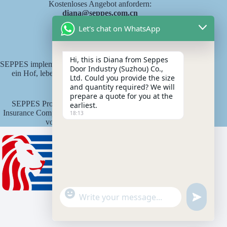
Kostenloses Angebot anfordern:
diana@seppes.com.cn
Let's chat on WhatsApp
SEPPES Dienstleistungen
Hi, this is Diana from Seppes
SEPPES implementiert den neuen Industriestandard "eine Tür,
Door Industry (Suzhou) Co.,
ein Hof, lebenslanger Service" als Produktlebensdauer-
Ltd. Could you provide the size
Verantwortungssystem.
and quantity required? We will
prepare a quote for you at the
SEPPES Produkte sind von der Ping An State Property
earliest.
Insurance Company of China mit einer Versicherungssumme
18:13
von 15 Millionen Yuan versichert.
"
WhatsApp Message
u
+
n
c
d
h