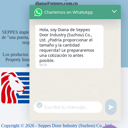
diana@seppes.com.cn
Charlemos en WhatsApp
Servicios SEPPES
Hola, soy Diana de Seppes
SEPPES implementa el nuevo estándar de servicio industrial
Door Industry (Suzhou) Co.,
de "una puerta, un patio, servicio de por vida", un sistema de
Ltd. ¿Podría proporcionar el
responsabilidad vitalicia del producto.
tamaño y la cantidad
requerida? Le prepararemos
Los productos SEPPES están asegurados por Ping An State
una cotización lo antes
Property Insurance Company de China con un monto de
posible.
seguro de 15 millones de yuanes.
08:50
"
Mensaje de WhatsApp
u
+
n
c
d
h
e
Copyright © 2026 - Seppes Door Industry (Suzhou) Co., Ltd