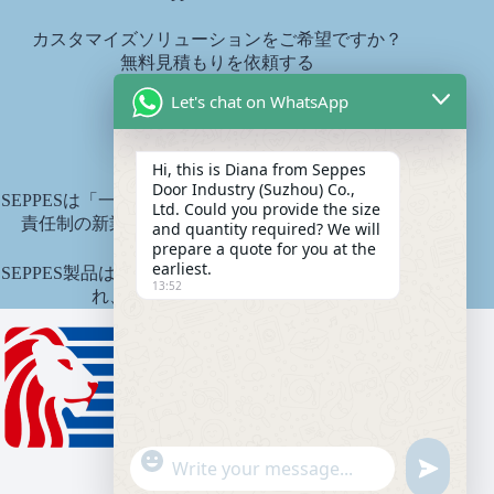
カスタマイズソリューションをご希望ですか？
無料見積もりを依頼する
diana@seppes.com.cn
Let's chat on WhatsApp
SEPPESサービス
Hi, this is Diana from Seppes
Door Industry (Suzhou) Co.,
SEPPESは「一戸一庭、生涯サービス」という製品生涯
Ltd. Could you provide the size
責任制の新業界サービス基準を実施しています。.
and quantity required? We will
prepare a quote for you at the
earliest.
SEPPES製品は中国平安財産保険会社により保険引受さ
13:52
れ、保険金額は1500万元です。.
"
WhatsApp Message
u
+