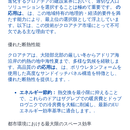
進化するクロアチアの建設業界において、適切な入口
ソリューションを選択することは極めて重要です。
の
応用は、
は、この地域特有の地理的・経済的要件を満
たす能力により、最上位の選択肢として浮上していま
す。以下は、この技術がクロアチア市場にとって不可
欠である主な理由です。
優れた断熱性能
クロアチアは、大陸部北部の厳しい冬からアドリア海
沿岸の灼熱の地中海性夏まで、多様な気候を経験しま
す。高品質の
の応用は、
は、ポリウレタンフォームを
使用した高度なサンドイッチパネル構造を特徴とし、
優れた断熱性を提供します。.
エネルギー節約：
熱交換を最小限に抑えること
で、これらのドアはザグレブでの暖房費とドゥブ
ロヴニクでの冷房費を大幅に削減し、最新のEU
エネルギー効率基準に適合します。.
都市環境における最大限のスペース効率