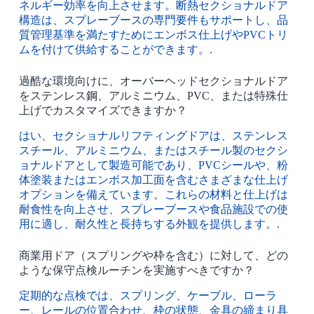
ネルギー効率を向上させます。断熱セクショナルドア
構造は、スプレーブースの専門要件もサポートし、品
質管理基準を満たすためにエンボス仕上げやPVCトリ
ムを付けて供給することができます。.
過酷な環境向けに、オーバーヘッドセクショナルドア
をステンレス鋼、アルミニウム、PVC、または特殊仕
上げでカスタマイズできますか？
はい、セクショナルリフティングドアは、ステンレス
スチール、アルミニウム、またはスチール製のセクシ
ョナルドアとして製造可能であり、PVCシールや、粉
体塗装またはエンボス加工面を含むさまざまな仕上げ
オプションを備えています。これらの材料と仕上げは
耐食性を向上させ、スプレーブースや食品施設での使
用に適し、耐久性と長持ちする外観を提供します。.
商業用ドア（スプリングや枠を含む）に対して、どの
ような保守点検ルーチンを実施すべきですか？
定期的な点検では、スプリング、ケーブル、ローラ
ー、レールの位置合わせ、枠の状態、金具の締まり具