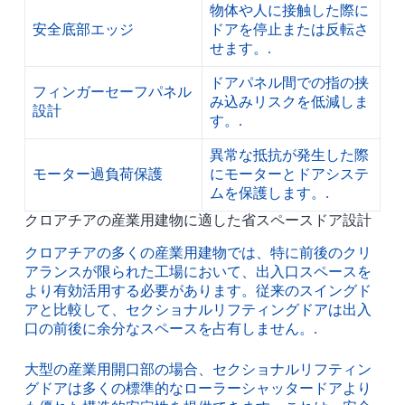
物体や人に接触した際に
安全底部エッジ
ドアを停止または反転さ
せます。.
ドアパネル間での指の挟
フィンガーセーフパネル
み込みリスクを低減しま
設計
す。.
異常な抵抗が発生した際
モーター過負荷保護
にモーターとドアシステ
ムを保護します。.
クロアチアの産業用建物に適した省スペースドア設計
クロアチアの多くの産業用建物では、特に前後のクリ
アランスが限られた工場において、出入口スペースを
より有効活用する必要があります。従来のスイングド
アと比較して、セクショナルリフティングドアは出入
口の前後に余分なスペースを占有しません。.
大型の産業用開口部の場合、セクショナルリフティン
グドアは多くの標準的なローラーシャッタードアより