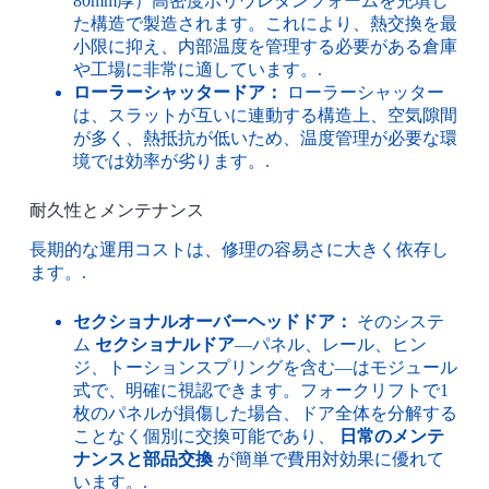
80mm厚）高密度ポリウレタンフォームを充填し
た構造で製造されます。これにより、熱交換を最
小限に抑え、内部温度を管理する必要がある倉庫
や工場に非常に適しています。.
ローラーシャッタードア：
ローラーシャッター
は、スラットが互いに連動する構造上、空気隙間
が多く、熱抵抗が低いため、温度管理が必要な環
境では効率が劣ります。.
耐久性とメンテナンス
長期的な運用コストは、修理の容易さに大きく依存し
ます。.
セクショナルオーバーヘッドドア：
そのシステ
ム
セクショナルドア
—パネル、レール、ヒン
ジ、トーションスプリングを含む—はモジュール
式で、明確に視認できます。フォークリフトで1
枚のパネルが損傷した場合、ドア全体を分解する
ことなく個別に交換可能であり、
日常のメンテ
ナンスと部品交換
が簡単で費用対効果に優れて
います。.