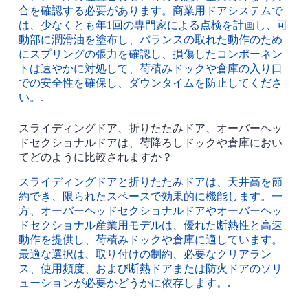
合を確認する必要があります。商業用ドアシステムで
は、少なくとも年1回の専門家による点検を計画し、可
動部に潤滑油を塗布し、バランスの取れた動作のため
にスプリングの張力を確認し、損傷したコンポーネン
トは速やかに対処して、荷積みドックや倉庫の入り口
での安全性を確保し、ダウンタイムを防止してくださ
い。.
スライディングドア、折りたたみドア、オーバーヘッ
ドセクショナルドアは、荷降ろしドックや倉庫におい
てどのように比較されますか？
スライディングドアと折りたたみドアは、天井高を節
約でき、限られたスペースで効果的に機能します。一
方、オーバーヘッドセクショナルドアやオーバーヘッ
ドセクショナル産業用モデルは、優れた断熱性と高速
動作を提供し、荷積みドックや倉庫に適しています。
最適な選択は、取り付けの制約、必要なクリアラン
ス、使用頻度、および断熱ドアまたは防火ドアのソリ
ューションが必要かどうかに依存します。.