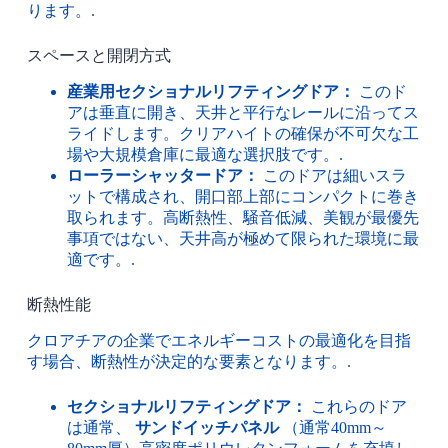
ります。.
スペースと開閉方式
産業用セクショナルリフティングドア：
このド
アは垂直に開き、天井と平行なレールに沿ってス
ライドします。クリアハイトの確保が不可欠な工
場や大規模倉庫に最適な選択肢です。.
ローラーシャッタードア：
このドアは細いスラ
ットで構成され、開口部上部にコンパクトに巻き
取られます。高断熱性、騒音低減、美観が最優先
事項ではない、天井高が極めて限られた環境に最
適です。.
断熱性能
クロアチアの企業でエネルギーコストの最適化を目指
す場合、断熱性が決定的な要素となります。.
セクショナルリフティングドア：
これらのドア
は通常、
サンドイッチパネル
（通常40mm～