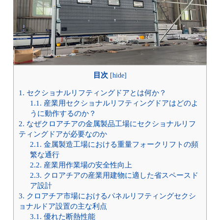
目次
[
hide
]
1.
セクショナルリフティングドアとは何か？
1.1.
産業用セクショナルリフティングドアはどのよ
うに動作するのか？
2.
なぜクロアチアの金属製品工場にセクショナルリフ
ティングドアが必要なのか
2.1.
金属製造工場における重量フォークリフトの頻
繁な通行
2.2.
産業用作業場の安全性向上
2.3.
クロアチアの産業用建物に適した省スペースド
ア設計
3.
クロアチア市場におけるパネルリフティングセクシ
ョナルドア設置の主な利点
3.1.
優れた断熱性能