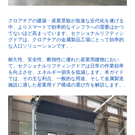
クロアチアの建築・産業景観が急速な近代化を遂げる
中、よりスマートで効率的なインフラへの需要はかつ
てないほど高まっています。セクショナルリフティン
グドアは、クロアチアの金属製品工場にとって効率的
な入口ソリューションです。.
耐久性、安全性、断熱性に優れた産業用建物におい
て、セクショナルリフティングドアは日常の作業効率
を向上させ、エネルギー損失を低減します。本ガイド
では、その主な利点、一般的な用途、そして金属製造
施設に適した産業用ドア構成の選び方を解説します。.