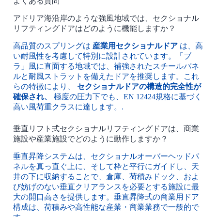
よくある質問
アドリア海沿岸のような強風地域では、セクショナル
リフティングドアはどのように機能しますか？
高品質のスプリングは
産業用セクショナルドア
は、高
い耐風性を考慮して特別に設計されています。「ブ
ラ」風に直面する地域では、補強されたスチールパネ
ルと耐風ストラットを備えたドアを推奨します。これ
らの特徴により、
セクショナルドアの構造的完全性が
確保され、
極度の圧力下でも、EN 12424規格に基づく
高い風荷重クラスに達します。.
垂直リフト式セクショナルリフティングドアは、商業
施設や産業施設でどのように動作しますか？
垂直昇降システムは、セクショナルオーバーヘッドパ
ネルを真っ直ぐ上に、そして枠と平行にガイドし、天
井の下に収納することで、倉庫、荷積みドック、およ
び妨げのない垂直クリアランスを必要とする施設に最
大の開口高さを提供します。垂直昇降式の商業用ドア
構成は、荷積みや高性能な産業・商業業務で一般的で