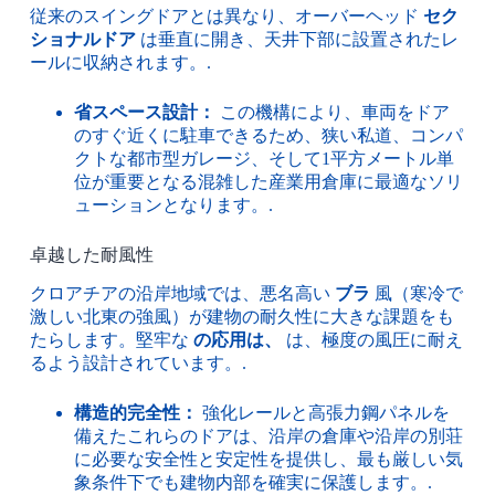
従来のスイングドアとは異なり、オーバーヘッド
セク
ショナルドア
は垂直に開き、天井下部に設置されたレ
ールに収納されます。.
省スペース設計：
この機構により、車両をドア
のすぐ近くに駐車できるため、狭い私道、コンパ
クトな都市型ガレージ、そして1平方メートル単
位が重要となる混雑した産業用倉庫に最適なソリ
ューションとなります。.
卓越した耐風性
クロアチアの沿岸地域では、悪名高い
ブラ
風（寒冷で
激しい北東の強風）が建物の耐久性に大きな課題をも
たらします。堅牢な
の応用は、
は、極度の風圧に耐え
るよう設計されています。.
構造的完全性：
強化レールと高張力鋼パネルを
備えたこれらのドアは、沿岸の倉庫や沿岸の別荘
に必要な安全性と安定性を提供し、最も厳しい気
象条件下でも建物内部を確実に保護します。.