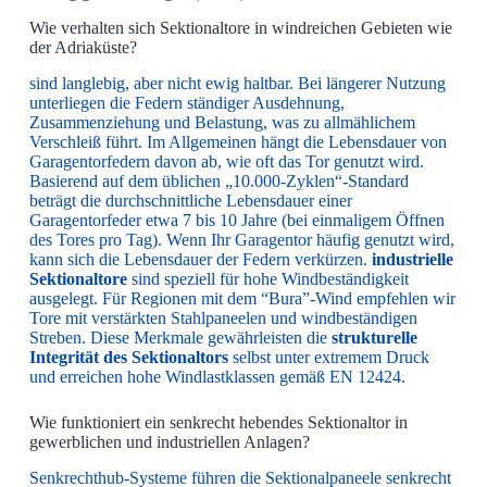
Wie verhalten sich Sektionaltore in windreichen Gebieten wie
der Adriaküste?
sind langlebig, aber nicht ewig haltbar. Bei längerer Nutzung
unterliegen die Federn ständiger Ausdehnung,
Zusammenziehung und Belastung, was zu allmählichem
Verschleiß führt. Im Allgemeinen hängt die Lebensdauer von
Garagentorfedern davon ab, wie oft das Tor genutzt wird.
Basierend auf dem üblichen „10.000-Zyklen“-Standard
beträgt die durchschnittliche Lebensdauer einer
Garagentorfeder etwa 7 bis 10 Jahre (bei einmaligem Öffnen
des Tores pro Tag). Wenn Ihr Garagentor häufig genutzt wird,
kann sich die Lebensdauer der Federn verkürzen.
industrielle
Sektionaltore
sind speziell für hohe Windbeständigkeit
ausgelegt. Für Regionen mit dem “Bura”-Wind empfehlen wir
Tore mit verstärkten Stahlpaneelen und windbeständigen
Streben. Diese Merkmale gewährleisten die
strukturelle
Integrität des Sektionaltors
selbst unter extremem Druck
und erreichen hohe Windlastklassen gemäß EN 12424.
Wie funktioniert ein senkrecht hebendes Sektionaltor in
gewerblichen und industriellen Anlagen?
Senkrechthub-Systeme führen die Sektionalpaneele senkrecht