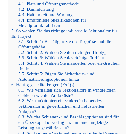
4.1.
Platz und Öffnungsmethode
4.2.
Dämmleistung
4.3.
Haltbarkeit und Wartung
4.4.
Empfohlene Spezifikationen für
Metallproduktfabriken
5.
So wählen Sie das richtige industrielle Sektionaltor für
Ihr Projekt
5.1.
Schritt 1: Bestätigen Sie die Torgröße und die
Öffnungshöhe
5.2.
Schritt 2: Wählen Sie den richtigen Hubtyp
5.3.
Schritt 3: Wählen Sie das richtige Torblatt
5.4.
Schritt 4: Wählen Sie manuellen oder elektrischen
Betrieb
5.5.
Schritt 5: Fügen Sie Sicherheits- und
Automatisierungsoptionen hinzu
6.
Häufig gestellte Fragen (FAQs)
6.1.
Wie verhalten sich Sektionaltore in windreichen
Gebieten wie der Adriaküste?
6.2.
Wie funktioniert ein senkrecht hebendes
Sektionaltor in gewerblichen und industriellen
Anlagen?
6.3.
Welche Schienen- und Beschlagoptionen sind für
ein Überkopf-Tor verfügbar, um eine langlebige
Leistung zu gewährleisten?
6.4.
Sind isolierte Sektionaltore oder isolierte Paneele