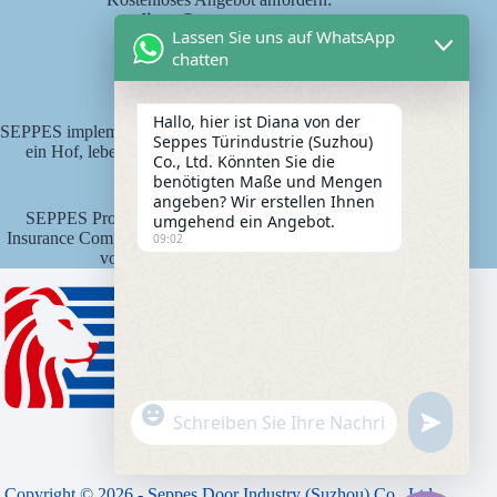
diana@seppes.com.cn
Lassen Sie uns auf WhatsApp
chatten
SEPPES Dienstleistungen
Hallo, hier ist Diana von der
SEPPES implementiert den neuen Industriestandard "eine Tür,
Seppes Türindustrie (Suzhou)
ein Hof, lebenslanger Service" als Produktlebensdauer-
Co., Ltd. Könnten Sie die
Verantwortungssystem.
benötigten Maße und Mengen
angeben? Wir erstellen Ihnen
SEPPES Produkte sind von der Ping An State Property
umgehend ein Angebot.
Insurance Company of China mit einer Versicherungssumme
09:02
von 15 Millionen Yuan versichert.
"
WhatsApp-Nachricht
u
+
n
c
d
h
e
Copyright © 2026 - Seppes Door Industry (Suzhou) Co., Ltd