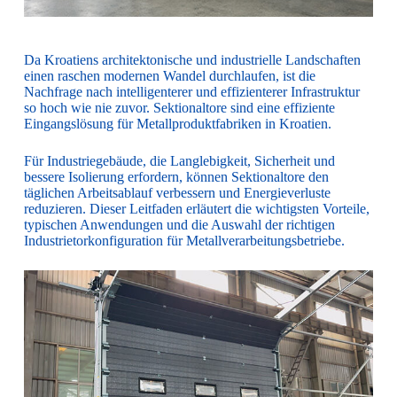
Da Kroatiens architektonische und industrielle Landschaften
einen raschen modernen Wandel durchlaufen, ist die
Nachfrage nach intelligenterer und effizienterer Infrastruktur
so hoch wie nie zuvor. Sektionaltore sind eine effiziente
Eingangslösung für Metallproduktfabriken in Kroatien.
Für Industriegebäude, die Langlebigkeit, Sicherheit und
bessere Isolierung erfordern, können Sektionaltore den
täglichen Arbeitsablauf verbessern und Energieverluste
reduzieren. Dieser Leitfaden erläutert die wichtigsten Vorteile,
typischen Anwendungen und die Auswahl der richtigen
Industrietorkonfiguration für Metallverarbeitungsbetriebe.