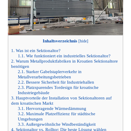
Inhaltsverzeichnis
[
hide
]
1.
Was ist ein Sektionaltor?
1.1.
Wie funktioniert ein industrielles Sektionaltor?
2.
Warum Metallproduktfabriken in Kroatien Sektionaltore
benötigen
2.1.
Starker Gabelstaplerverkehr in
Metallverarbeitungsbetrieben
2.2.
Bessere Sicherheit für Industriehallen
2.3.
Platzsparendes Tordesign für kroatische
Industriegebäude
3.
Hauptvorteile der Installation von Sektionaltoren auf
dem kroatischen Markt
3.1.
Hervorragende Wärmedämmung
3.2.
Maximale Platzeffizienz für städtische
Umgebungen
3.3.
Außergewöhnliche Windbeständigkeit
4.
Sektionaltor vs. Rolltor: Die beste Lösung wählen