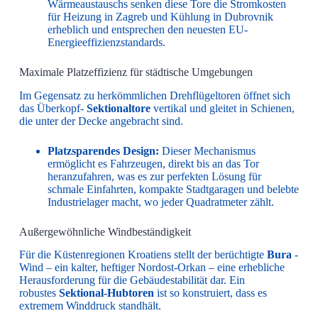
Wärmeaustauschs senken diese Tore die Stromkosten
für Heizung in Zagreb und Kühlung in Dubrovnik
erheblich und entsprechen den neuesten EU-
Energieeffizienzstandards.
Maximale Platzeffizienz für städtische Umgebungen
Im Gegensatz zu herkömmlichen Drehflügeltoren öffnet sich
das Überkopf-
Sektionaltore
vertikal und gleitet in Schienen,
die unter der Decke angebracht sind.
Platzsparendes Design:
Dieser Mechanismus
ermöglicht es Fahrzeugen, direkt bis an das Tor
heranzufahren, was es zur perfekten Lösung für
schmale Einfahrten, kompakte Stadtgaragen und belebte
Industrielager macht, wo jeder Quadratmeter zählt.
Außergewöhnliche Windbeständigkeit
Für die Küstenregionen Kroatiens stellt der berüchtigte
Bura
-
Wind – ein kalter, heftiger Nordost-Orkan – eine erhebliche
Herausforderung für die Gebäudestabilität dar. Ein
robustes
Sektional-Hubtoren
ist so konstruiert, dass es
extremem Winddruck standhält.