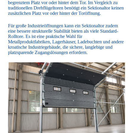
begrenztem Platz vor oder hinter dem Tor. Im Vergleich zu
traditionellen Drehflügeltoren benötigt ein Sektionaltor keinen
zusätzlichen Platz vor oder hinter der Toröffnung.
Für große Industrieöffnungen kann ein Sektionaltor zudem
eine bessere strukturelle Stabilität bieten als viele Standard-
Rolltore. Es ist eine praktische Wahl für
Metallproduktfabriken, Lagerhäuser, Ladebuchten und andere
kroatische Industriegebäude, die sichere, langlebige und
platzsparende Zugangslösungen erfordern.