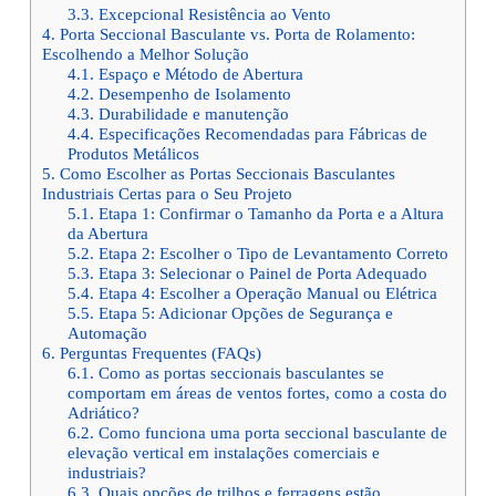
3.3.
Excepcional Resistência ao Vento
4.
Porta Seccional Basculante vs. Porta de Rolamento:
Escolhendo a Melhor Solução
4.1.
Espaço e Método de Abertura
4.2.
Desempenho de Isolamento
4.3.
Durabilidade e manutenção
4.4.
Especificações Recomendadas para Fábricas de
Produtos Metálicos
5.
Como Escolher as Portas Seccionais Basculantes
Industriais Certas para o Seu Projeto
5.1.
Etapa 1: Confirmar o Tamanho da Porta e a Altura
da Abertura
5.2.
Etapa 2: Escolher o Tipo de Levantamento Correto
5.3.
Etapa 3: Selecionar o Painel de Porta Adequado
5.4.
Etapa 4: Escolher a Operação Manual ou Elétrica
5.5.
Etapa 5: Adicionar Opções de Segurança e
Automação
6.
Perguntas Frequentes (FAQs)
6.1.
Como as portas seccionais basculantes se
comportam em áreas de ventos fortes, como a costa do
Adriático?
6.2.
Como funciona uma porta seccional basculante de
elevação vertical em instalações comerciais e
industriais?
6.3.
Quais opções de trilhos e ferragens estão