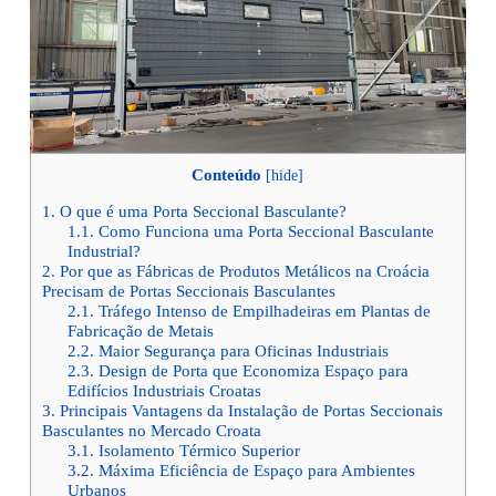
Conteúdo
[
hide
]
1.
O que é uma Porta Seccional Basculante?
1.1.
Como Funciona uma Porta Seccional Basculante
Industrial?
2.
Por que as Fábricas de Produtos Metálicos na Croácia
Precisam de Portas Seccionais Basculantes
2.1.
Tráfego Intenso de Empilhadeiras em Plantas de
Fabricação de Metais
2.2.
Maior Segurança para Oficinas Industriais
2.3.
Design de Porta que Economiza Espaço para
Edifícios Industriais Croatas
3.
Principais Vantagens da Instalação de Portas Seccionais
Basculantes no Mercado Croata
3.1.
Isolamento Térmico Superior
3.2.
Máxima Eficiência de Espaço para Ambientes
Urbanos