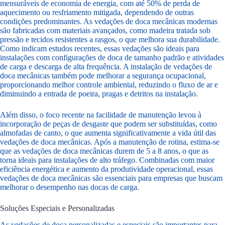
mensuráveis de economia de energia, com até 50% de perda de
aquecimento ou resfriamento mitigada, dependendo de outras
condições predominantes. As vedações de doca mecânicas modernas
são fabricadas com materiais avançados, como madeira tratada sob
pressão e tecidos resistentes a rasgos, o que melhora sua durabilidade.
Como indicam estudos recentes, essas vedações são ideais para
instalações com configurações de doca de tamanho padrão e atividades
de carga e descarga de alta frequência. A instalação de vedações de
doca mecânicas também pode melhorar a segurança ocupacional,
proporcionando melhor controle ambiental, reduzindo o fluxo de ar e
diminuindo a entrada de poeira, pragas e detritos na instalação.
Além disso, o foco recente na facilidade de manutenção levou à
incorporação de peças de desgaste que podem ser substituídas, como
almofadas de canto, o que aumenta significativamente a vida útil das
vedações de doca mecânicas. Após a manutenção de rotina, estima-se
que as vedações de doca mecânicas durem de 5 a 8 anos, o que as
torna ideais para instalações de alto tráfego. Combinadas com maior
eficiência energética e aumento da produtividade operacional, essas
vedações de doca mecânicas são essenciais para empresas que buscam
melhorar o desempenho nas docas de carga.
Soluções Especiais e Personalizadas
As vedações de doca personalizadas e especiais são importantes para