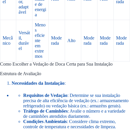
el
or,
rada
e de
adapt
energi
ável
a
Meno
s
Versát
eficie
Mecâ
il,
Mode
Mode
Mode
Mode
nte
Alto
nico
duráv
rada
rada
rada
rada
em
el
extre
mos
Como Escolher a Vedação de Doca Certa para Sua Instalação
Estrutura de Avaliação
Necessidades da Instalação
:
Requisitos de Vedação
: Determine se sua instalação
precisa de alta eficiência de vedação (ex.: armazenamento
refrigerado) ou vedação básica (ex.: armazéns gerais).
Tráfego de Caminhões
: Avalie o número e a variedade
de caminhões atendidos diariamente.
Condições Ambientais
: Considere clima extremo,
controle de temperatura e necessidades de limpeza.