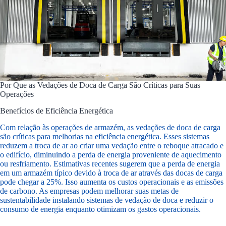
Por Que as Vedações de Doca de Carga São Críticas para Suas
Operações
Benefícios de Eficiência Energética
Com relação às operações de armazém, as vedações de doca de carga
são críticas para melhorias na eficiência energética. Esses sistemas
reduzem a troca de ar ao criar uma vedação entre o reboque atracado e
o edifício, diminuindo a perda de energia proveniente de aquecimento
ou resfriamento. Estimativas recentes sugerem que a perda de energia
em um armazém típico devido à troca de ar através das docas de carga
pode chegar a 25%. Isso aumenta os custos operacionais e as emissões
de carbono. As empresas podem melhorar suas metas de
sustentabilidade instalando sistemas de vedação de doca e reduzir o
consumo de energia enquanto otimizam os gastos operacionais.