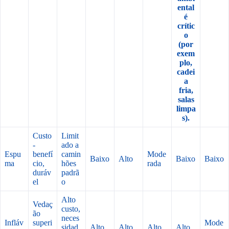
ental
é
crític
o
(por
exem
plo,
cadei
a
fria,
salas
limpa
s).
Custo
Limit
-
ado a
Espu
benefí
camin
Mode
Baixo
Alto
Baixo
Baixo
ma
cio,
hões
rada
duráv
padrã
el
o
Alto
Vedaç
custo,
ão
neces
Infláv
superi
Mode
sidad
Alto
Alto
Alto
Alto