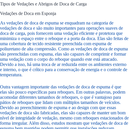
Tipos de Vedações e Abrigos de Doca de Carga
Vedações de Doca em Esponja
As vedações de doca de espuma se enquadram na categoria de
vedações de doca e são muito importantes para operações suaves de
doca de carga, pois fornecem uma vedação eficiente e protetora que
minimiza o espaço entre o reboque e a porta da doca. Elas são feitas de
uma cobertura de tecido resistente preenchida com espuma de
poliuretano de alta compressão. Como as vedações de doca de espuma
são preenchidas com espuma, elas são capazes de comprimir e formar
uma vedação com o corpo do reboque quando este está atracado.
Devido a isso, há uma troca de ar reduzida entre os ambientes externo
e interno, o que é crítico para a conservação de energia e o controle de
temperatura.
Outra vantagem importante das vedações de doca de espuma é que
elas são pouco específicas para reboques. Em outras palavras, podem
acomodar diferentes tamanhos de reboques, o que é vantajoso para
pátios de reboques que lidam com múltiplos tamanhos de veículos.
Devido ao preenchimento de espuma e ao design com que essas
vedações de doca são fabricadas, elas são capazes de manter um bom
nível de integridade de vedação, mesmo com reboques estacionados de
forma irregular. Além disso, estudos mostram que vedações de doca de
espuma bem mantidas podem permitir que instalações reduzam