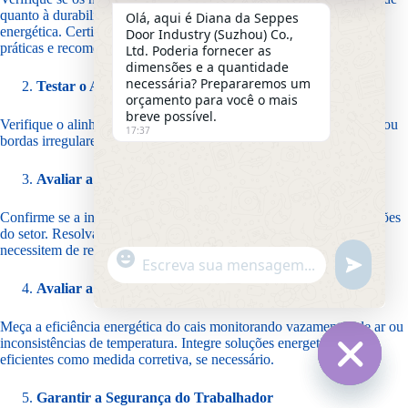
quanto à durabilidade, resistência às intempéries e eficiência
Olá, aqui é Diana da Seppes
energética. Certifique-se de que estejam alinhados com as melhores
Door Industry (Suzhou) Co.,
práticas e recomendações do setor.
Ltd. Poderia fornecer as
dimensões e a quantidade
necessária? Prepararemos um
Testar o Alinhamento do Cais
orçamento para você o mais
breve possível.
Verifique o alinhamento do cais para garantir que não haja lacunas ou
17:37
bordas irregulares que possam comprometer a eficácia da vedação.
Avaliar a Qualidade da Instalação
Confirme se a instalação segue as diretrizes do fabricante e os padrões
do setor. Resolva quaisquer potenciais fraquezas ou áreas que
necessitem de reforço.
"
Mensagem do WhatsApp
i
+
Avaliar a Eficiência Energética
n
c
d
h
e
Meça a eficiência energética do cais monitorando vazamentos de ar ou
a
f
inconsistências de temperatura. Integre soluções energeticamente
t
i
eficientes como medida corretiva, se necessário.
y
n
Ocultar 
i
_
Garantir a Segurança do Trabalhador