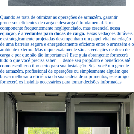
Quando se trata de otimizar as operações de armazém, garantir
processos eficientes de carga e descarga é fundamental. Um
componente frequentemente negligenciado, mas essencial nessa
equação, é a
vedantes para docas de carga
. Essas vedações duráveis
e estrategicamente projetadas desempenham um papel vital na criação
de uma barreira segura e energeticamente eficiente entre o armazém e o
ambiente externo. Mas o que exatamente são as vedações de doca de
carga e por que são tão importantes? Este guia abrangente fornecerá
tudo o que você precisa saber — desde seu propósito e benefícios até
como escolher o tipo certo para sua instalação. Seja você um gerente
de armazém, profissional de operações ou simplesmente alguém que
busca melhorar a eficiência da sua cadeia de suprimentos, este artigo
fornecerá os insights necessários para tomar decisões informadas.