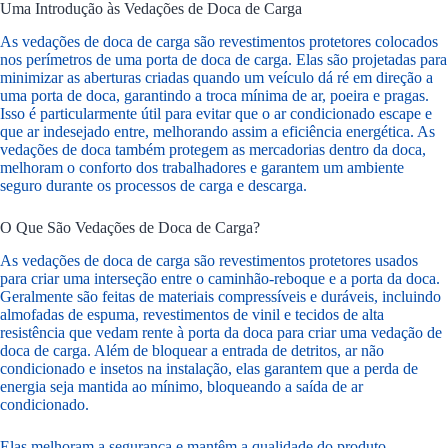
Uma Introdução às Vedações de Doca de Carga
As vedações de doca de carga são revestimentos protetores colocados
nos perímetros de uma porta de doca de carga. Elas são projetadas para
minimizar as aberturas criadas quando um veículo dá ré em direção a
uma porta de doca, garantindo a troca mínima de ar, poeira e pragas.
Isso é particularmente útil para evitar que o ar condicionado escape e
que ar indesejado entre, melhorando assim a eficiência energética. As
vedações de doca também protegem as mercadorias dentro da doca,
melhoram o conforto dos trabalhadores e garantem um ambiente
seguro durante os processos de carga e descarga.
O Que São Vedações de Doca de Carga?
As vedações de doca de carga são revestimentos protetores usados
para criar uma interseção entre o caminhão-reboque e a porta da doca.
Geralmente são feitas de materiais compressíveis e duráveis, incluindo
almofadas de espuma, revestimentos de vinil e tecidos de alta
resistência que vedam rente à porta da doca para criar uma vedação de
doca de carga. Além de bloquear a entrada de detritos, ar não
condicionado e insetos na instalação, elas garantem que a perda de
energia seja mantida ao mínimo, bloqueando a saída de ar
condicionado.
Elas melhoram a segurança e mantêm a qualidade do produto,