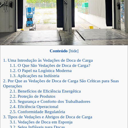
Conteúdo
[
hide
]
1.
Uma Introdução às Vedações de Doca de Carga
1.1.
O Que São Vedações de Doca de Carga?
1.2.
O Papel na Logística Moderna
1.3.
Aplicações na Indústria
2.
Por Que as Vedações de Doca de Carga São Críticas para Suas
Operações
2.1.
Benefícios de Eficiência Energética
2.2.
Proteção de Produtos
2.3.
Segurança e Conforto dos Trabalhadores
2.4.
Eficiência Operacional
2.5.
Conformidade Regulatória
3.
Tipos de Vedações e Abrigos de Doca de Carga
3.1.
Vedações de Doca em Esponja
3.2.
Selos Infláveis para Docas