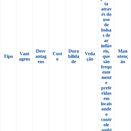
ta
atrav
és do
uso
de
bolsa
s de
ar
infláv
Desv
Dura
eis,
Man
Vant
Cust
Veda
Tipo
antag
bilida
que
utenç
agens
o
ção
ens
de
são
ão
frequ
ente
ment
e
prefe
ridas
em
locais
onde
o
contr
ole
ambi