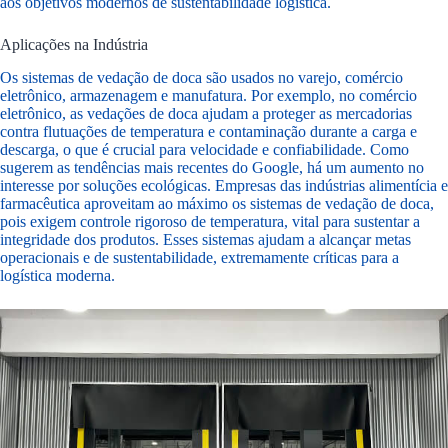
aos objetivos modernos de sustentabilidade logística.
Aplicações na Indústria
Os sistemas de vedação de doca são usados no varejo, comércio
eletrônico, armazenagem e manufatura. Por exemplo, no comércio
eletrônico, as vedações de doca ajudam a proteger as mercadorias
contra flutuações de temperatura e contaminação durante a carga e
descarga, o que é crucial para velocidade e confiabilidade. Como
sugerem as tendências mais recentes do Google, há um aumento no
interesse por soluções ecológicas. Empresas das indústrias alimentícia e
farmacêutica aproveitam ao máximo os sistemas de vedação de doca,
pois exigem controle rigoroso de temperatura, vital para sustentar a
integridade dos produtos. Esses sistemas ajudam a alcançar metas
operacionais e de sustentabilidade, extremamente críticas para a
logística moderna.