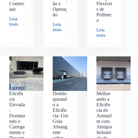
Comerc
ão e
Flexívei
iais
Operaç
s de
ão
Polímer
Leia
o
mais
Leia
mais
Leia
mais
Eficiên
Desblo
Melhor
cia
queand
ando a
Elevada
o a
Eficiên
:
Eficiên
cia do
Domina
cia: Um
Armazé
ndo o
Guia
m com
Carrega
Abrang
Abrigos
mento e
ente
Industri
Descarr
sobre
ais de