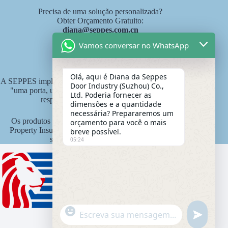
Precisa de uma solução personalizada?
Obter Orçamento Gratuito:
diana@seppes.com.cn
Vamos conversar no WhatsApp
Serviços SEPPES
Olá, aqui é Diana da Seppes
A SEPPES implementa o novo padrão de serviço industrial de
Door Industry (Suzhou) Co.,
"uma porta, um pátio, serviço vitalício" como sistema de
Ltd. Poderia fornecer as
responsabilidade vitalícia do produto.
dimensões e a quantidade
necessária? Prepararemos um
Os produtos SEPPES são segurados pela Ping An State
orçamento para você o mais
Property Insurance Company da China com um valor de
breve possível.
seguro de 15 milhões de yuans.
05:24
"
Mensagem do WhatsApp
i
+