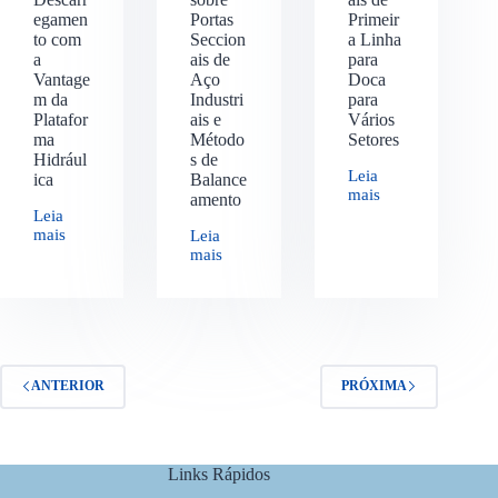
egamen
Portas
Primeir
to com
Seccion
a Linha
a
ais de
para
Vantage
Aço
Doca
m da
Industri
para
Platafor
ais e
Vários
ma
Método
Setores
Hidrául
s de
Leia
ica
Balance
mais
amento
Leia
mais
Leia
mais
ANTERIOR
PRÓXIMA
Links Rápidos