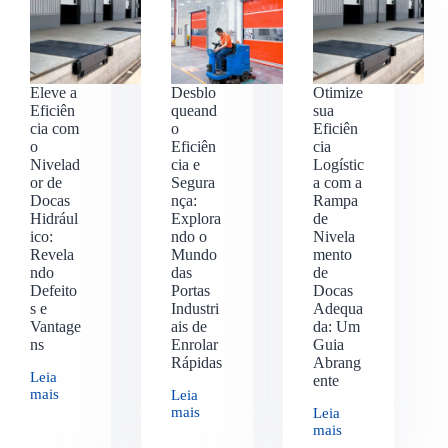
Eleve a
Desblo
Otimize
Eficiên
queand
sua
cia com
o
Eficiên
o
Eficiên
cia
Nivelad
cia e
Logístic
or de
Segura
a com a
Docas
nça:
Rampa
Hidrául
Explora
de
ico:
ndo o
Nivela
Revela
Mundo
mento
ndo
das
de
Defeito
Portas
Docas
s e
Industri
Adequa
Vantage
ais de
da: Um
ns
Enrolar
Guia
Rápidas
Abrang
Leia
ente
mais
Leia
mais
Leia
mais