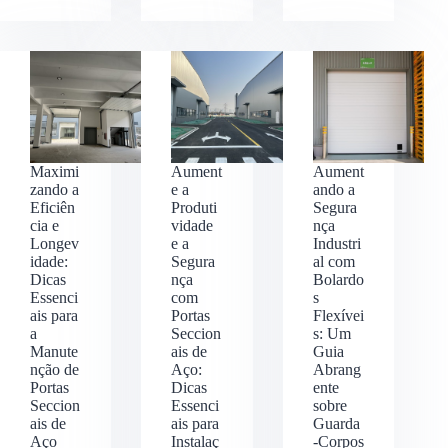
Maximi
Aument
Aument
zando a
e a
ando a
Eficiên
Produti
Segura
cia e
vidade
nça
Longev
e a
Industri
idade:
Segura
al com
Dicas
nça
Bolardo
Essenci
com
s
ais para
Portas
Flexívei
a
Seccion
s: Um
Manute
ais de
Guia
nção de
Aço:
Abrang
Portas
Dicas
ente
Seccion
Essenci
sobre
ais de
ais para
Guarda
Aço
Instalaç
-Corpos