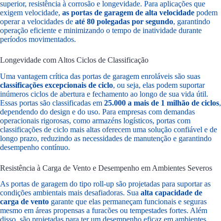
superior, resistência à corrosão e longevidade. Para aplicações que
exigem velocidade,
as portas de garagem de alta velocidade
podem
operar a velocidades de
até 80 polegadas por segundo
, garantindo
operação eficiente e minimizando o tempo de inatividade durante
períodos movimentados.
Longevidade com Altos Ciclos de Classificação
Uma vantagem crítica das portas de garagem enroláveis são suas
classificações excepcionais de ciclo
, ou seja, elas podem suportar
inúmeros ciclos de abertura e fechamento ao longo de sua vida útil.
Essas portas são classificadas em
25.000 a mais de 1 milhão de ciclos
,
dependendo do design e do uso. Para empresas com demandas
operacionais rigorosas, como armazéns logísticos, portas com
classificações de ciclo mais altas oferecem uma solução confiável e de
longo prazo, reduzindo as necessidades de manutenção e garantindo
desempenho contínuo.
Resistência à Carga de Vento e Desempenho em Ambientes Severos
As portas de garagem do tipo roll-up são projetadas para suportar as
condições ambientais mais desafiadoras. Sua
alta capacidade de
carga de vento
garante que elas permaneçam funcionais e seguras
mesmo em áreas propensas a furacões ou tempestades fortes. Além
disso, são projetadas para ter um desempenho eficaz em ambientes