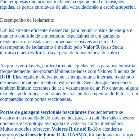
Para empresas que priorizam eficiência operacional e transições
rápidas, as portas enroláveis de alta velocidade são a escolha superior.
Desempenho de Isolamento
Um isolamento eficiente é essencial para reduzir custos de energia e
manter o controle de temperatura, especialmente em garagens
residenciais ou instalações comerciais sensíveis ao clima. O
desempenho do isolamento é medido pelo
Valor R
(resistência
térmica) e pelo
Fator U
(taxa geral de transferência de calor).
As portas enroláveis, particularmente aquelas feitas para uso industrial,
frequentemente incorporam lâminas isoladas com Valores R acima de
R-10
. Elas regulam efetivamente as temperaturas internas, reduzindo
despesas com aquecimento e resfriamento. Seus designs herméticos
também limitam correntes de ar e vazamentos de ar. No entanto, alguns
modelos podem ficar ligeiramente atrás no desempenho do Fator U em
comparação com portas seccionadas.
Portas de garagem seccionais basculantes
frequentemente se
destacam na qualidade do isolamento, graças a painéis mais espessos
opcionais e tecnologia avançada de vedação contra intempéries.
Muitos modelos oferecem
Valores R
de até R-18
e atendem a
rigorosos
padrões de Fator U da DASMA
, tornando-as uma opção