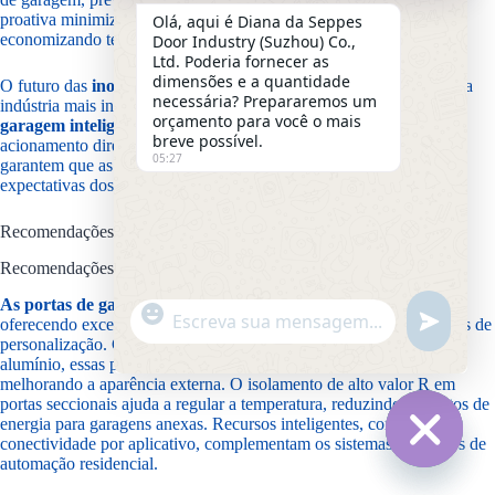
proativa minimiza o tempo de inatividade e os custos de reparo,
Olá, aqui é Diana da Seppes
economizando tempo e dinheiro para os usuários.
Door Industry (Suzhou) Co.,
Ltd. Poderia fornecer as
dimensões e a quantidade
O futuro das
inovações em portas de garagem
está moldando uma
necessária? Prepararemos um
indústria mais inteligente, sustentável e eficiente. Desde
portas de
orçamento para você o mais
garagem inteligentes
com conectividade IoT até motores de
breve possível.
acionamento direto de alta velocidade, os avanços tecnológicos
05:27
garantem que as portas não apenas atendam, mas superem as
expectativas dos usuários modernos.
Recomendações Específicas por Aplicação
Recomendações Residenciais
As portas de garagem seccionais
são ideais para residências,
"
oferecendo excelente apelo estético, isolamento e opções avançadas de
Mensagem do WhatsApp
i
+
personalização. Com opções de materiais como aço, madeira e
n
c
alumínio, essas portas combinam funcionalidade com design,
d
h
melhorando a aparência externa. O isolamento de alto valor R em
e
portas seccionais ajuda a regular a temperatura, reduzindo os custos de
a
f
energia para garagens anexas. Recursos inteligentes, como
t
i
conectividade por aplicativo, complementam os sistemas modernos de
y
n
automação residencial.
Ocultar 
i
_