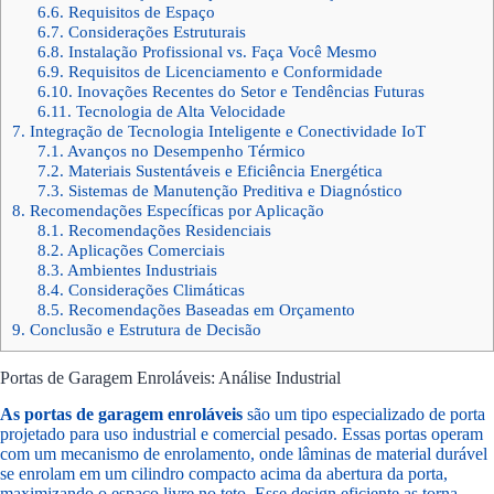
6.6.
Requisitos de Espaço
6.7.
Considerações Estruturais
6.8.
Instalação Profissional vs. Faça Você Mesmo
6.9.
Requisitos de Licenciamento e Conformidade
6.10.
Inovações Recentes do Setor e Tendências Futuras
6.11.
Tecnologia de Alta Velocidade
7.
Integração de Tecnologia Inteligente e Conectividade IoT
7.1.
Avanços no Desempenho Térmico
7.2.
Materiais Sustentáveis e Eficiência Energética
7.3.
Sistemas de Manutenção Preditiva e Diagnóstico
8.
Recomendações Específicas por Aplicação
8.1.
Recomendações Residenciais
8.2.
Aplicações Comerciais
8.3.
Ambientes Industriais
8.4.
Considerações Climáticas
8.5.
Recomendações Baseadas em Orçamento
9.
Conclusão e Estrutura de Decisão
Portas de Garagem Enroláveis: Análise Industrial
As portas de garagem enroláveis
são um tipo especializado de porta
projetado para uso industrial e comercial pesado. Essas portas operam
com um mecanismo de enrolamento, onde lâminas de material durável
se enrolam em um cilindro compacto acima da abertura da porta,
maximizando o espaço livre no teto. Esse design eficiente as torna