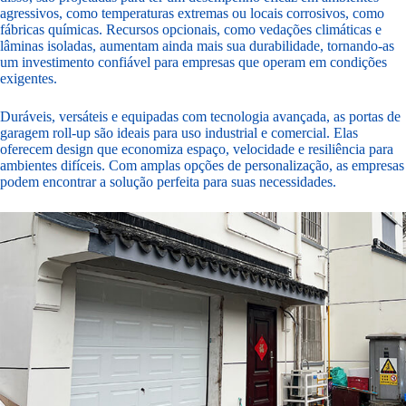
agressivos, como temperaturas extremas ou locais corrosivos, como
fábricas químicas. Recursos opcionais, como vedações climáticas e
lâminas isoladas, aumentam ainda mais sua durabilidade, tornando-as
um investimento confiável para empresas que operam em condições
exigentes.
Duráveis, versáteis e equipadas com tecnologia avançada, as portas de
garagem roll-up são ideais para uso industrial e comercial. Elas
oferecem design que economiza espaço, velocidade e resiliência para
ambientes difíceis. Com amplas opções de personalização, as empresas
podem encontrar a solução perfeita para suas necessidades.