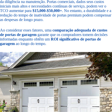
da diligência na manutenção. Portas comerciais, dados seus custos
iniciais mais altos e necessidades contínuas de serviço, podem ver o
TCO aumentar para
$15,000-$50,000+
. No entanto, a durabilidade e a
redução do tempo de inatividade de portas premium podem compensar
as despesas de longo prazo.
Ao considerar esses fatores, uma
comparação adequada de custos
de portas de garagem
garante que os compradores tomem decisões
informadas enquanto obtêm um
ROI significativo de portas de
garagem
ao longo do tempo.