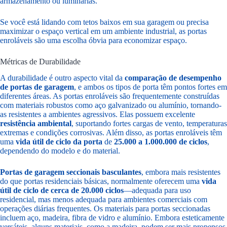
armazenamento ou luminárias.
Se você está lidando com tetos baixos em sua garagem ou precisa
maximizar o espaço vertical em um ambiente industrial, as portas
enroláveis são uma escolha óbvia para economizar espaço.
Métricas de Durabilidade
A durabilidade é outro aspecto vital da
comparação de desempenho
de portas de garagem
, e ambos os tipos de porta têm pontos fortes em
diferentes áreas. As portas enroláveis são frequentemente construídas
com materiais robustos como aço galvanizado ou alumínio, tornando-
as resistentes a ambientes agressivos. Elas possuem excelente
resistência ambiental
, suportando fortes cargas de vento, temperaturas
extremas e condições corrosivas. Além disso, as portas enroláveis têm
uma
vida útil de ciclo da porta
de
25.000 a 1.000.000 de ciclos
,
dependendo do modelo e do material.
Portas de garagem seccionais basculantes
, embora mais resistentes
do que portas residenciais básicas, normalmente oferecem uma
vida
útil de ciclo de cerca de 20.000 ciclos
—adequada para uso
residencial, mas menos adequada para ambientes comerciais com
operações diárias frequentes. Os materiais para portas seccionadas
incluem aço, madeira, fibra de vidro e alumínio. Embora esteticamente
versáteis, alguns materiais, como a madeira, podem ser mais propensos