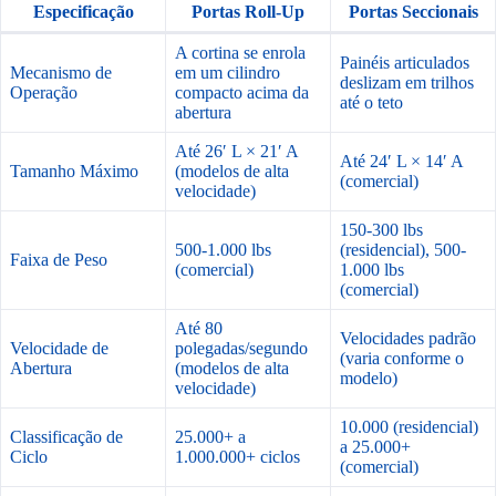
Especificação
Portas Roll-Up
Portas Seccionais
A cortina se enrola
Painéis articulados
Mecanismo de
em um cilindro
deslizam em trilhos
Operação
compacto acima da
até o teto
abertura
Até 26′ L × 21′ A
Até 24′ L × 14′ A
Tamanho Máximo
(modelos de alta
(comercial)
velocidade)
150-300 lbs
500-1.000 lbs
(residencial), 500-
Faixa de Peso
(comercial)
1.000 lbs
(comercial)
Até 80
Velocidades padrão
Velocidade de
polegadas/segundo
(varia conforme o
Abertura
(modelos de alta
modelo)
velocidade)
10.000 (residencial)
Classificação de
25.000+ a
a 25.000+
Ciclo
1.000.000+ ciclos
(comercial)