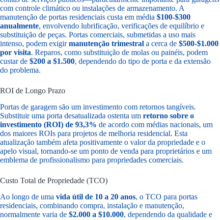
com controle climático ou instalações de armazenamento. A
manutenção de portas residenciais custa em média
$100-$300
anualmente
, envolvendo lubrificação, verificações de equilíbrio e
substituição de peças. Portas comerciais, submetidas a uso mais
intenso, podem exigir
manutenção trimestral
a cerca de
$500-$1.000
por visita
. Reparos, como substituição de molas ou painéis, podem
custar de
$200 a $1.500
, dependendo do tipo de porta e da extensão
do problema.
ROI de Longo Prazo
Portas de garagem são um investimento com retornos tangíveis.
Substituir uma porta desatualizada ostenta um
retorno sobre o
investimento (ROI) de 93,3%
de acordo com médias nacionais, um
dos maiores ROIs para projetos de melhoria residencial. Esta
atualização também afeta positivamente o valor da propriedade e o
apelo visual, tornando-se um ponto de venda para proprietários e um
emblema de profissionalismo para propriedades comerciais.
Custo Total de Propriedade (TCO)
Ao longo de uma
vida útil de 10 a 20 anos
, o TCO para portas
residenciais, combinando compra, instalação e manutenção,
normalmente varia de
$2.000 a $10.000
, dependendo da qualidade e