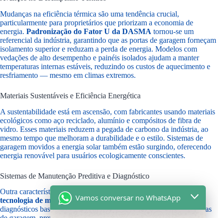
Mudanças na eficiência térmica são uma tendência crucial,
particularmente para proprietários que priorizam a economia de
energia.
Padronização do Fator U da DASMA
tornou-se um
referencial da indústria, garantindo que as portas de garagem forneçam
isolamento superior e reduzam a perda de energia. Modelos com
vedações de alto desempenho e painéis isolados ajudam a manter
temperaturas internas estáveis, reduzindo os custos de aquecimento e
resfriamento — mesmo em climas extremos.
Materiais Sustentáveis e Eficiência Energética
A sustentabilidade está em ascensão, com fabricantes usando materiais
ecológicos como aço reciclado, alumínio e compósitos de fibra de
vidro. Esses materiais reduzem a pegada de carbono da indústria, ao
mesmo tempo que melhoram a durabilidade e o estilo. Sistemas de
garagem movidos a energia solar também estão surgindo, oferecendo
energia renovável para usuários ecologicamente conscientes.
Sistemas de Manutenção Preditiva e Diagnóstico
Outra característica de ponta que está transformando o mercado é a
Vamos conversar no WhatsApp
tecnologia de manutenção preditiva
. Sensores embutidos e
diagnósticos baseados em IA monitoram a saúde mecânica das portas
de garagem, prevendo falhas antes que ocorram. Essa abordagem