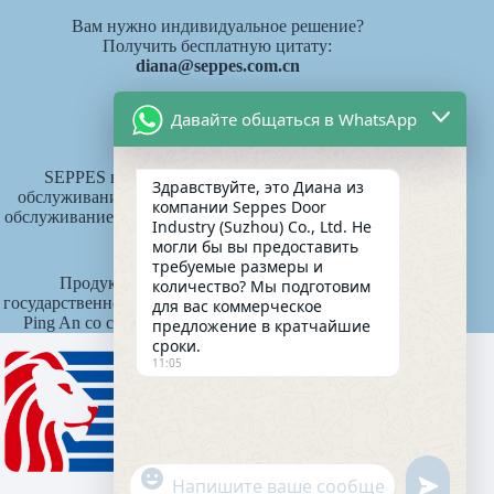
Вам нужно индивидуальное решение?
Получить бесплатную цитату:
diana@seppes.com.cn
Давайте общаться в WhatsApp
Услуги SEPPES
SEPPES внедряет новый отраслевой стандарт
Здравствуйте, это Диана из
обслуживания "одна дверь, один двор, пожизненное
компании Seppes Door
обслуживание", систему пожизненной ответственности
Industry (Suzhou) Co., Ltd. Не
за продукт.
могли бы вы предоставить
требуемые размеры и
Продукты SEPPES страхуются китайской
количество? Мы подготовим
государственной компанией по страхованию имущества
для вас коммерческое
Ping An со страховой суммой 15 миллионов юаней.
предложение в кратчайшие
сроки.
11:05
"