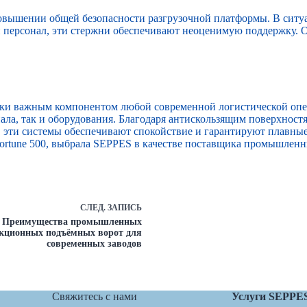
вышении общей безопасности разгрузочной платформы. В ситуац
и персонал, эти стержни обеспечивают неоценимую поддержку.
ски важным компонентом любой современной логистической опер
ала, так и оборудования. Благодаря антискользящим поверхност
, эти системы обеспечивают спокойствие и гарантируют плавны
ortune 500, выбрала SEPPES в качестве поставщика промышленн
СЛЕД.
ЗАПИСЬ
Преимущества промышленных
екционных подъёмных ворот для
современных заводов
Свяжитесь с нами
Услуги SEPPE