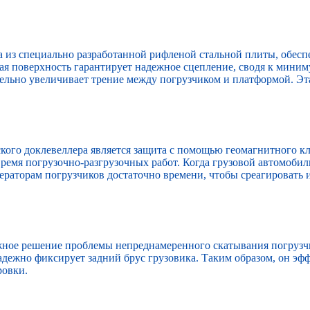
 из специально разработанной рифленой стальной плиты, обес
ная поверхность гарантирует надежное сцепление, сводя к миним
льно увеличивает трение между погрузчиком и платформой. Эта
ого доклевеллера является защита с помощью геомагнитного кл
ремя погрузочно-разгрузочных работ. Когда грузовой автомобиль
ператорам погрузчиков достаточно времени, чтобы среагировать
жное решение проблемы непреднамеренного скатывания погрузчи
ежно фиксирует задний брус грузовика. Таким образом, он эфф
ровки.