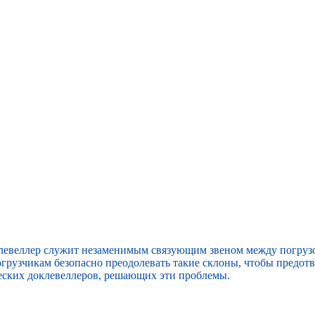
левеллер
служит незаменимым связующим звеном между погруз
погрузчикам безопасно преодолевать такие склоны, чтобы предо
еских доклевеллеров, решающих эти проблемы.