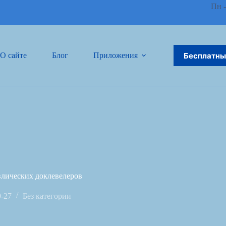
Пн -
Бесплатны
О сайте
Блог
Приложения
Связаться 
лических доклевелеров
9-27
Без категории