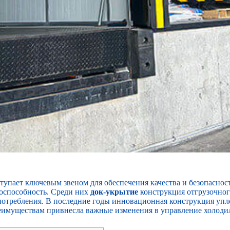
тупает ключевым звеном для обеспечения качества и безопаснос
оспособность. Среди них
док-укрытие
конструкция отгрузочного
потребления. В последние годы инновационная конструкция упл
еимуществам привнесла важные изменения в управление холоди