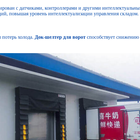
ирован с датчиками, контроллерами и другими интеллектуальны
ций, повышая уровень интеллектуализации управления складом.
 потерь холода.
Док-шелтер для ворот
способствует снижению э