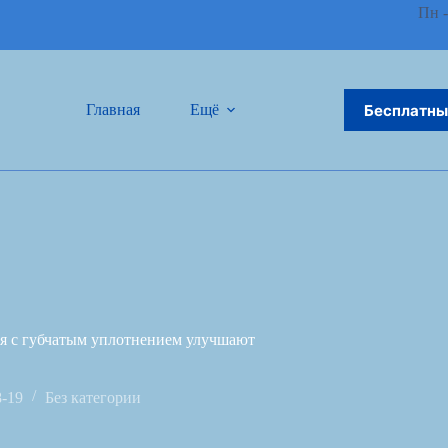
Пн -
Бесплатны
Главная
Ещё
ия с губчатым уплотнением улучшают
8-19
Без категории