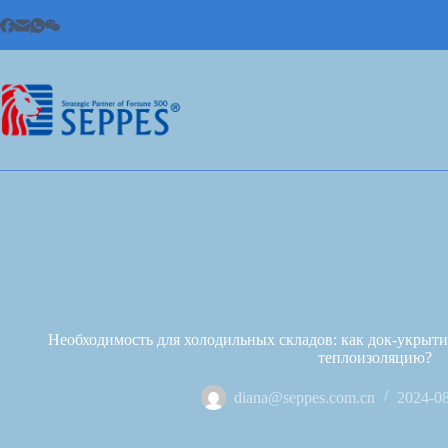
Необходимость для холодильных складов: как док-укрыт
теплоизоляцию?
diana@seppes.com.cn
2024-0