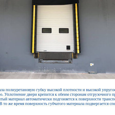
иала полиуретановую губку высокой плотности и высокой упруг
ю. Уплотнение двери крепится к обеим сторонам отгрузочного
атый материал автоматически подгоняется к поверхности трансп
 то же время поверхность губчатого материала подвергается спе