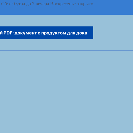
 Сб: с 9 утра до 7 вечера Воскресенье закрыто
й PDF-документ с продуктом для дока