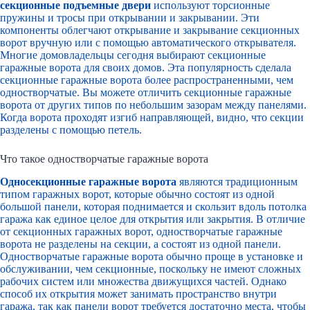
секционные подъемные двери
используют торсионные
пружины и тросы при открывании и закрывании. Эти
компоненты облегчают открывание и закрывание секционных
ворот вручную или с помощью автоматического открывателя.
Многие домовладельцы сегодня выбирают секционные
гаражные ворота для своих домов. Эта популярность сделала
секционные гаражные ворота более распространенными, чем
одностворчатые. Вы можете отличить секционные гаражные
ворота от других типов по небольшим зазорам между панелями.
Когда ворота проходят изгиб направляющей, видно, что секции
разделены с помощью петель.
Что такое одностворчатые гаражные ворота
Односекционные гаражные ворота
являются традиционным
типом гаражных ворот, которые обычно состоят из одной
большой панели, которая поднимается и скользит вдоль потолка
гаража как единое целое для открытия или закрытия. В отличие
от секционных гаражных ворот, одностворчатые гаражные
ворота не разделены на секции, а состоят из одной панели.
Одностворчатые гаражные ворота обычно проще в установке и
обслуживании, чем секционные, поскольку не имеют сложных
рабочих систем или множества движущихся частей. Однако
способ их открытия может занимать пространство внутри
гаража, так как панели ворот требуется достаточно места, чтобы