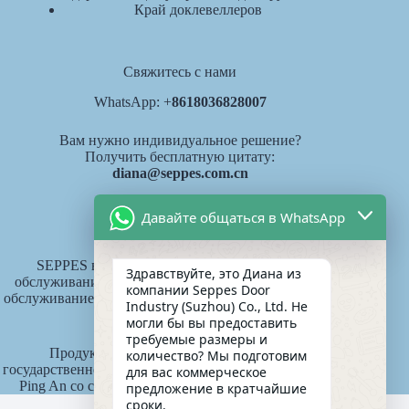
Край доклевеллеров
Свяжитесь с нами
WhatsApp: +
8618036828007
Вам нужно индивидуальное решение?
Получить бесплатную цитату:
diana@seppes.com.cn
Давайте общаться в WhatsApp
Услуги SEPPES
SEPPES внедряет новый отраслевой стандарт
Здравствуйте, это Диана из
обслуживания "одна дверь, один двор, пожизненное
компании Seppes Door
обслуживание", систему пожизненной ответственности
Industry (Suzhou) Co., Ltd. Не
за продукт.
могли бы вы предоставить
требуемые размеры и
Продукты SEPPES страхуются китайской
количество? Мы подготовим
государственной компанией по страхованию имущества
для вас коммерческое
Ping An со страховой суммой 15 миллионов юаней.
предложение в кратчайшие
сроки.