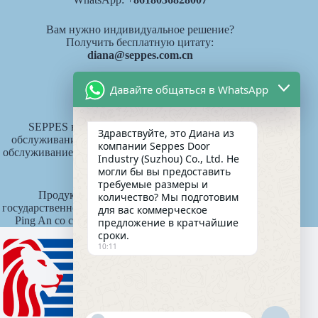
Вам нужно индивидуальное решение?
Получить бесплатную цитату:
diana@seppes.com.cn
Давайте общаться в WhatsApp
Услуги SEPPES
SEPPES внедряет новый отраслевой стандарт
Здравствуйте, это Диана из
обслуживания "одна дверь, один двор, пожизненное
компании Seppes Door
обслуживание", систему пожизненной ответственности
Industry (Suzhou) Co., Ltd. Не
за продукт.
могли бы вы предоставить
требуемые размеры и
Продукты SEPPES страхуются китайской
количество? Мы подготовим
государственной компанией по страхованию имущества
для вас коммерческое
Ping An со страховой суммой 15 миллионов юаней.
предложение в кратчайшие
сроки.
10:11