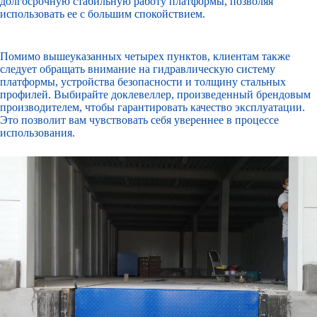
долгосрочную стабильную работу платформы, позволяя
использовать ее с большим спокойствием.
Помимо вышеуказанных четырех пунктов, клиентам также
следует обращать внимание на гидравлическую систему
платформы, устройства безопасности и толщину стальных
профилей. Выбирайте доклевеллер, произведенный брендовым
производителем, чтобы гарантировать качество эксплуатации.
Это позволит вам чувствовать себя увереннее в процессе
использования.