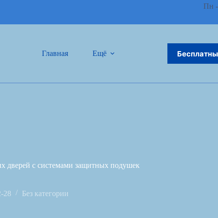
Пн -
Бесплатны
Главная
Ещё
х дверей с системами защитных подушек
2-28
Без категории