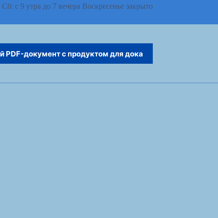
 Сб: с 9 утра до 7 вечера Воскресенье закрыто
й PDF-документ с продуктом для дока