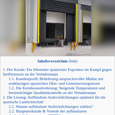
Inhaltsverzeichnis
[
hide
]
1.
Der Kunde: Ein führender spanischer Exporteur im Kampf gegen
Ineffizienzen an der Verladerampe
1.1.
Kundenprofil: Belieferung anspruchsvoller Märkte mit
erstklassigen spanischen Obst- und Gemüseerzeugnissen
1.2.
Die Kernherausforderung: Steigende Temperaturen und
beeinträchtigte Qualitätskontrolle an der Verladerampe
2.
Die Lösung: Aufblasbare Andockdichtungen optimiert für die
spanische Landwirtschaft
2.1.
Warum aufblasbare Andockdichtungen wählen?
2.2.
Hauptmerkmale & Vorteile der aufblasbaren