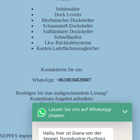
Sektionaltor
Dock Leveler
Mechanischer Dockshelter
Schaumstoff-Dockshelter
Aufblasbarer Dockshelter
Schnelllauftor
Lkw-Rückhaltesysteme
Kanten-Ladeflächenausgleicher
Kontaktieren Sie uns
WhatsApp: +
8618036828007
Benötigen Sie eine maßgeschneiderte Lösung?
Kostenloses Angebot anfordern:
diana@seppes.com.cn
Lassen Sie uns auf WhatsApp
chatten
SEPPES Dienstleistungen
Hallo, hier ist Diana von der
SEPPES implementiert den neuen Industriestandard "eine Tür,
Seppes Türindustrie (Suzhou)