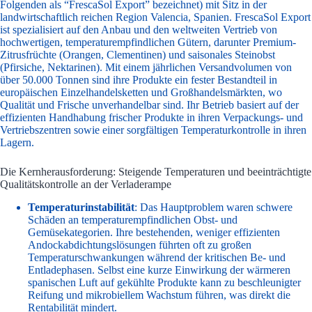
Folgenden als “FrescaSol Export” bezeichnet) mit Sitz in der
landwirtschaftlich reichen Region Valencia, Spanien. FrescaSol Export
ist spezialisiert auf den Anbau und den weltweiten Vertrieb von
hochwertigen, temperaturempfindlichen Gütern, darunter Premium-
Zitrusfrüchte (Orangen, Clementinen) und saisonales Steinobst
(Pfirsiche, Nektarinen). Mit einem jährlichen Versandvolumen von
über 50.000 Tonnen sind ihre Produkte ein fester Bestandteil in
europäischen Einzelhandelsketten und Großhandelsmärkten, wo
Qualität und Frische unverhandelbar sind. Ihr Betrieb basiert auf der
effizienten Handhabung frischer Produkte in ihren Verpackungs- und
Vertriebszentren sowie einer sorgfältigen Temperaturkontrolle in ihren
Lagern.
Die Kernherausforderung: Steigende Temperaturen und beeinträchtigte
Qualitätskontrolle an der Verladerampe
Temperaturinstabilität
: Das Hauptproblem waren schwere
Schäden an temperaturempfindlichen Obst- und
Gemüsekategorien. Ihre bestehenden, weniger effizienten
Andockabdichtungslösungen führten oft zu großen
Temperaturschwankungen während der kritischen Be- und
Entladephasen. Selbst eine kurze Einwirkung der wärmeren
spanischen Luft auf gekühlte Produkte kann zu beschleunigter
Reifung und mikrobiellem Wachstum führen, was direkt die
Rentabilität mindert.