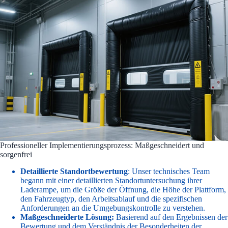
Professioneller Implementierungsprozess: Maßgeschneidert und
sorgenfrei
Detaillierte Standortbewertung
: Unser technisches Team
begann mit einer detaillierten Standortuntersuchung ihrer
Laderampe, um die Größe der Öffnung, die Höhe der Plattform,
den Fahrzeugtyp, den Arbeitsablauf und die spezifischen
Anforderungen an die Umgebungskontrolle zu verstehen.
Maßgeschneiderte Lösung:
Basierend auf den Ergebnissen der
Bewertung und dem Verständnis der Besonderheiten der