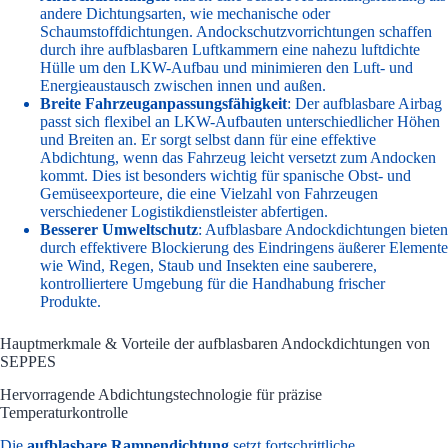
andere Dichtungsarten, wie mechanische oder
Schaumstoffdichtungen. Andockschutzvorrichtungen schaffen
durch ihre aufblasbaren Luftkammern eine nahezu luftdichte
Hülle um den LKW-Aufbau und minimieren den Luft- und
Energieaustausch zwischen innen und außen.
Breite Fahrzeuganpassungsfähigkeit
: Der aufblasbare Airbag
passt sich flexibel an LKW-Aufbauten unterschiedlicher Höhen
und Breiten an. Er sorgt selbst dann für eine effektive
Abdichtung, wenn das Fahrzeug leicht versetzt zum Andocken
kommt. Dies ist besonders wichtig für spanische Obst- und
Gemüseexporteure, die eine Vielzahl von Fahrzeugen
verschiedener Logistikdienstleister abfertigen.
Besserer Umweltschutz
: Aufblasbare Andockdichtungen bieten
durch effektivere Blockierung des Eindringens äußerer Elemente
wie Wind, Regen, Staub und Insekten eine sauberere,
kontrolliertere Umgebung für die Handhabung frischer
Produkte.
Hauptmerkmale & Vorteile der aufblasbaren Andockdichtungen von
SEPPES
Hervorragende Abdichtungstechnologie für präzise
Temperaturkontrolle
Die
aufblasbare Rampendichtung
setzt fortschrittliche