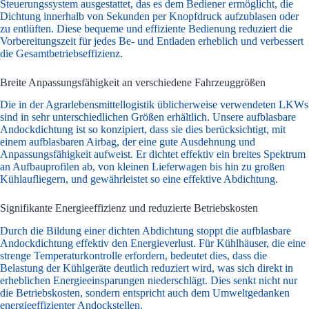
Steuerungssystem ausgestattet, das es dem Bediener ermöglicht, die
Dichtung innerhalb von Sekunden per Knopfdruck aufzublasen oder
zu entlüften. Diese bequeme und effiziente Bedienung reduziert die
Vorbereitungszeit für jedes Be- und Entladen erheblich und verbessert
die Gesamtbetriebseffizienz.
Breite Anpassungsfähigkeit an verschiedene Fahrzeuggrößen
Die in der Agrarlebensmittellogistik üblicherweise verwendeten LKWs
sind in sehr unterschiedlichen Größen erhältlich. Unsere aufblasbare
Andockdichtung ist so konzipiert, dass sie dies berücksichtigt, mit
einem aufblasbaren Airbag, der eine gute Ausdehnung und
Anpassungsfähigkeit aufweist. Er dichtet effektiv ein breites Spektrum
an Aufbauprofilen ab, von kleinen Lieferwagen bis hin zu großen
Kühlaufliegern, und gewährleistet so eine effektive Abdichtung.
Signifikante Energieeffizienz und reduzierte Betriebskosten
Durch die Bildung einer dichten Abdichtung stoppt die aufblasbare
Andockdichtung effektiv den Energieverlust. Für Kühlhäuser, die eine
strenge Temperaturkontrolle erfordern, bedeutet dies, dass die
Belastung der Kühlgeräte deutlich reduziert wird, was sich direkt in
erheblichen Energieeinsparungen niederschlägt. Dies senkt nicht nur
die Betriebskosten, sondern entspricht auch dem Umweltgedanken
energieeffizienter Andockstellen.