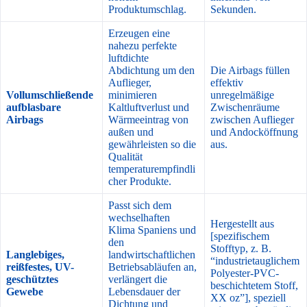
Produktumschlag.
Sekunden.
Erzeugen eine
nahezu perfekte
luftdichte
Abdichtung um den
Die Airbags füllen
Auflieger,
effektiv
Vollumschließende
minimieren
unregelmäßige
aufblasbare
Kaltluftverlust und
Zwischenräume
Airbags
Wärmeeintrag von
zwischen Auflieger
außen und
und Andocköffnung
gewährleisten so die
aus.
Qualität
temperaturempfindli
cher Produkte.
Passt sich dem
wechselhaften
Hergestellt aus
Klima Spaniens und
[spezifischem
den
Stofftyp, z. B.
Langlebiges,
landwirtschaftlichen
“industrietauglichem
reißfestes, UV-
Betriebsabläufen an,
Polyester-PVC-
geschütztes
verlängert die
beschichtetem Stoff,
Gewebe
Lebensdauer der
XX oz”], speziell
Dichtung und