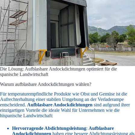
Die Lösung: Aufblasbare Andockdichtungen optimiert für die
spanische Landwirtschaft
Warum aufblasbare Andockdichtungen wählen?
Für temperaturempfindliche Produkte wie Obst und Gemüse ist die
Aufrechterhaltung einer stabilen Umgebung an der Verladerampe
entscheidend.
Aufblasbare Andockdichtungen
sind aufgrund ihrer
einzigartigen Vorteile die ideale Wahl für Unternehmen wie die
hispanische Landwirtschaft:
Hervorragende Abdichtungsleistung
:
Aufblasbare
Andockdichtungen
haben eine bessere Abdichtungsleistung als