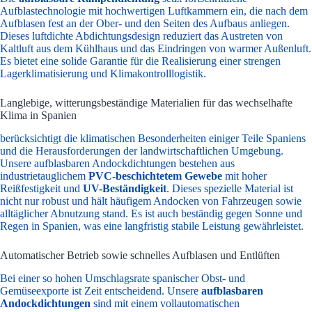
Aufblastechnologie mit hochwertigen Luftkammern ein, die nach dem
Aufblasen fest an der Ober- und den Seiten des Aufbaus anliegen.
Dieses luftdichte Abdichtungsdesign reduziert das Austreten von
Kaltluft aus dem Kühlhaus und das Eindringen von warmer Außenluft.
Es bietet eine solide Garantie für die Realisierung einer strengen
Lagerklimatisierung und Klimakontrolllogistik.
Langlebige, witterungsbeständige Materialien für das wechselhafte
Klima in Spanien
berücksichtigt die klimatischen Besonderheiten einiger Teile Spaniens
und die Herausforderungen der landwirtschaftlichen Umgebung.
Unsere aufblasbaren Andockdichtungen bestehen aus
industrietauglichem
PVC-beschichtetem Gewebe
mit hoher
Reißfestigkeit und
UV-Beständigkeit
. Dieses spezielle Material ist
nicht nur robust und hält häufigem Andocken von Fahrzeugen sowie
alltäglicher Abnutzung stand. Es ist auch beständig gegen Sonne und
Regen in Spanien, was eine langfristig stabile Leistung gewährleistet.
Automatischer Betrieb sowie schnelles Aufblasen und Entlüften
Bei einer so hohen Umschlagsrate spanischer Obst- und
Gemüseexporte ist Zeit entscheidend. Unsere
aufblasbaren
Andockdichtungen
sind mit einem vollautomatischen